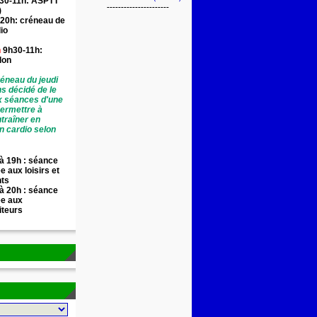
30-11h: ASPTT
----------------------
)
20h: créneau de
io
n
9h30-11h:
llon
éneau du jeudi
ns décidé de le
x séances d'une
permettre à
traîner en
n cardio selon
à 19h : séance
e aux loisirs et
nts
à 20h : séance
ée aux
iteurs