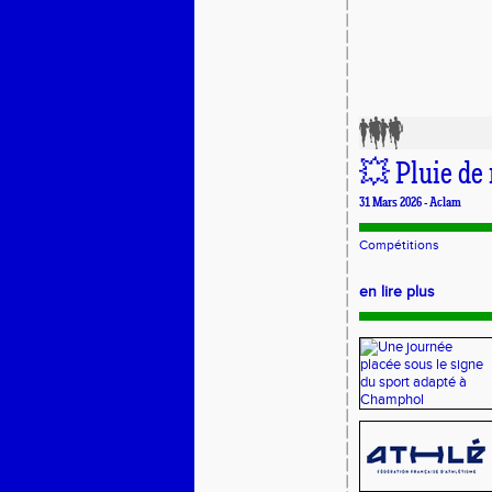
💥 Pluie de 
31 Mars 2026 -
Aclam
Compétitions
en lire plus