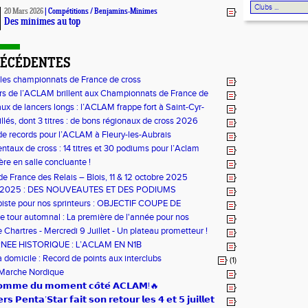
20 Mars 2026
|
Compétitions
/
Benjamins-Minimes
Des minimes au top
RÉCÉDENTES
 les championnats de France de cross
rs de l’ACLAM brillent aux Championnats de France de
ngs à Nice
ux de lancers longs : l’ACLAM frappe fort à Saint-Cyr-
llés, dont 3 titres : de bons régionaux de cross 2026
m !
de records pour l’ACLAM à Fleury-les-Aubrais
taux de cross : 14 titres et 30 podiums pour l’Aclam
re en salle concluante !
e France des Relais – Blois, 11 & 12 octobre 2025
 2025 : DES NOUVEAUTES ET DES PODIUMS
piste pour nos sprinteurs : OBJECTIF COUPE DE
le tour automnal : La première de l'année pour nos
 Chartres - Mercredi 9 Juillet - Un plateau prometteur !
NEE HISTORIQUE : L’ACLAM EN N1B
domicile : Record de points aux interclubs
(1)
Marche Nordique
𝗵𝗼𝗺𝗺𝗲 𝗱𝘂 𝗺𝗼𝗺𝗲𝗻𝘁 𝗰𝗼̂𝘁𝗲́ 𝗔𝗖𝗟𝗔𝗠!🔥
𝘀 𝗣𝗲𝗻𝘁𝗮’𝗦𝘁𝗮𝗿 𝗳𝗮𝗶𝘁 𝘀𝗼𝗻 𝗿𝗲𝘁𝗼𝘂𝗿 𝗹𝗲𝘀 𝟰 𝗲𝘁 𝟱 𝗷𝘂𝗶𝗹𝗹𝗲𝘁