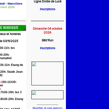
Ligne Droite de Lucé
oël - Mainvilliers
embre 2026
Inscriptions
----------------------------------
E NORDIQUE
Dimanche 04 octobre
2026
ieux et horaires
Bâti'Run
 le 03/11/2025
30-11h: les
Inscriptions
0-20h:
Champhol
30-11h: Etang de
20h: Stade Jean
it)
n
10h-11h30:
let
)
7h30-19h: les 3
18h30-20h: Etang
----------------------
Modifier le site (admin)