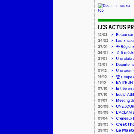
LES ACTUS P
12/03
>
Retour sur
24/02
>
Les lanceu
Lancers Lo
27/01
>
🌟 Régiona
sur-Loire
26/01
>
🏅 5 médai
pour l’Acla
21/01
>
Une pluie 
12/01
>
Départemen
01/12
>
Une premiè
16/10
>
🏆 Coupe d
11/10
>
BATI’RUN
07/10
>
Entrée en 
FRANCE !
07/10
>
Equip' Ath
jeunes !
01/07
>
Meeting de
20/05
>
UNE JOUR
05/05
>
L'ACLAM à 
01/04
>
Créneaux 
29/03
>
𝗖’𝗲𝘀𝘁 𝗹’
29/03
>
𝗟𝗲 𝗠𝗮𝘀𝘁𝗲