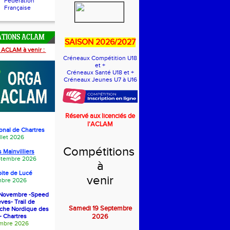
Fédération
Française
ATIONS ACLAM
SAISON 2026/2027
 ACLAM à venir :
Créneaux Compétition U18
et +
Créneaux Santé U18 et +
Créneaux Jeunes U7 à U16
Réservé aux licenciés de
l'ACLAM
onal de Chartres
llet 2026
Compétitions
 Mainvilliers
eptembre 2026
à
oite de Luc
é
venir
bre 2026
1 Novembre -Speed
èves- Trail de
Samedi 19 Septembre
rche Nordique des
- Chartres
2026
embre 2026