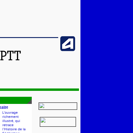
SPTT
naire
L'ouvrage
richement
illustré, qui
retrace
l’Histoire de la