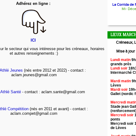
Adhérez en ligne :
La Corrida de N
Mi- Déc
LIEUX MARCH
ICI
Créneaux, L
ur le secteur qui vous intéresse pour les créneaux, horaires
Mise à jour
et autres renseignements :)
Lundi matin
9h
grands près
Lundi soir
18h3
Athlé Jeunes
(nés entre 2012 et 2022) - contact :
Intermarché 
aclam.jeunes@gmail.com
Mardi matin
9h
Lèves
Mardi soir
19h-
 Athlé Santé
- contact : aclam.sante@gmail.com
Gallet (nordic f
Mercredi mati
Stade jean Gal
thlé Compétition
(nés en 2011 et avant) - contact :
(renforcement
aclam.compet@gmail.com
Mercredi soir
1
ponts
Mercredi soir 
de Lèves