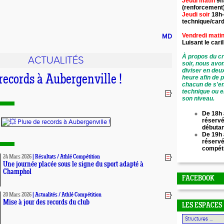
Jeudi matin
9h
(renforcement
Jeudi soir
18h-
technique/card
Vendredi mati
MD
Luisant le
cari
À propos du cr
ACTUALITÉS
soir, nous avo
diviser en deu
records à Aubergenville !
heure afin de 
chacun de s'en
technique ou e
son niveau.
De 18h 
réservé
débuta
De 19h 
réserv
compét
24 Mars 2026
|
Résultats
/
Athlé Compétition
Une journée placée sous le signe du sport adapté à
Champhol
FACEBOOK
20 Mars 2026
|
Actualités
/
Athlé Compétition
Mise à jour des records du club
LES ESPACES