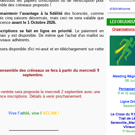
essous les papiers d'inscription ou de réinscription pour
mble des créneaux proposés !
d'Athlétisme.
à
maintenir l’avantage à la fidélité
des licenciés, comme
uis cinq saisons désormais, mais ceci ne sera valable que
LES ORGANIS
licence
avant le 1 Octobre 2026.
Organisations
riptions se fait en ligne en priorité
. Le paiement en
frais y est disponible. De même que l'achat d'un maillot ou
ouveaux adhérents.
sera disponible d'ici mi-aout et en téléchargement sur cette
'ensemble des créneaux se fera à partir du mercredi 9
septembre.
Meeting Régi
08 Jui
Pentastars
-rentrée sera proposée le mercredi 2 septembre avec une
11 et 12 s
ce inscriptions. Détails à venir prochainement.
Ligne Dr
Septem
Vive l’a
thlé
, vive
l
’
ACLAM !
Le Cross du 1
Trail de L
Seresville_Ma
Vitraux
-----------------------------------------
11 Nov