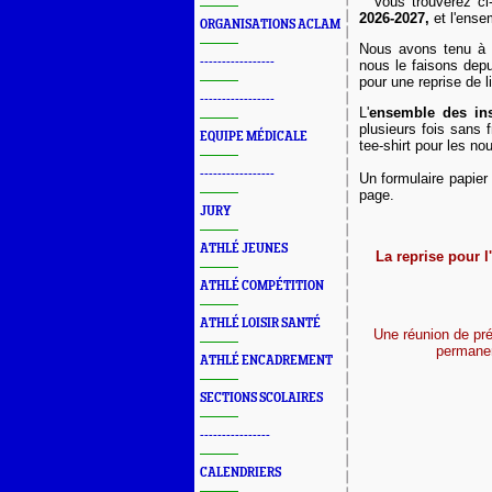
Vous trouverez ci-d
2026-2027
,
et l'ense
ORGANISATIONS ACLAM
Nous avons tenu 
-----------------
nous le faisons dep
pour une reprise de 
-----------------
L'
ensemble des insc
plusieurs fois sans 
EQUIPE MÉDICALE
tee-shirt pour les n
-----------------
Un formulaire papier 
page.
JURY
ATHLÉ JEUNES
La reprise pour l
ATHLÉ COMPÉTITION
ATHLÉ LOISIR SANTÉ
Une réunion de pré
permanen
ATHLÉ ENCADREMENT
SECTIONS SCOLAIRES
----------------
CALENDRIERS