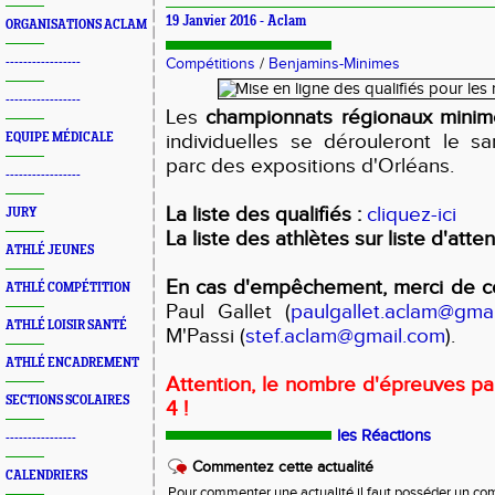
19 Janvier 2016 -
Aclam
ORGANISATIONS ACLAM
-----------------
Compétitions
/
Benjamins-Minimes
-----------------
Les
championnats régionaux mini
individuelles se dérouleront le s
EQUIPE MÉDICALE
parc des expositions d'Orléans.
-----------------
La liste des qualifiés
:
cliquez-ici
JURY
La liste des athlètes sur liste d'atte
ATHLÉ JEUNES
En cas d'empêchement, merci de c
ATHLÉ COMPÉTITION
Paul Gallet (
paulgallet.aclam@gma
ATHLÉ LOISIR SANTÉ
M'Passi (
stef.aclam@gmail.com
).
ATHLÉ ENCADREMENT
Attention, le nombre d'épreuves par
SECTIONS SCOLAIRES
4 !
les Réactions
----------------
Commentez cette actualité
CALENDRIERS
Pour commenter une actualité il faut posséder un compt