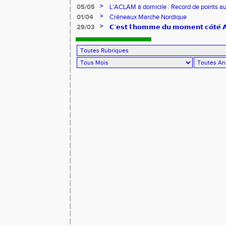
>
05/05
L'ACLAM à domicile : Record de points au
>
01/04
Créneaux Marche Nordique
>
29/03
𝗖’𝗲𝘀𝘁 𝗹’𝗵𝗼𝗺𝗺𝗲 𝗱𝘂 𝗺𝗼𝗺𝗲𝗻𝘁 𝗰𝗼̂𝘁𝗲́