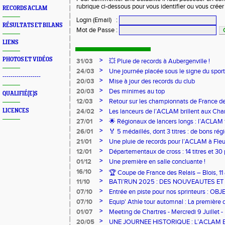
rubrique ci-dessous pour vous identifier ou vous crée
RECORDS ACLAM
Login (Email)
:
RÉSULTATS ET BILANS
Mot de Passe
:
LIENS
PHOTOS ET VIDÉOS
>
31/03
💥 Pluie de records à Aubergenville !
>
24/03
Une journée placée sous le signe du spo
-------------------
>
20/03
Mise à jour des records du club
>
20/03
Des minimes au top
QUALIFIÉ(E)S
>
12/03
Retour sur les championnats de France de
>
LICENCES
24/02
Les lanceurs de l’ACLAM brillent aux Ch
Lancers Longs à Nice
>
27/01
🌟 Régionaux de lancers longs : l’ACLAM f
sur-Loire
>
26/01
🏅 5 médaillés, dont 3 titres : de bons r
pour l’Aclam !
>
21/01
Une pluie de records pour l’ACLAM à Fleu
>
12/01
Départementaux de cross : 14 titres et 3
>
01/12
Une première en salle concluante !
>
16/10
🏆 Coupe de France des Relais – Blois, 1
>
11/10
BATI’RUN 2025 : DES NOUVEAUTES E
>
07/10
Entrée en piste pour nos sprinteurs : O
FRANCE !
>
07/10
Equip' Athle tour automnal : La première 
jeunes !
>
01/07
Meeting de Chartres - Mercredi 9 Juillet -
>
20/05
UNE JOURNEE HISTORIQUE : L’ACLAM 