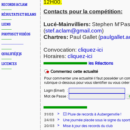
12H00.
RECORDS ACLAM
Contacts pour la compétition:
RÉSULTATS ET BILANS
Lucé-Mainvilliers:
Stephen M'Pas
LIENS
(
stef.aclam@gmail.com
)
PHOTOS ET VIDÉOS
Chartres:
Paul Gallet (
paulgallet
-------------------
Convocation:
cliquez-ici
QUALIFIÉ(E)S
Horaires:
cliquez-ici
les Réactions
LICENCES
Commentez cette actualité
Pour commenter une actualité il faut posséder un compt
rubrique ci-dessous pour vous identifier ou vous crée
Login (Email)
:
Mot de Passe
:
>
31/03
💥 Pluie de records à Aubergenville !
>
24/03
Une journée placée sous le signe du spo
>
20/03
Mise à jour des records du club