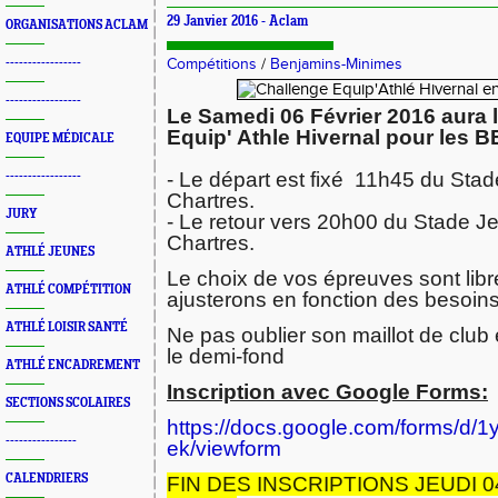
29 Janvier 2016 -
Aclam
ORGANISATIONS ACLAM
-----------------
Compétitions
/
Benjamins-Minimes
-----------------
Le Samedi 06 Février 2016 aura li
Equip' Athle Hivernal pour les B
EQUIPE MÉDICALE
- Le départ est fixé  11h45 du Stad
-----------------
Chartres.
JURY
- Le retour vers 20h00 du Stade Je
Chartres.
ATHLÉ JEUNES
Le choix de vos épreuves sont libr
ATHLÉ COMPÉTITION
ajusterons en fonction des besoins
ATHLÉ LOISIR SANTÉ
Ne pas oublier son maillot de club 
le demi-fond
ATHLÉ ENCADREMENT
Inscription avec Google Forms:
SECTIONS SCOLAIRES
https://docs.google.com/forms
----------------
ek/viewform
CALENDRIERS
FIN DES INSCRIPTIONS JEUDI 04