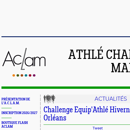
ATHLÉ CHA
MAI
ACTUALITÉS
PRÉSENTATION DE
L'A.C.L.A.M.
Challenge Equip'Athlé Hiverna
INSCRIPTION 2026/2027
Orléans
BOUTIQUE FLASH
ACLAM
Tweet