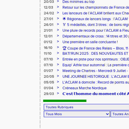
>
20/03
Des minimes au top
>
12/03
Retour sur les championnats de France de
>
24/02
Les lanceurs de l’ACLAM brillent aux Ch
Lancers Longs à Nice
>
27/01
🌟 Régionaux de lancers longs : l’ACLAM f
sur-Loire
>
26/01
🏅 5 médaillés, dont 3 titres : de bons r
pour l’Aclam !
>
21/01
Une pluie de records pour l’ACLAM à Fleu
>
12/01
Départementaux de cross : 14 titres et 3
>
01/12
Une première en salle concluante !
>
16/10
🏆 Coupe de France des Relais – Blois, 1
>
11/10
BATI’RUN 2025 : DES NOUVEAUTES E
>
07/10
Entrée en piste pour nos sprinteurs : O
FRANCE !
>
07/10
Equip' Athle tour automnal : La première 
jeunes !
>
01/07
Meeting de Chartres - Mercredi 9 Juillet -
>
20/05
UNE JOURNEE HISTORIQUE : L’ACLAM 
>
05/05
L'ACLAM à domicile : Record de points au
>
01/04
Créneaux Marche Nordique
>
29/03
𝗖’𝗲𝘀𝘁 𝗹’𝗵𝗼𝗺𝗺𝗲 𝗱𝘂 𝗺𝗼𝗺𝗲𝗻𝘁 𝗰𝗼̂𝘁𝗲́