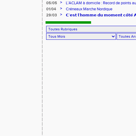
>
05/05
L'ACLAM à domicile : Record de points au
>
01/04
Créneaux Marche Nordique
>
29/03
𝗖’𝗲𝘀𝘁 𝗹’𝗵𝗼𝗺𝗺𝗲 𝗱𝘂 𝗺𝗼𝗺𝗲𝗻𝘁 𝗰𝗼̂𝘁𝗲́