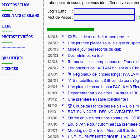
rubrique ci-dessous pour vous identifier ou vous crée
RECORDS ACLAM
Login (Email)
:
RÉSULTATS ET BILANS
Mot de Passe
:
LIENS
>
31/03
💥 Pluie de records à Aubergenville !
PHOTOS ET VIDÉOS
>
24/03
Une journée placée sous le signe du spo
-------------------
>
20/03
Mise à jour des records du club
>
20/03
Des minimes au top
QUALIFIÉ(E)S
>
12/03
Retour sur les championnats de France de
>
24/02
Les lanceurs de l’ACLAM brillent aux Ch
LICENCES
Lancers Longs à Nice
>
27/01
🌟 Régionaux de lancers longs : l’ACLAM f
sur-Loire
>
26/01
🏅 5 médaillés, dont 3 titres : de bons r
pour l’Aclam !
>
21/01
Une pluie de records pour l’ACLAM à Fleu
>
12/01
Départementaux de cross : 14 titres et 3
>
01/12
Une première en salle concluante !
>
16/10
🏆 Coupe de France des Relais – Blois, 1
>
11/10
BATI’RUN 2025 : DES NOUVEAUTES E
>
07/10
Entrée en piste pour nos sprinteurs : O
FRANCE !
>
07/10
Equip' Athle tour automnal : La première 
jeunes !
>
01/07
Meeting de Chartres - Mercredi 9 Juillet -
>
20/05
UNE JOURNEE HISTORIQUE : L’ACLAM 