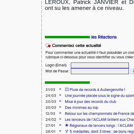
LEROUX, Patrick JANVIER et Di
ont su les amener à ce niveau.
les Réactions
Commentez cette actualité
Pour commenter une actualité il faut posséder un compt
rubrique ci-dessous pour vous identifier ou vous crée
Login (Email)
:
Mot de Passe
:
>
31/03
💥 Pluie de records à Aubergenville !
>
24/03
Une journée placée sous le signe du spo
>
20/03
Mise à jour des records du club
>
20/03
Des minimes au top
>
12/03
Retour sur les championnats de France de
>
24/02
Les lanceurs de l’ACLAM brillent aux Ch
Lancers Longs à Nice
>
27/01
🌟 Régionaux de lancers longs : l’ACLAM f
sur-Loire
>
26/01
🏅 5 médaillés, dont 3 titres : de bons r