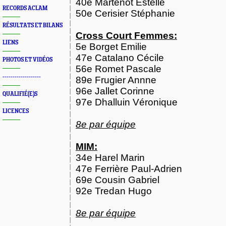
40e Martenot Estelle
RECORDS ACLAM
50e Cerisier Stéphanie
RÉSULTATS ET BILANS
Cross Court Femmes:
LIENS
5e Borget Emilie
47e Catalano Cécile
PHOTOS ET VIDÉOS
56e Romet Pascale
-------------------
89e Frugier Annne
96e Jallet Corinne
QUALIFIÉ(E)S
97e Dhalluin Véronique
LICENCES
8e par équipe
MIM:
34e Harel Marin
47e Ferrière Paul-Adrien
69e Cousin Gabriel
92e Tredan Hugo
8e par équipe