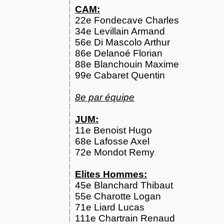
CAM:
22e Fondecave Charles
34e Levillain Armand
56e Di Mascolo Arthur
86e Delanoé Florian
88e Blanchouin Maxime
99e Cabaret Quentin
8e par équipe
JUM:
11e Benoist Hugo
68e Lafosse Axel
72e Mondot Remy
Elites Hommes:
45e Blanchard Thibaut
55e Charotte Logan
71e Liard Lucas
111e Chartrain Renaud