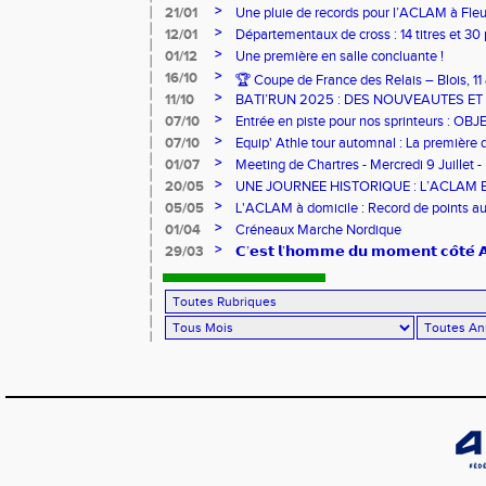
pour l’Aclam !
>
21/01
Une pluie de records pour l’ACLAM à Fleu
>
12/01
Départementaux de cross : 14 titres et 3
>
01/12
Une première en salle concluante !
>
16/10
🏆 Coupe de France des Relais – Blois, 1
>
11/10
BATI’RUN 2025 : DES NOUVEAUTES E
>
07/10
Entrée en piste pour nos sprinteurs : O
FRANCE !
>
07/10
Equip' Athle tour automnal : La première 
jeunes !
>
01/07
Meeting de Chartres - Mercredi 9 Juillet -
>
20/05
UNE JOURNEE HISTORIQUE : L’ACLAM 
>
05/05
L'ACLAM à domicile : Record de points au
>
01/04
Créneaux Marche Nordique
>
29/03
𝗖’𝗲𝘀𝘁 𝗹’𝗵𝗼𝗺𝗺𝗲 𝗱𝘂 𝗺𝗼𝗺𝗲𝗻𝘁 𝗰𝗼̂𝘁𝗲́