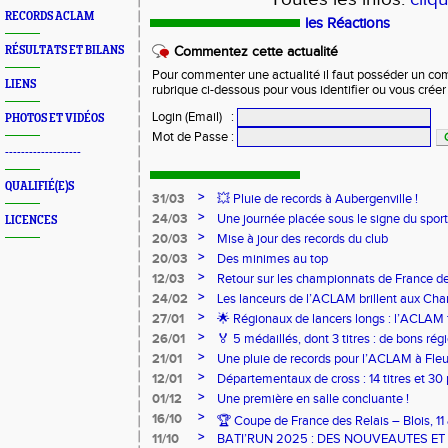
RECORDS ACLAM
les Réactions
RÉSULTATS ET BILANS
Commentez cette actualité
Pour commenter une actualité il faut posséder un compt
LIENS
rubrique ci-dessous pour vous identifier ou vous crée
Login (Email)
:
PHOTOS ET VIDÉOS
Mot de Passe
:
-------------------
QUALIFIÉ(E)S
>
31/03
💥 Pluie de records à Aubergenville !
>
24/03
Une journée placée sous le signe du spo
LICENCES
>
20/03
Mise à jour des records du club
>
20/03
Des minimes au top
>
12/03
Retour sur les championnats de France de
>
24/02
Les lanceurs de l’ACLAM brillent aux Ch
Lancers Longs à Nice
>
27/01
🌟 Régionaux de lancers longs : l’ACLAM f
sur-Loire
>
26/01
🏅 5 médaillés, dont 3 titres : de bons r
pour l’Aclam !
>
21/01
Une pluie de records pour l’ACLAM à Fleu
>
12/01
Départementaux de cross : 14 titres et 3
>
01/12
Une première en salle concluante !
>
16/10
🏆 Coupe de France des Relais – Blois, 1
>
11/10
BATI’RUN 2025 : DES NOUVEAUTES E