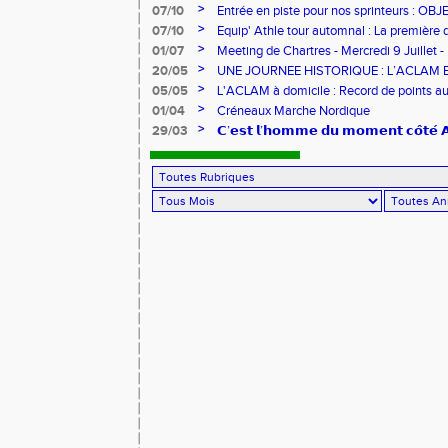
>
07/10
Entrée en piste pour nos sprinteurs : O
FRANCE !
>
07/10
Equip' Athle tour automnal : La première 
jeunes !
>
01/07
Meeting de Chartres - Mercredi 9 Juillet -
>
20/05
UNE JOURNEE HISTORIQUE : L’ACLAM 
>
05/05
L'ACLAM à domicile : Record de points au
>
01/04
Créneaux Marche Nordique
>
29/03
𝗖’𝗲𝘀𝘁 𝗹’𝗵𝗼𝗺𝗺𝗲 𝗱𝘂 𝗺𝗼𝗺𝗲𝗻𝘁 𝗰𝗼̂𝘁𝗲́