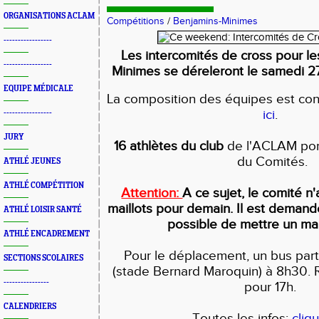
ORGANISATIONS ACLAM
Compétitions
/
Benjamins-Minimes
-----------------
Les
intercomités de cross pour le
-----------------
Minimes
se déreleront
le
samedi 27
EQUIPE MÉDICALE
La composition des équipes est co
ici
.
-----------------
JURY
16 athlètes du club
de l'ACLAM port
du Comités.
ATHLÉ JEUNES
ATHLÉ COMPÉTITION
Attention:
A ce sujet, le comité n
maillots pour demain. Il est deman
ATHLÉ LOISIR SANTÉ
possible de mettre un mail
ATHLÉ ENCADREMENT
Pour le déplacement, un bus parti
SECTIONS SCOLAIRES
(stade Bernard Maroquin) à 8h30. R
----------------
pour 17h.
CALENDRIERS
Toutes les infos:
cliqu