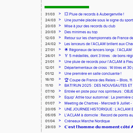
>
31/03
💥 Pluie de records à Aubergenville !
>
24/03
Une journée placée sous le signe du spo
>
20/03
Mise à jour des records du club
>
20/03
Des minimes au top
>
12/03
Retour sur les championnats de France de
>
24/02
Les lanceurs de l’ACLAM brillent aux Ch
Lancers Longs à Nice
>
27/01
🌟 Régionaux de lancers longs : l’ACLAM f
sur-Loire
>
26/01
🏅 5 médaillés, dont 3 titres : de bons r
pour l’Aclam !
>
21/01
Une pluie de records pour l’ACLAM à Fleu
>
12/01
Départementaux de cross : 14 titres et 3
>
01/12
Une première en salle concluante !
>
16/10
🏆 Coupe de France des Relais – Blois, 1
>
11/10
BATI’RUN 2025 : DES NOUVEAUTES E
>
07/10
Entrée en piste pour nos sprinteurs : O
FRANCE !
>
07/10
Equip' Athle tour automnal : La première 
jeunes !
>
01/07
Meeting de Chartres - Mercredi 9 Juillet -
>
20/05
UNE JOURNEE HISTORIQUE : L’ACLAM 
>
05/05
L'ACLAM à domicile : Record de points au
>
01/04
Créneaux Marche Nordique
>
29/03
𝗖’𝗲𝘀𝘁 𝗹’𝗵𝗼𝗺𝗺𝗲 𝗱𝘂 𝗺𝗼𝗺𝗲𝗻𝘁 𝗰𝗼̂𝘁𝗲́