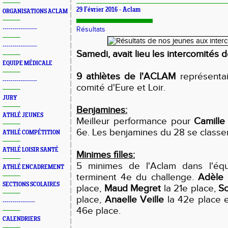
29 Février 2016 -
Aclam
ORGANISATIONS ACLAM
-----------------
Résultats
-----------------
Samedi, avait lieu les intercomités 
EQUIPE MÉDICALE
9 athlètes de l'ACLAM
représentai
-----------------
comité d'Eure et Loir.
JURY
Benjamines:
ATHLÉ JEUNES
Meilleur performance pour
Camille
6e. Les benjamines du 28 se classe
ATHLÉ COMPÉTITION
ATHLÉ LOISIR SANTÉ
Minimes filles:
5 minimes de l'Aclam dans l'éq
ATHLÉ ENCADREMENT
terminent 4e du challenge.
Adèle 
SECTIONS SCOLAIRES
place,
Maud Megret
la 21e place,
So
place,
Anaelle Veille
la 42e place 
----------------
46e place.
CALENDRIERS