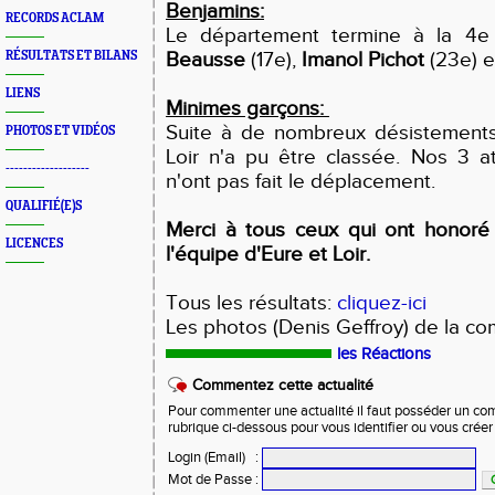
Benjamins:
RECORDS ACLAM
Le département termine à la 4
Beausse
(17e),
Imanol Pichot
(23e) 
RÉSULTATS ET BILANS
LIENS
Minimes garçons:
Suite à de nombreux désistements,
PHOTOS ET VIDÉOS
Loir n'a pu être classée. Nos 3 a
-------------------
n'ont pas fait le déplacement.
QUALIFIÉ(E)S
Merci à tous ceux qui ont honoré 
LICENCES
l'équipe d'Eure et Loir.
Tous les résultats:
cliquez-ici
Les photos (Denis Geffroy) de la co
les Réactions
Commentez cette actualité
Pour commenter une actualité il faut posséder un compt
rubrique ci-dessous pour vous identifier ou vous crée
Login (Email)
:
Mot de Passe
: