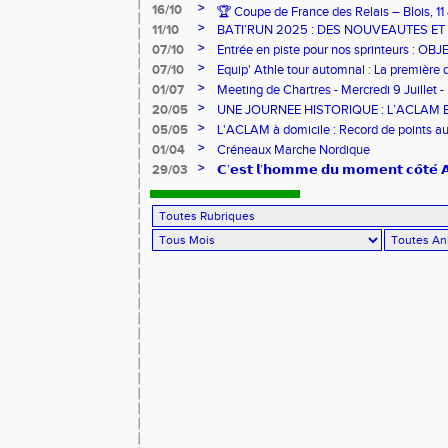
>
16/10
🏆 Coupe de France des Relais – Blois, 1
>
11/10
BATI’RUN 2025 : DES NOUVEAUTES E
>
07/10
Entrée en piste pour nos sprinteurs : O
FRANCE !
>
07/10
Equip' Athle tour automnal : La première 
jeunes !
>
01/07
Meeting de Chartres - Mercredi 9 Juillet -
>
20/05
UNE JOURNEE HISTORIQUE : L’ACLAM 
>
05/05
L'ACLAM à domicile : Record de points au
>
01/04
Créneaux Marche Nordique
>
29/03
𝗖’𝗲𝘀𝘁 𝗹’𝗵𝗼𝗺𝗺𝗲 𝗱𝘂 𝗺𝗼𝗺𝗲𝗻𝘁 𝗰𝗼̂𝘁𝗲́