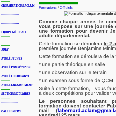
ORGANISATIONS ACLAM
Formations
/
Officiels
-----------------
Comme chaque année, le comit
-----------------
vous propose sur une journée e
une formation pour devenir J
EQUIPE MÉDICALE
adulte départemental.
-----------------
Cette formation se déroulera
le 2 
première journée Benjamins Mini
JURY
Cette formation se déroulera de la 
ATHLÉ JEUNES
* une partie théorique en salle
ATHLÉ COMPÉTITION
* une observation sur le terrain
ATHLÉ LOISIR SANTÉ
* un examen sous forme de QCM
ATHLÉ ENCADREMENT
Suite à cette formation, il vous fau
à deux compétitions pour valider vot
SECTIONS SCOLAIRES
Le personnes souhaitant pa
----------------
formation doivent contacter F
mail (
fabernard.aclam@gmail
CALENDRIERS
vendredi 25 mars.