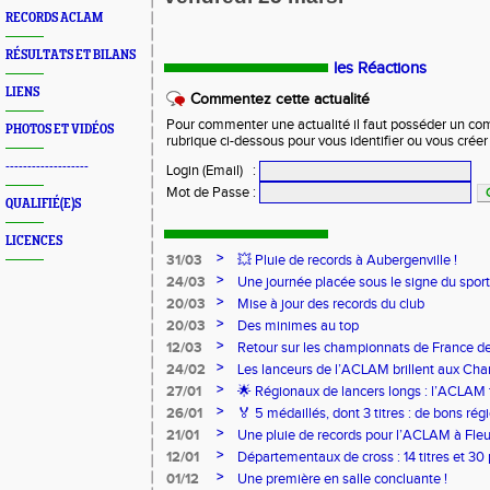
RECORDS ACLAM
RÉSULTATS ET BILANS
les Réactions
LIENS
Commentez cette actualité
Pour commenter une actualité il faut posséder un compt
PHOTOS ET VIDÉOS
rubrique ci-dessous pour vous identifier ou vous crée
-------------------
Login (Email)
:
Mot de Passe
:
QUALIFIÉ(E)S
LICENCES
>
31/03
💥 Pluie de records à Aubergenville !
>
24/03
Une journée placée sous le signe du spo
>
20/03
Mise à jour des records du club
>
20/03
Des minimes au top
>
12/03
Retour sur les championnats de France de
>
24/02
Les lanceurs de l’ACLAM brillent aux Ch
Lancers Longs à Nice
>
27/01
🌟 Régionaux de lancers longs : l’ACLAM f
sur-Loire
>
26/01
🏅 5 médaillés, dont 3 titres : de bons r
pour l’Aclam !
>
21/01
Une pluie de records pour l’ACLAM à Fleu
>
12/01
Départementaux de cross : 14 titres et 3
>
01/12
Une première en salle concluante !