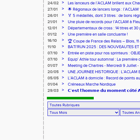
>
24/02
Les lanceurs de l’ACLAM brillent aux Ch
Lancers Longs à Nice
>
27/01
🌟 Régionaux de lancers longs : l’ACLAM f
sur-Loire
>
26/01
🏅 5 médaillés, dont 3 titres : de bons r
pour l’Aclam !
>
21/01
Une pluie de records pour l’ACLAM à Fleu
>
12/01
Départementaux de cross : 14 titres et 3
>
01/12
Une première en salle concluante !
>
16/10
🏆 Coupe de France des Relais – Blois, 1
>
11/10
BATI’RUN 2025 : DES NOUVEAUTES E
>
07/10
Entrée en piste pour nos sprinteurs : O
FRANCE !
>
07/10
Equip' Athle tour automnal : La première 
jeunes !
>
01/07
Meeting de Chartres - Mercredi 9 Juillet -
>
20/05
UNE JOURNEE HISTORIQUE : L’ACLAM 
>
05/05
L'ACLAM à domicile : Record de points au
>
01/04
Créneaux Marche Nordique
>
29/03
𝗖’𝗲𝘀𝘁 𝗹’𝗵𝗼𝗺𝗺𝗲 𝗱𝘂 𝗺𝗼𝗺𝗲𝗻𝘁 𝗰𝗼̂𝘁𝗲́