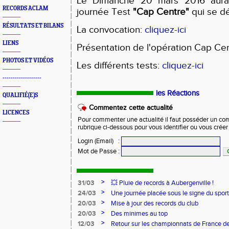
Le Dimanche 20 mars 2016 aura 
RECORDS ACLAM
journée Test
"Cap Centre"
qui se dé
RÉSULTATS ET BILANS
La convocation:
cliquez-ici
LIENS
Présentation de l'opération Cap Ce
PHOTOS ET VIDÉOS
Les différents tests:
cliquez-ici
-------------------
les Réactions
QUALIFIÉ(E)S
Commentez cette actualité
LICENCES
Pour commenter une actualité il faut posséder un compt
rubrique ci-dessous pour vous identifier ou vous crée
Login (Email)
:
Mot de Passe
:
>
31/03
💥 Pluie de records à Aubergenville !
>
24/03
Une journée placée sous le signe du spo
>
20/03
Mise à jour des records du club
>
20/03
Des minimes au top
>
12/03
Retour sur les championnats de France de