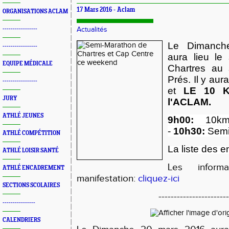
17 Mars 2016 -
Aclam
ORGANISATIONS ACLAM
-----------------
Actualités
Le Dimanch
-----------------
aura lieu le
EQUIPE MÉDICALE
Chartres au
Prés. Il y au
-----------------
et
LE 10 Km
JURY
l'ACLAM.
ATHLÉ JEUNES
9h00:
10k
-
10h30:
Sem
ATHLÉ COMPÉTITION
La liste des 
ATHLÉ LOISIR SANTÉ
Les inform
ATHLÉ ENCADREMENT
manifestation:
cliquez-ici
SECTIONS SCOLAIRES
----------------------
----------------
CALENDRIERS