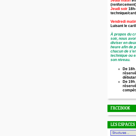
Jeudi matin
9h
(renforcement
Jeudi soir
18h-
technique/card
Vendredi mati
Luisant le
cari
À propos du cr
soir, nous avo
diviser en deu
heure afin de 
chacun de s'en
technique ou e
son niveau.
De 18h 
réservé
débuta
De 19h 
réserv
compét
FACEBOOK
LES ESPACES