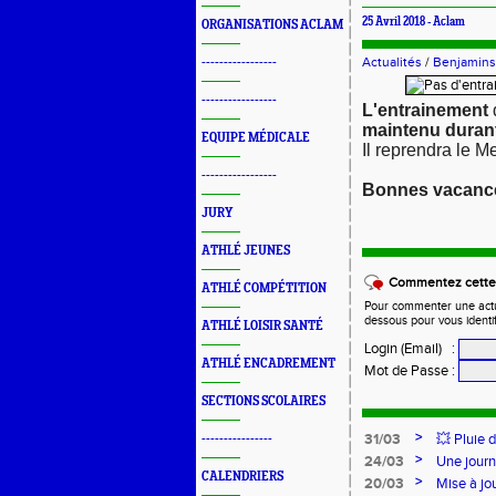
25 Avril 2018 -
Aclam
ORGANISATIONS ACLAM
Actualités
/
Benjamins
-----------------
-----------------
L'entrainement
maintenu durant
EQUIPE MÉDICALE
Il reprendra le M
-----------------
Bonnes vacance
JURY
ATHLÉ JEUNES
Commentez cette 
ATHLÉ COMPÉTITION
Pour commenter une actual
dessous pour vous identi
ATHLÉ LOISIR SANTÉ
Login (Email)
:
ATHLÉ ENCADREMENT
Mot de Passe
:
SECTIONS SCOLAIRES
>
31/03
💥 Pluie 
----------------
>
24/03
Une journ
CALENDRIERS
>
20/03
Mise à jo