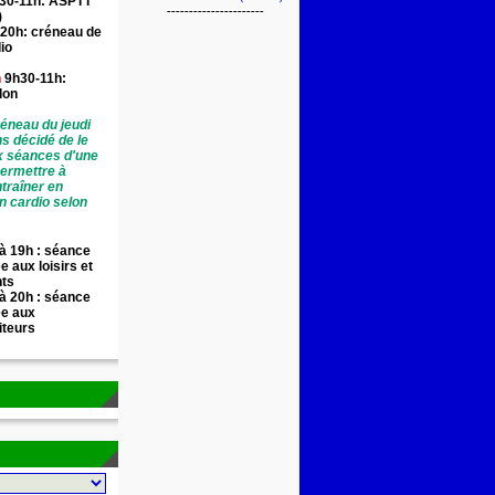
30-11h: ASPTT
----------------------
)
20h: créneau de
io
n
9h30-11h:
llon
éneau du jeudi
ns décidé de le
x séances d'une
permettre à
traîner en
n cardio selon
à 19h : séance
e aux loisirs et
nts
à 20h : séance
ée aux
iteurs