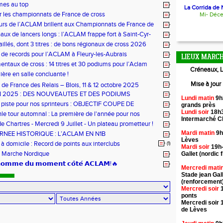
mes au top
La Corrida de N
r les championnats de France de cross
Mi- Déc
urs de l’ACLAM brillent aux Championnats de France de
ongs à Nice
aux de lancers longs : l’ACLAM frappe fort à Saint-Cyr-
illés, dont 3 titres : de bons régionaux de cross 2026
lam !
 de records pour l’ACLAM à Fleury-les-Aubrais
LIEUX MARCH
ntaux de cross : 14 titres et 30 podiums pour l’Aclam
Créneaux, L
ère en salle concluante !
Mise à jour
de France des Relais – Blois, 11 & 12 octobre 2025
N 2025 : DES NOUVEAUTES ET DES PODIUMS
Lundi matin
9h
 piste pour nos sprinteurs : OBJECTIF COUPE DE
grands près
!
Lundi soir
18h3
hle tour automnal : La première de l'année pour nos
Intermarché 
e Chartres - Mercredi 9 Juillet - Un plateau prometteur !
Mardi matin
9h
RNEE HISTORIQUE : L’ACLAM EN N1B
Lèves
 domicile : Record de points aux interclubs
(1)
Mardi soir
19h-
 Marche Nordique
Gallet (nordic f
’𝗵𝗼𝗺𝗺𝗲 𝗱𝘂 𝗺𝗼𝗺𝗲𝗻𝘁 𝗰𝗼̂𝘁𝗲́ 𝗔𝗖𝗟𝗔𝗠!🔥
Mercredi mati
Stade jean Gal
(renforcement
Mercredi soir
1
ponts
Mercredi soir 
de Lèves