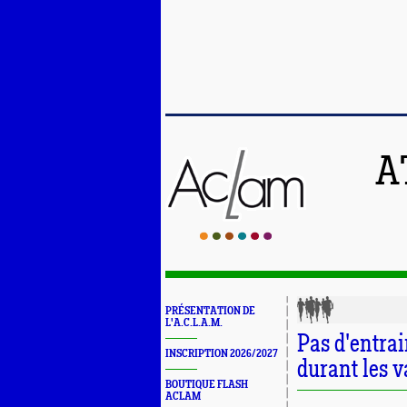
A
PRÉSENTATION DE
L'A.C.L.A.M.
Pas d'entra
INSCRIPTION 2026/2027
durant les 
BOUTIQUE FLASH
ACLAM