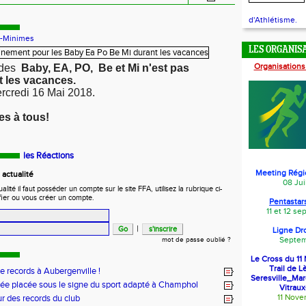
d'Athlétisme.
-Minimes
LES ORGANIS
Organisations
des
Baby, EA, PO, Be et Mi n'est pas
 les vacances.
ercredi 16 Mai 2018.
s à tous!
les Réactions
Meeting Régi
actualité
08 Jui
ité il faut posséder un compte sur le site FFA, utilisez la rubrique ci-
fier ou vous créer un compte.
Pentastars
11 et 12 s
|
Ligne Dr
Septem
mot de passe oublié ?
Le Cross du 1
Trail de L
de records à Aubergenville !
Seresville_Ma
ée placée sous le signe du sport adapté à Champhol
Vitraux
11 Nov
ur des records du club