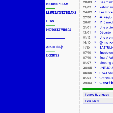
>
20/03
Des mini
RECORDS ACLAM
>
12/03
Retour su
>
24/02
Les lance
RÉSULTATS ET BILANS
Lancers L
>
27/01
🌟 Région
sur-Loire
LIENS
>
26/01
🏅 5 méda
pour l’Ac
>
21/01
Une pluie
PHOTOS ET VIDÉOS
>
12/01
Départeme
>
01/12
Une premi
-------------------
>
16/10
🏆 Coupe 
>
QUALIFIÉ(E)S
11/10
BATI’RU
>
07/10
Entrée en
LICENCES
FRANCE 
>
07/10
Equip' At
jeunes !
>
01/07
Meeting d
>
20/05
UNE JOU
>
05/05
L'ACLAM à
>
01/04
Créneaux
>
29/03
𝗖’𝗲𝘀𝘁 𝗹