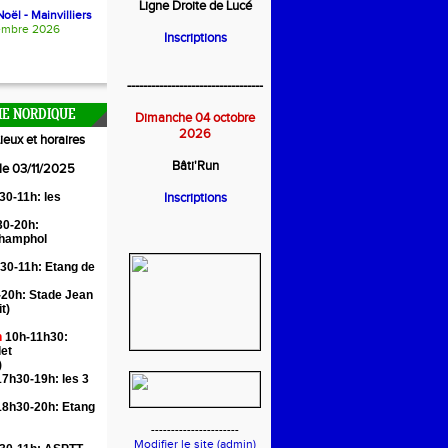
Ligne Droite de Lucé
oël - Mainvilliers
embre 2026
Inscriptions
----------------------------------
E NORDIQUE
Dimanche 04 octobre
2026
ieux et horaires
Bâti'Run
 le 03/11/2025
30-11h: les
Inscriptions
0-20h:
Champhol
30-11h: Etang de
20h: Stade Jean
it)
n
10h-11h30:
let
)
7h30-19h: les 3
18h30-20h: Etang
----------------------
Modifier le site (admin)