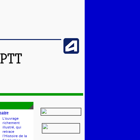
SPTT
naire
L'ouvrage
richement
illustré, qui
retrace
l’Histoire de la