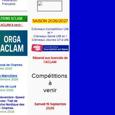
Fédération
Française
ATIONS ACLAM
SAISON 2026/2027
 ACLAM à venir :
Créneaux Compétition U18
et +
Créneaux Santé U18 et +
Créneaux Jeunes U7 à U16
Réservé aux licenciés de
l'ACLAM
onal de Chartres
llet 2026
Compétitions
 Mainvilliers
eptembre 2026
à
oite de Luc
é
venir
bre 2026
1 Novembre -Speed
èves- Trail de
Samedi 19 Septembre
rche Nordique des
- Chartres
2026
embre 2026