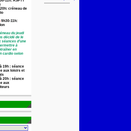
30-11h: ASPTT
----------------------
)
20h: créneau de
io
n
9h30-11h:
llon
éneau du jeudi
ns décidé de le
x séances d'une
permettre à
traîner en
n cardio selon
à 19h : séance
e aux loisirs et
nts
à 20h : séance
ée aux
iteurs