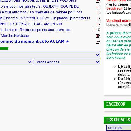
N 2025 : DES NOUVEAUTES ET DES PODIUMS
Jeudi matin
9h
(renforcement
 piste pour nos sprinteurs : OBJECTIF COUPE DE
Jeudi soir
18h-
!
hle tour automnal : La première de l'année pour nos
technique/card
e Chartres - Mercredi 9 Juillet - Un plateau prometteur !
Vendredi mati
RNEE HISTORIQUE : L’ACLAM EN N1B
Luisant le
cari
 domicile : Record de points aux interclubs
(1)
À propos du cr
 Marche Nordique
soir, nous avo
’𝗵𝗼𝗺𝗺𝗲 𝗱𝘂 𝗺𝗼𝗺𝗲𝗻𝘁 𝗰𝗼̂𝘁𝗲́ 𝗔𝗖𝗟𝗔𝗠!🔥
diviser en deu
heure afin de 
chacun de s'en
technique ou e
son niveau.
De 18h 
réservé
débuta
De 19h 
réserv
compét
FACEBOOK
LES ESPACES