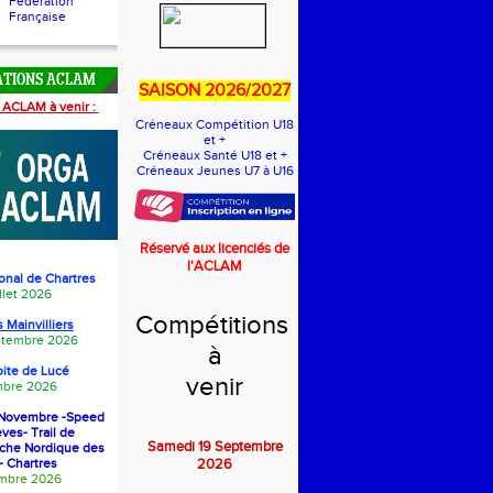
Fédération
Française
ATIONS ACLAM
SAISON 2026/2027
 ACLAM à venir :
Créneaux Compétition U18
et +
Créneaux Santé U18 et +
Créneaux Jeunes U7 à U16
Réservé aux licenciés de
l'ACLAM
onal de Chartres
llet 2026
Compétitions
 Mainvilliers
eptembre 2026
à
oite de Luc
é
venir
bre 2026
1 Novembre -Speed
èves- Trail de
Samedi 19 Septembre
rche Nordique des
- Chartres
2026
embre 2026