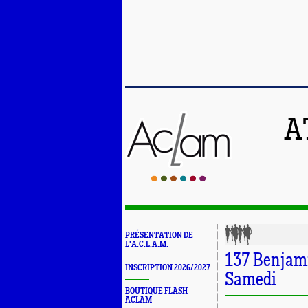
A
PRÉSENTATION DE
L'A.C.L.A.M.
137 Benjami
INSCRIPTION 2026/2027
Samedi
BOUTIQUE FLASH
ACLAM