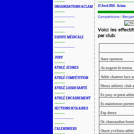
21 Avril 2016 -
Aclam
ORGANISATIONS ACLAM
Compétitions
/
Benjam
-----------------
-----------------
Voici les effect
par club:
EQUIPE MÉDICALE
-----------------
JURY
Aaee epernon
As nogent-le-rotrou
ATHLÉ JEUNES
Athle chartres luce 
ATHLÉ COMPÉTITION
Dreux athletic club a
ATHLÉ LOISIR SANTÉ
Es jouy st-prest athl
ATHLÉ ENCADREMENT
Es maintenon pierres
SECTIONS SCOLAIRES
Esp dreux
----------------
Oc chateaudun bonn
CALENDRIERS
Ouest yvelines athle