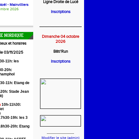
Ligne Droite de Lucé
oël - Mainvilliers
embre 2026
Inscriptions
----------------------------------
E NORDIQUE
Dimanche 04 octobre
2026
ieux et horaires
Bâti'Run
 le 03/11/2025
30-11h: les
Inscriptions
0-20h:
Champhol
30-11h: Etang de
20h: Stade Jean
it)
n
10h-11h30:
let
)
7h30-19h: les 3
18h30-20h: Etang
----------------------
Modifier le site (admin)