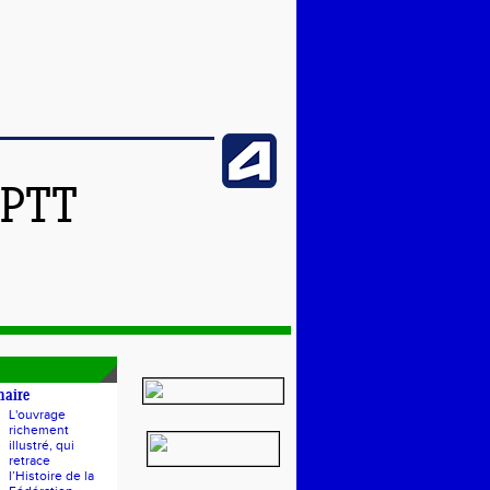
SPTT
naire
L'ouvrage
richement
illustré, qui
retrace
l’Histoire de la