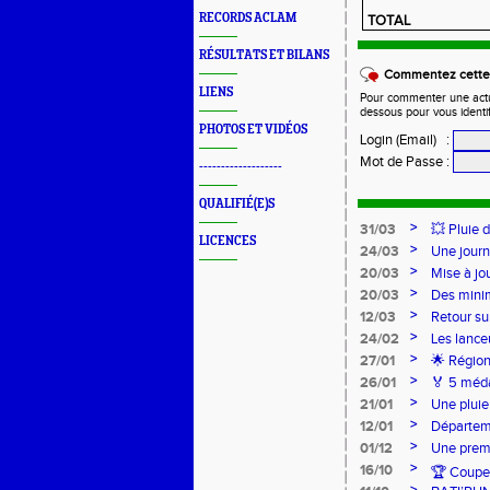
RECORDS ACLAM
TOTAL
RÉSULTATS ET BILANS
Commentez cette 
LIENS
Pour commenter une actual
dessous pour vous identi
PHOTOS ET VIDÉOS
Login (Email)
:
Mot de Passe
:
-------------------
QUALIFIÉ(E)S
>
31/03
💥 Pluie 
LICENCES
>
24/03
Une journ
>
20/03
Mise à jo
>
20/03
Des mini
>
12/03
Retour su
>
24/02
Les lance
Lancers L
>
27/01
🌟 Région
sur-Loire
>
26/01
🏅 5 méda
pour l’Ac
>
21/01
Une pluie
>
12/01
Départeme
>
01/12
Une premi
>
16/10
🏆 Coupe 