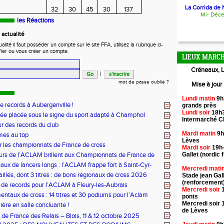
La Corrida de N
32
30
45
30
137
Mi- Déc
les Réactions
actualité
ité il faut posséder un compte sur le site FFA, utilisez la rubrique ci-
fier ou vous créer un compte.
LIEUX MARCH
Créneaux, L
|
mot de passe oublié ?
Mise à jour
Lundi matin
9h
de records à Aubergenville !
grands près
Lundi soir
18h3
ée placée sous le signe du sport adapté à Champhol
Intermarché 
ur des records du club
Mardi matin
9h
mes au top
Lèves
r les championnats de France de cross
Mardi soir
19h-
urs de l’ACLAM brillent aux Championnats de France de
Gallet (nordic f
ongs à Nice
aux de lancers longs : l’ACLAM frappe fort à Saint-Cyr-
Mercredi mati
illés, dont 3 titres : de bons régionaux de cross 2026
Stade jean Gal
lam !
(renforcement
 de records pour l’ACLAM à Fleury-les-Aubrais
Mercredi soir
1
ntaux de cross : 14 titres et 30 podiums pour l’Aclam
ponts
Mercredi soir 
ère en salle concluante !
de Lèves
de France des Relais – Blois, 11 & 12 octobre 2025