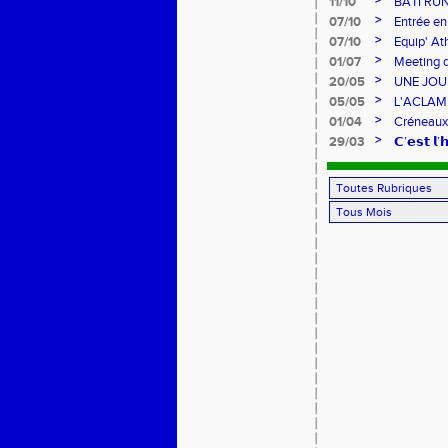
>
11/10
BATI’RU
>
07/10
Entrée en
FRANCE 
>
07/10
Equip' At
jeunes !
>
01/07
Meeting d
>
20/05
UNE JOU
>
05/05
L'ACLAM à
>
01/04
Créneaux
>
29/03
𝗖’𝗲𝘀𝘁 𝗹