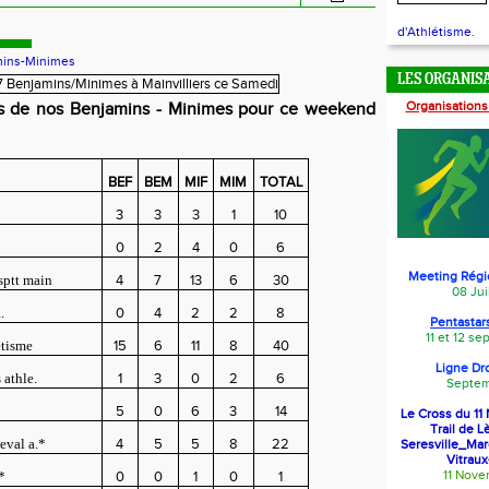
d'Athlétisme.
ins-Minimes
LES ORGANIS
Organisations
ifs de nos Benjamins - Minimes pour ce weekend
BEF
BEM
MIF
MIM
TOTAL
3
3
3
1
10
0
2
4
0
6
Meeting Régi
asptt main
4
7
13
6
30
08 Jui
.
0
4
2
2
8
Pentastars
11 et 12 s
etisme
15
6
11
8
40
Ligne Dr
 athle.
1
3
0
2
6
Septem
5
0
6
3
14
Le Cross du 1
Trail de L
eval a.*
4
5
5
8
22
Seresville_Ma
Vitraux
11 Nov
*
0
0
1
0
1