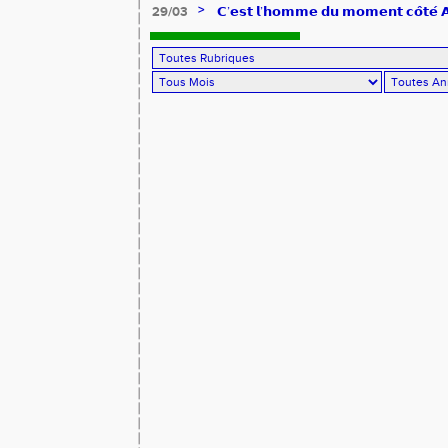
>
29/03
𝗖’𝗲𝘀𝘁 𝗹’𝗵𝗼𝗺𝗺𝗲 𝗱𝘂 𝗺𝗼𝗺𝗲𝗻𝘁 𝗰𝗼̂𝘁𝗲́