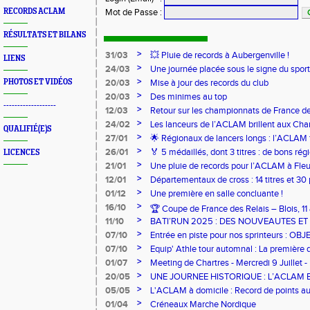
RECORDS ACLAM
Mot de Passe
:
RÉSULTATS ET BILANS
>
31/03
💥 Pluie de records à Aubergenville !
LIENS
>
24/03
Une journée placée sous le signe du spo
>
PHOTOS ET VIDÉOS
20/03
Mise à jour des records du club
>
20/03
Des minimes au top
-------------------
>
12/03
Retour sur les championnats de France de
>
24/02
Les lanceurs de l’ACLAM brillent aux Ch
QUALIFIÉ(E)S
Lancers Longs à Nice
>
27/01
🌟 Régionaux de lancers longs : l’ACLAM f
sur-Loire
>
26/01
🏅 5 médaillés, dont 3 titres : de bons r
LICENCES
pour l’Aclam !
>
21/01
Une pluie de records pour l’ACLAM à Fleu
>
12/01
Départementaux de cross : 14 titres et 3
>
01/12
Une première en salle concluante !
>
16/10
🏆 Coupe de France des Relais – Blois, 1
>
11/10
BATI’RUN 2025 : DES NOUVEAUTES E
>
07/10
Entrée en piste pour nos sprinteurs : O
FRANCE !
>
07/10
Equip' Athle tour automnal : La première 
jeunes !
>
01/07
Meeting de Chartres - Mercredi 9 Juillet -
>
20/05
UNE JOURNEE HISTORIQUE : L’ACLAM 
>
05/05
L'ACLAM à domicile : Record de points au
>
01/04
Créneaux Marche Nordique