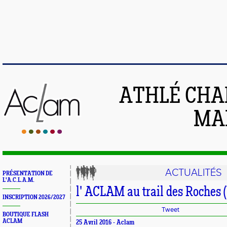
ATHLÉ CHA
MAI
ACTUALITÉS
PRÉSENTATION DE
L'A.C.L.A.M.
l' ACLAM au trail des Roches 
INSCRIPTION 2026/2027
Tweet
BOUTIQUE FLASH
ACLAM
25 Avril 2016 -
Aclam