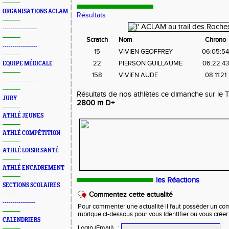
ORGANISATIONS ACLAM
Résultats
-----------------
Scratch
Nom
Chrono
-----------------
15
VIVIEN GEOFFREY
06:05:5
22
PIERSON GUILLAUME
06:22:43
EQUIPE MÉDICALE
158
VIVIEN AUDE
08:11:21
-----------------
Résultats de nos athlètes ce dimanche sur le 
JURY
2800 m D+
ATHLÉ JEUNES
ATHLÉ COMPÉTITION
ATHLÉ LOISIR SANTÉ
ATHLÉ ENCADREMENT
les Réactions
SECTIONS SCOLAIRES
Commentez cette actualité
----------------
Pour commenter une actualité il faut posséder un compt
rubrique ci-dessous pour vous identifier ou vous crée
CALENDRIERS
Login (Email)
: