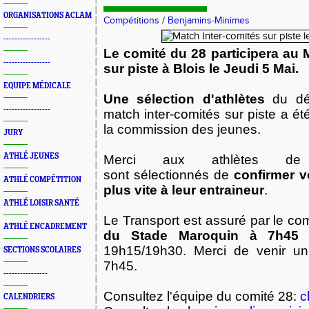
ORGANISATIONS ACLAM
Compétitions
/
Benjamins-Minimes
-----------------
Le comité du 28 participera au 
-----------------
sur piste à Blois le Jeudi 5 Mai.
EQUIPE MÉDICALE
Une sélection d'athlètes
du dép
-----------------
match inter-comités sur piste a é
la commission des jeunes.
JURY
ATHLÉ JEUNES
Merci aux athlètes de
sont sélectionnés de
confirmer v
ATHLÉ COMPÉTITION
plus vite à leur entraineur
.
ATHLÉ LOISIR SANTÉ
Le Transport est assuré par le co
ATHLÉ ENCADREMENT
du Stade Maroquin à 7h45
e
19h15/19h30. Merci de venir un
SECTIONS SCOLAIRES
7h45.
----------------
Consultez l'équipe du comité 28:
c
CALENDRIERS