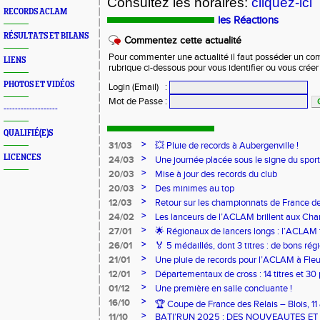
Consultez les horaires:
cliquez-ici
RECORDS ACLAM
les Réactions
RÉSULTATS ET BILANS
Commentez cette actualité
Pour commenter une actualité il faut posséder un compt
LIENS
rubrique ci-dessous pour vous identifier ou vous crée
PHOTOS ET VIDÉOS
Login (Email)
:
Mot de Passe
:
-------------------
QUALIFIÉ(E)S
>
31/03
💥 Pluie de records à Aubergenville !
LICENCES
>
24/03
Une journée placée sous le signe du spo
>
20/03
Mise à jour des records du club
>
20/03
Des minimes au top
>
12/03
Retour sur les championnats de France de
>
24/02
Les lanceurs de l’ACLAM brillent aux Ch
Lancers Longs à Nice
>
27/01
🌟 Régionaux de lancers longs : l’ACLAM f
sur-Loire
>
26/01
🏅 5 médaillés, dont 3 titres : de bons r
pour l’Aclam !
>
21/01
Une pluie de records pour l’ACLAM à Fleu
>
12/01
Départementaux de cross : 14 titres et 3
>
01/12
Une première en salle concluante !
>
16/10
🏆 Coupe de France des Relais – Blois, 1
>
11/10
BATI’RUN 2025 : DES NOUVEAUTES E