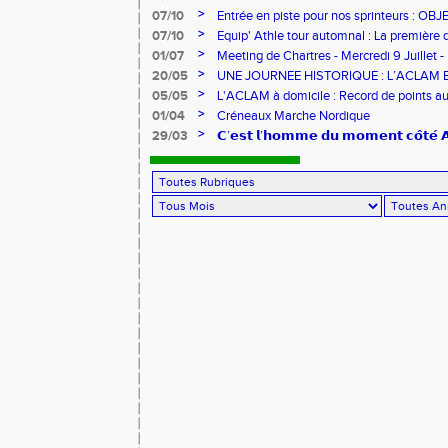
>
07/10
Entrée en piste pour nos sprinteurs : O
FRANCE !
>
07/10
Equip' Athle tour automnal : La première 
jeunes !
>
01/07
Meeting de Chartres - Mercredi 9 Juillet -
>
20/05
UNE JOURNEE HISTORIQUE : L’ACLAM 
>
05/05
L'ACLAM à domicile : Record de points au
>
01/04
Créneaux Marche Nordique
>
29/03
𝗖’𝗲𝘀𝘁 𝗹’𝗵𝗼𝗺𝗺𝗲 𝗱𝘂 𝗺𝗼𝗺𝗲𝗻𝘁 𝗰𝗼̂𝘁𝗲́