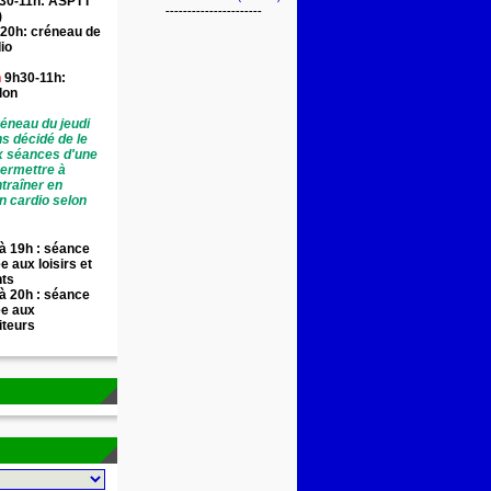
30-11h: ASPTT
----------------------
)
20h: créneau de
io
n
9h30-11h:
llon
éneau du jeudi
ns décidé de le
x séances d'une
permettre à
traîner en
n cardio selon
à 19h : séance
e aux loisirs et
nts
à 20h : séance
ée aux
iteurs