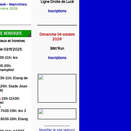
Ligne Droite de Lucé
oël - Mainvilliers
embre 2026
Inscriptions
----------------------------------
E NORDIQUE
Dimanche 04 octobre
2026
ieux et horaires
Bâti'Run
 le 03/11/2025
30-11h: les
Inscriptions
0-20h:
Champhol
30-11h: Etang de
20h: Stade Jean
it)
n
10h-11h30:
let
)
7h30-19h: les 3
18h30-20h: Etang
----------------------
Modifier le site (admin)