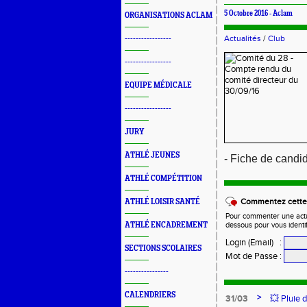
5 Octobre 2016 -
Aclam
ORGANISATIONS ACLAM
Actualités
/
Club
-----------------
-----------------
EQUIPE MÉDICALE
-----------------
JURY
ATHLÉ JEUNES
- Fiche de candid
ATHLÉ COMPÉTITION
Commentez cette 
ATHLÉ LOISIR SANTÉ
Pour commenter une actual
ATHLÉ ENCADREMENT
dessous pour vous identi
Login (Email)
:
SECTIONS SCOLAIRES
Mot de Passe
:
----------------
CALENDRIERS
>
31/03
💥 Pluie 