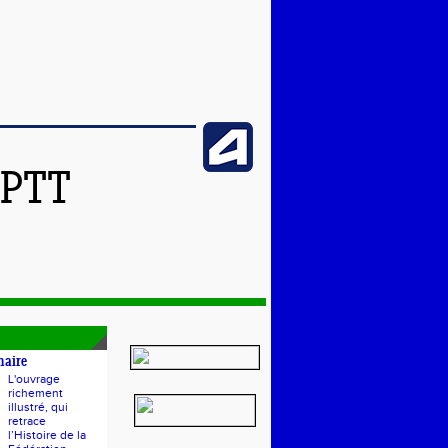
SPTT
naire
L'ouvrage
richement
illustré, qui
retrace
l’Histoire de la