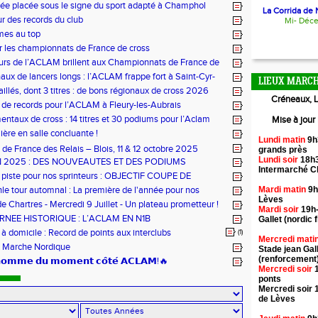
ée placée sous le signe du sport adapté à Champhol
La Corrida de N
ur des records du club
Mi- Déc
mes au top
r les championnats de France de cross
urs de l’ACLAM brillent aux Championnats de France de
ongs à Nice
aux de lancers longs : l’ACLAM frappe fort à Saint-Cyr-
LIEUX MARCH
illés, dont 3 titres : de bons régionaux de cross 2026
Créneaux, L
lam !
 de records pour l’ACLAM à Fleury-les-Aubrais
ntaux de cross : 14 titres et 30 podiums pour l’Aclam
Mise à jour
ère en salle concluante !
Lundi matin
9h
de France des Relais – Blois, 11 & 12 octobre 2025
grands près
Lundi soir
18h3
N 2025 : DES NOUVEAUTES ET DES PODIUMS
Intermarché 
 piste pour nos sprinteurs : OBJECTIF COUPE DE
!
hle tour automnal : La première de l'année pour nos
Mardi matin
9h
Lèves
e Chartres - Mercredi 9 Juillet - Un plateau prometteur !
Mardi soir
19h-
RNEE HISTORIQUE : L’ACLAM EN N1B
Gallet (nordic f
 domicile : Record de points aux interclubs
(1)
Mercredi mati
 Marche Nordique
Stade jean Gal
(renforcement
’𝗵𝗼𝗺𝗺𝗲 𝗱𝘂 𝗺𝗼𝗺𝗲𝗻𝘁 𝗰𝗼̂𝘁𝗲́ 𝗔𝗖𝗟𝗔𝗠!🔥
Mercredi soir
1
ponts
Mercredi soir 
de Lèves