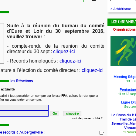
d'Athlétisme.
LES ORGANIS
Suite à la réunion du bureau du comité
Organisations
d'Eure et Loir du 30 septembre 2016,
veuillez trouver :
- compte-rendu de la réunion du comité
directeur du 30 sept :
cliquez-ici
- Records homologués :
cliquez-ici
ature à l'élection du comité directeur :
cliquez-ici
Meeting Régi
les Réactions
08 Jui
actualité
Pentastars
11 et 12 s
ité il faut posséder un compte sur le site FFA, utilisez la rubrique ci-
fier ou vous créer un compte.
Ligne Dr
Septem
|
Le Cross du 1
mot de passe oublié ?
Trail de L
Seresville_Ma
Vitraux
de records à Aubergenville !
11 Nov