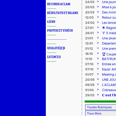
>
24/03
Une journ
RECORDS ACLAM
>
20/03
Mise à jo
>
20/03
Des mini
RÉSULTATS ET BILANS
>
12/03
Retour su
LIENS
>
24/02
Les lance
Lancers L
>
27/01
🌟 Région
PHOTOS ET VIDÉOS
sur-Loire
>
26/01
🏅 5 méda
pour l’Ac
>
21/01
Une pluie
-------------------
>
12/01
Départeme
>
QUALIFIÉ(E)S
01/12
Une premi
>
16/10
🏆 Coupe 
LICENCES
>
11/10
BATI’RU
>
07/10
Entrée en
FRANCE 
>
07/10
Equip' At
jeunes !
>
01/07
Meeting d
>
20/05
UNE JOU
>
05/05
L'ACLAM à
>
01/04
Créneaux
>
29/03
𝗖’𝗲𝘀𝘁 𝗹