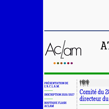
A
PRÉSENTATION DE
L'A.C.L.A.M.
Comité du 2
INSCRIPTION 2026/2027
directeur d
BOUTIQUE FLASH
ACLAM