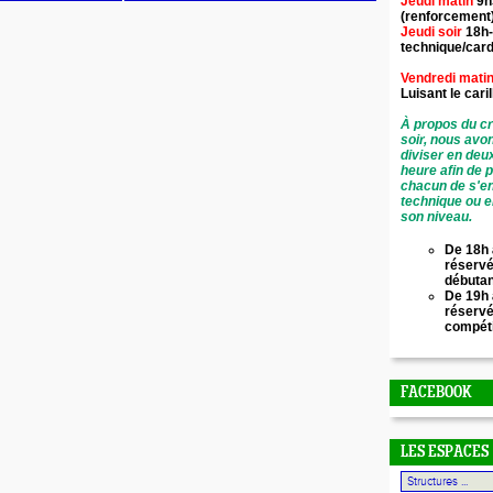
Jeudi matin
9h
(renforcement
Jeudi soir
18h-
technique/card
Vendredi mati
Luisant le
cari
À propos du cr
soir, nous avo
diviser en deu
heure afin de 
chacun de s'en
technique ou e
son niveau.
De 18h 
réservé
débuta
De 19h 
réserv
compét
FACEBOOK
LES ESPACES