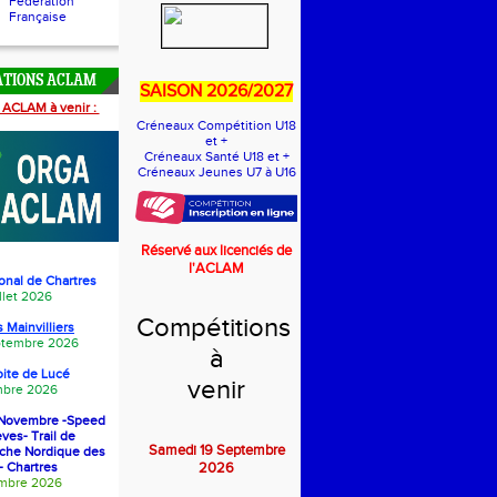
Fédération
Française
ATIONS ACLAM
SAISON 2026/2027
 ACLAM à venir :
Créneaux Compétition U18
et +
Créneaux Santé U18 et +
Créneaux Jeunes U7 à U16
Réservé aux licenciés de
l'ACLAM
onal de Chartres
llet 2026
Compétitions
 Mainvilliers
eptembre 2026
à
oite de Luc
é
venir
bre 2026
1 Novembre -Speed
èves- Trail de
Samedi 19 Septembre
rche Nordique des
- Chartres
2026
embre 2026