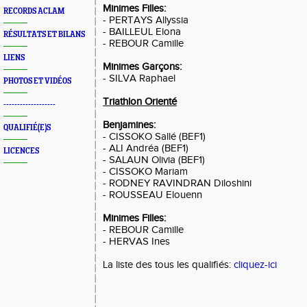
Minimes Filles:
RECORDS ACLAM
- PERTAYS Allyssia
- BAILLEUL Elona
RÉSULTATS ET BILANS
- REBOUR Camille
LIENS
Minimes Garçons:
- SILVA Raphael
PHOTOS ET VIDÉOS
Triathlon Orienté
-------------------
Benjamines:
QUALIFIÉ(E)S
- CISSOKO Sallé (BEF1)
- ALI Andréa (BEF1)
LICENCES
- SALAUN Olivia (BEF1)
- CISSOKO Mariam
- RODNEY RAVINDRAN Diloshini
- ROUSSEAU Elouenn
Minimes Filles:
- REBOUR Camille
- HERVAS Ines
La liste des tous les qualifiés:
cliquez-ici