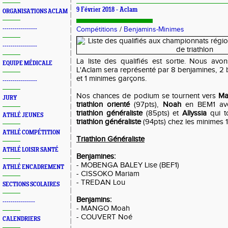
9 Février 2018 -
Aclam
ORGANISATIONS ACLAM
-----------------
Compétitions
/
Benjamins-Minimes
-----------------
La liste des qualifiés est sortie. Nous avon
EQUIPE MÉDICALE
L'Aclam sera représenté par 8 benjamines, 2 b
et 1 minimes garçons.
-----------------
Nos chances de podium se tournent vers
Ma
JURY
triathlon orienté
(97pts),
Noah
en BEM1 av
triathlon généraliste
(85pts) et
Allyssia
qui t
ATHLÉ JEUNES
triathlon généraliste
(94pts) chez les minimes 
ATHLÉ COMPÉTITION
Triathlon Généraliste
ATHLÉ LOISIR SANTÉ
Benjamines:
- MOBENGA BALEY Lise (BEF1)
ATHLÉ ENCADREMENT
- CISSOKO Mariam
- TREDAN Lou
SECTIONS SCOLAIRES
Benjamins:
----------------
- MANGO Moah
- COUVERT Noé
CALENDRIERS