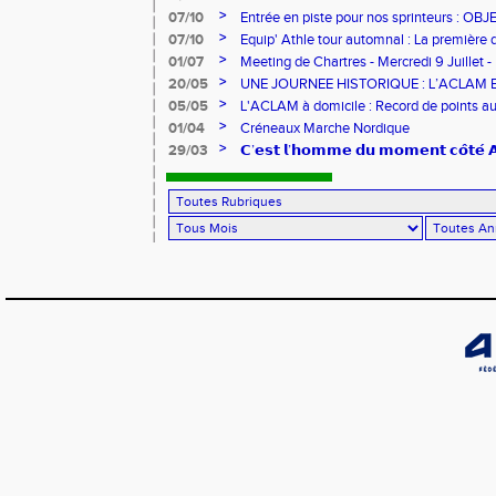
>
07/10
Entrée en piste pour nos sprinteurs : O
FRANCE !
>
07/10
Equip' Athle tour automnal : La première 
jeunes !
>
01/07
Meeting de Chartres - Mercredi 9 Juillet -
>
20/05
UNE JOURNEE HISTORIQUE : L’ACLAM 
>
05/05
L'ACLAM à domicile : Record de points au
>
01/04
Créneaux Marche Nordique
>
29/03
𝗖’𝗲𝘀𝘁 𝗹’𝗵𝗼𝗺𝗺𝗲 𝗱𝘂 𝗺𝗼𝗺𝗲𝗻𝘁 𝗰𝗼̂𝘁𝗲́