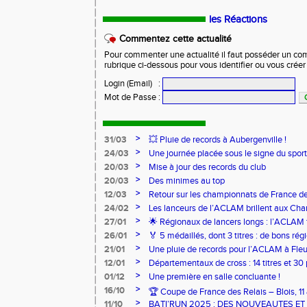
les Réactions
Commentez cette actualité
Pour commenter une actualité il faut posséder un compt
rubrique ci-dessous pour vous identifier ou vous crée
Login (Email)
:
Mot de Passe
:
>
31/03
💥 Pluie de records à Aubergenville !
>
24/03
Une journée placée sous le signe du spo
>
20/03
Mise à jour des records du club
>
20/03
Des minimes au top
>
12/03
Retour sur les championnats de France de
>
24/02
Les lanceurs de l’ACLAM brillent aux Ch
Lancers Longs à Nice
>
27/01
🌟 Régionaux de lancers longs : l’ACLAM f
sur-Loire
>
26/01
🏅 5 médaillés, dont 3 titres : de bons r
pour l’Aclam !
>
21/01
Une pluie de records pour l’ACLAM à Fleu
>
12/01
Départementaux de cross : 14 titres et 3
>
01/12
Une première en salle concluante !
>
16/10
🏆 Coupe de France des Relais – Blois, 1
>
11/10
BATI’RUN 2025 : DES NOUVEAUTES E