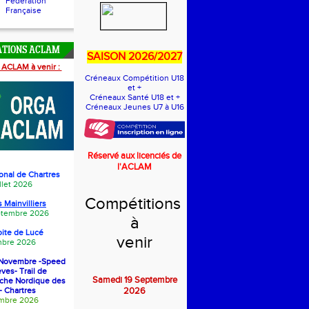
Fédération
Française
ATIONS ACLAM
SAISON 2026/2027
 ACLAM à venir :
Créneaux Compétition U18
et +
Créneaux Santé U18 et +
Créneaux Jeunes U7 à U16
Réservé aux licenciés de
l'ACLAM
onal de Chartres
llet 2026
Compétitions
 Mainvilliers
eptembre 2026
à
oite de Luc
é
venir
bre 2026
1 Novembre -Speed
èves- Trail de
Samedi 19 Septembre
rche Nordique des
- Chartres
2026
embre 2026