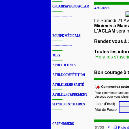
ORGANISATIONS ACLAM
Actualités
-----------------
Le Samedi 21 Avr
Minimes à Mainvi
-----------------
L'ACLAM
sera r
EQUIPE MÉDICALE
Rendez vous à 
-----------------
Toutes les info
JURY
Horaires
s'inscri
ATHLÉ JEUNES
Bon courage à 
ATHLÉ COMPÉTITION
ATHLÉ LOISIR SANTÉ
Commentez cette 
Pour commenter une actual
ATHLÉ ENCADREMENT
dessous pour vous identi
Login (Email)
:
SECTIONS SCOLAIRES
Mot de Passe
:
----------------
CALENDRIERS
>
31/03
💥 Pluie 