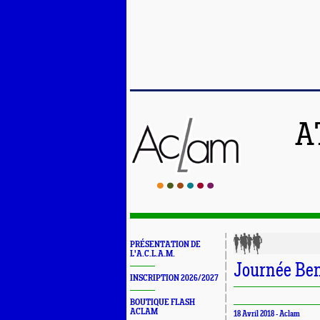
A
PRÉSENTATION DE
L'A.C.L.A.M.
Journée Be
INSCRIPTION 2026/2027
BOUTIQUE FLASH
ACLAM
18 Avril 2018 -
Aclam