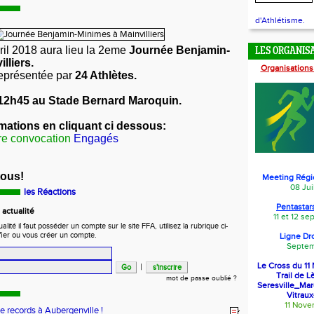
d'Athlétisme.
il 2018 aura lieu la 2eme
Journée Benjamin-
LES ORGANIS
lliers.
Organisations
eprésentée par
24 Athlètes.
12h45 au Stade Bernard Maroquin.
rmations en cliquant ci dessous:
re
convocation
Engagés
tous!
Meeting Régi
08 Jui
les Réactions
Pentastars
actualité
11 et 12 s
ité il faut posséder un compte sur le site FFA, utilisez la rubrique ci-
fier ou vous créer un compte.
Ligne Dr
Septem
Le Cross du 1
|
Trail de L
mot de passe oublié ?
Seresville_Ma
Vitraux
11 Nov
de records à Aubergenville !