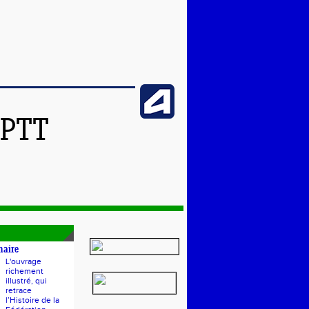
SPTT
naire
L'ouvrage
richement
illustré, qui
retrace
l’Histoire de la