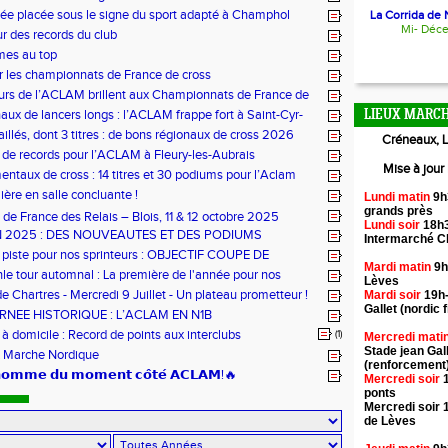
ée placée sous le signe du sport adapté à Champhol
La Corrida de N
Mi- Déc
ur des records du club
mes au top
r les championnats de France de cross
urs de l’ACLAM brillent aux Championnats de France de
ongs à Nice
aux de lancers longs : l’ACLAM frappe fort à Saint-Cyr-
LIEUX MARCH
illés, dont 3 titres : de bons régionaux de cross 2026
Créneaux, L
lam !
 de records pour l’ACLAM à Fleury-les-Aubrais
Mise à jour
ntaux de cross : 14 titres et 30 podiums pour l’Aclam
ère en salle concluante !
Lundi matin
9h
grands près
de France des Relais – Blois, 11 & 12 octobre 2025
Lundi soir
18h3
N 2025 : DES NOUVEAUTES ET DES PODIUMS
Intermarché 
 piste pour nos sprinteurs : OBJECTIF COUPE DE
Mardi matin
9h
!
hle tour automnal : La première de l'année pour nos
Lèves
e Chartres - Mercredi 9 Juillet - Un plateau prometteur !
Mardi soir
19h-
Gallet (nordic f
RNEE HISTORIQUE : L’ACLAM EN N1B
 domicile : Record de points aux interclubs
(1)
Mercredi mati
Stade jean Gal
 Marche Nordique
(renforcement
’𝗵𝗼𝗺𝗺𝗲 𝗱𝘂 𝗺𝗼𝗺𝗲𝗻𝘁 𝗰𝗼̂𝘁𝗲́ 𝗔𝗖𝗟𝗔𝗠!🔥
Mercredi soir
1
ponts
Mercredi soir 
de Lèves