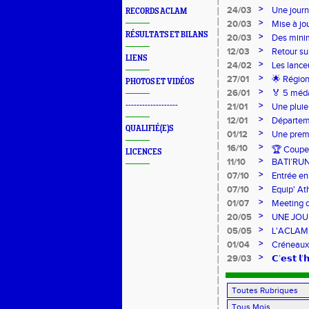
>
24/03
Une journ
RECORDS ACLAM
>
20/03
Mise à jo
RÉSULTATS ET BILANS
>
20/03
Des mini
>
12/03
Retour su
LIENS
>
24/02
Les lance
Lancers L
>
27/01
🌟 Région
PHOTOS ET VIDÉOS
sur-Loire
>
26/01
🏅 5 méda
pour l’Ac
>
-------------------
21/01
Une pluie
>
12/01
Départeme
QUALIFIÉ(E)S
>
01/12
Une premi
>
16/10
🏆 Coupe 
LICENCES
>
11/10
BATI’RU
>
07/10
Entrée en
FRANCE 
>
07/10
Equip' At
jeunes !
>
01/07
Meeting d
>
20/05
UNE JOU
>
05/05
L'ACLAM à
>
01/04
Créneaux
>
29/03
𝗖’𝗲𝘀𝘁 𝗹