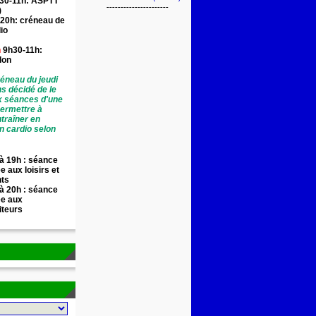
30-11h: ASPTT
----------------------
)
20h: créneau de
io
n
9h30-11h:
llon
éneau du jeudi
ns décidé de le
x séances d'une
permettre à
traîner en
n cardio selon
à 19h : séance
e aux loisirs et
nts
à 20h : séance
ée aux
iteurs