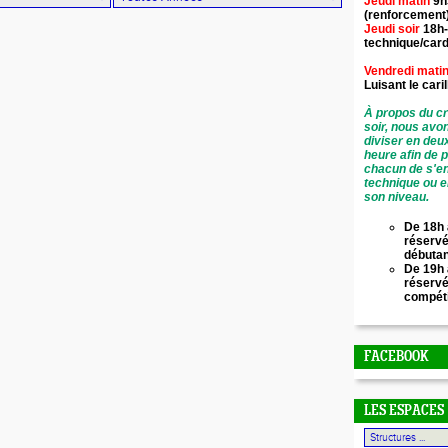
Jeudi matin
9h
(renforcement
Jeudi soir
18h-
technique/card
Vendredi mati
Luisant le
cari
À propos du cr
soir, nous avo
diviser en deu
heure afin de 
chacun de s'en
technique ou e
son niveau.
De 18h 
réservé
débuta
De 19h 
réserv
compét
FACEBOOK
LES ESPACES