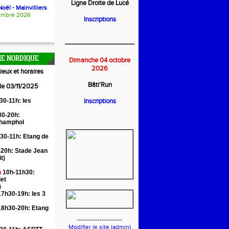
Ligne Droite de Lucé
oël - Mainvilliers
embre 2026
Inscriptions
----------------------------------
E NORDIQUE
Dimanche 04 octobre
2026
ieux et horaires
Bâti'Run
 le 03/11/2025
30-11h: les
Inscriptions
0-20h:
Champhol
30-11h: Etang de
20h: Stade Jean
it)
n
10h-11h30:
let
)
7h30-19h: les 3
18h30-20h: Etang
----------------------
Modifier le site (admin)