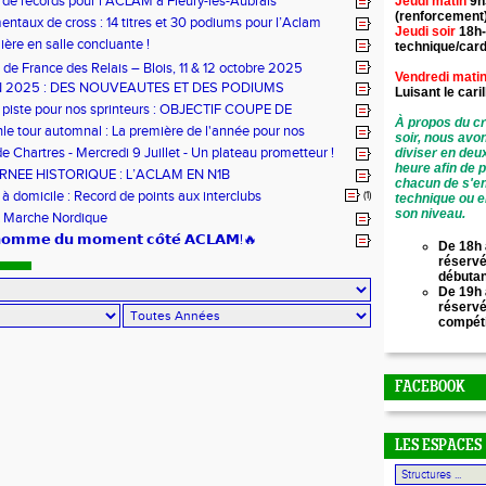
 de records pour l’ACLAM à Fleury-les-Aubrais
Jeudi matin
9h
(renforcement
ntaux de cross : 14 titres et 30 podiums pour l’Aclam
Jeudi soir
18h-
ère en salle concluante !
technique/card
de France des Relais – Blois, 11 & 12 octobre 2025
Vendredi mati
N 2025 : DES NOUVEAUTES ET DES PODIUMS
Luisant le
cari
 piste pour nos sprinteurs : OBJECTIF COUPE DE
À propos du cr
!
hle tour automnal : La première de l'année pour nos
soir, nous avo
e Chartres - Mercredi 9 Juillet - Un plateau prometteur !
diviser en deu
heure afin de 
RNEE HISTORIQUE : L’ACLAM EN N1B
chacun de s'en
 domicile : Record de points aux interclubs
(1)
technique ou e
son niveau.
 Marche Nordique
’𝗵𝗼𝗺𝗺𝗲 𝗱𝘂 𝗺𝗼𝗺𝗲𝗻𝘁 𝗰𝗼̂𝘁𝗲́ 𝗔𝗖𝗟𝗔𝗠!🔥
De 18h 
réservé
débuta
De 19h 
réserv
compét
FACEBOOK
LES ESPACES