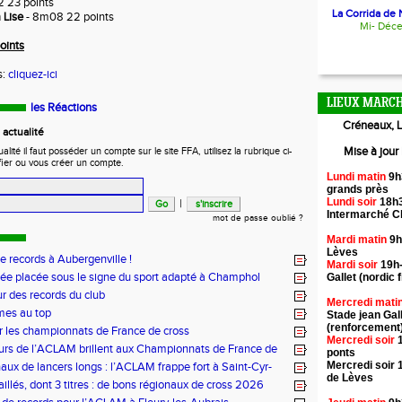
2 23 points
La Corrida de N
 Lise
- 8m08 22 points
Mi- Déc
oints
s:
cliquez-ici
LIEUX MARCH
les Réactions
Créneaux, L
actualité
Mise à jour
ité il faut posséder un compte sur le site FFA, utilisez la rubrique ci-
fier ou vous créer un compte.
Lundi matin
9h
grands près
Lundi soir
18h3
|
Intermarché 
mot de passe oublié ?
Mardi matin
9h
Lèves
de records à Aubergenville !
Mardi soir
19h-
ée placée sous le signe du sport adapté à Champhol
Gallet (nordic f
ur des records du club
Mercredi mati
mes au top
Stade jean Gal
(renforcement
r les championnats de France de cross
Mercredi soir
1
urs de l’ACLAM brillent aux Championnats de France de
ponts
ongs à Nice
Mercredi soir 
aux de lancers longs : l’ACLAM frappe fort à Saint-Cyr-
de Lèves
illés, dont 3 titres : de bons régionaux de cross 2026
lam !