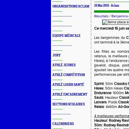
18 Mai 2018 -
Aclam
ORGANISATIONS ACLAM
Résultats
/
Benjamins
-----------------
-----------------
Ce mercredi 16 juin 
EQUIPE MÉDICALE
Les benjamines du
C
ont terminé à la 3ème
-----------------
Les filles au nombr
JURY
retenus, la meilleur
Haies), à l'endurance 
(javelot, disque, po
ATHLÉ JEUNES
ajoutait les quatre 
performances par athl
ATHLÉ COMPÉTITION
Sprint
: 50m
Cissoko
ATHLÉ LOISIR SANTÉ
Haies
: 50m Haies
Ci
Endurance
: 1000m
Mo
ATHLÉ ENCADREMENT
Sauts
: Hauteur
Cisso
Lancers
: Poids
Cissok
SECTIONS SCOLAIRES
Relais
: 4x60m
Ali-Go
----------------
4 meilleures performa
Hauteur:
Rodney Ravi
CALENDRIERS
50m: Rodney Ravindr