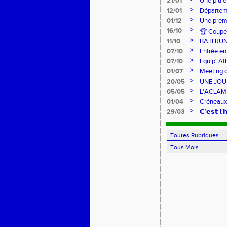
21/01
Une pluie
>
12/01
Départeme
>
01/12
Une premi
>
16/10
🏆 Coupe 
>
11/10
BATI’RU
>
07/10
Entrée en
FRANCE 
>
07/10
Equip' At
jeunes !
>
01/07
Meeting d
>
20/05
UNE JOU
>
05/05
L'ACLAM à
>
01/04
Créneaux
>
29/03
𝗖’𝗲𝘀𝘁 𝗹