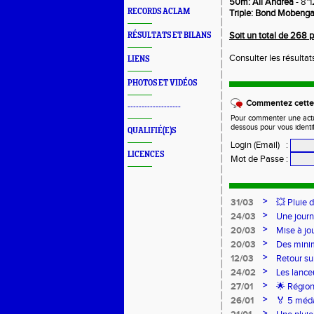
50m: Ali Andréa
- 8"1
RECORDS ACLAM
Triple: Bond Mobenga
Soit un total de 268 p
RÉSULTATS ET BILANS
Consulter les résultat
LIENS
PHOTOS ET VIDÉOS
Commentez cette 
-------------------
Pour commenter une actual
dessous pour vous identi
QUALIFIÉ(E)S
Login (Email)
:
LICENCES
Mot de Passe
:
>
31/03
💥 Pluie 
>
24/03
Une journ
>
20/03
Mise à jo
>
20/03
Des mini
>
12/03
Retour su
>
24/02
Les lance
Lancers L
>
27/01
🌟 Région
sur-Loire
>
26/01
🏅 5 méda
pour l’Ac
>