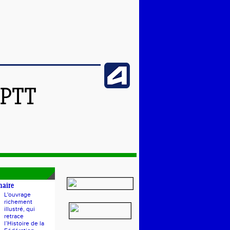
SPTT
naire
L'ouvrage
richement
illustré, qui
retrace
l’Histoire de la