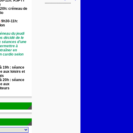
30-11h: ASPTT
----------------------
)
20h: créneau de
io
n
9h30-11h:
llon
éneau du jeudi
ns décidé de le
x séances d'une
permettre à
traîner en
n cardio selon
à 19h : séance
e aux loisirs et
nts
à 20h : séance
ée aux
iteurs