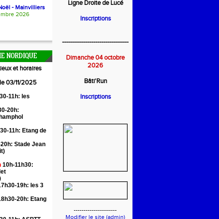
Ligne Droite de Lucé
oël - Mainvilliers
embre 2026
Inscriptions
----------------------------------
E NORDIQUE
Dimanche 04 octobre
2026
ieux et horaires
Bâti'Run
 le 03/11/2025
30-11h: les
Inscriptions
0-20h:
Champhol
30-11h: Etang de
20h: Stade Jean
it)
n
10h-11h30:
let
)
7h30-19h: les 3
18h30-20h: Etang
----------------------
Modifier le site (admin)