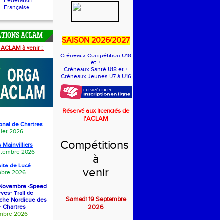
Fédération
Française
ATIONS ACLAM
SAISON 2026/2027
 ACLAM à venir :
Créneaux Compétition U18
et +
Créneaux Santé U18 et +
Créneaux Jeunes U7 à U16
Réservé aux licenciés de
l'ACLAM
onal de Chartres
llet 2026
Compétitions
 Mainvilliers
eptembre 2026
à
oite de Luc
é
venir
bre 2026
1 Novembre -Speed
èves- Trail de
Samedi 19 Septembre
rche Nordique des
- Chartres
2026
embre 2026