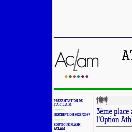
A
PRÉSENTATION DE
L'A.C.L.A.M.
3ème place
INSCRIPTION 2026/2027
l'Option At
BOUTIQUE FLASH
ACLAM