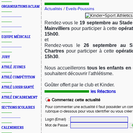
ORGANISATIONS ACLAM
Actualités
/
Eveils-Poussins
-----------------
Rendez-vous le
19 septembre au Stade
-----------------
Mainvilliers
pour participer à cette
opérat
15h00
.
EQUIPE MÉDICALE
et
Rendez-vous le
26 septembre au S
-----------------
Chartres
pour participer à cette
opérat
15h30
.
JURY
Nous accueillerons
tous les enfants en
ATHLÉ JEUNES
souhaitent découvrir l'athlétisme.
ATHLÉ COMPÉTITION
Goûter offert par le club et Kinder.
ATHLÉ LOISIR SANTÉ
les Réactions
ATHLÉ ENCADREMENT
Commentez cette actualité
Pour commenter une actualité il faut posséder un compt
SECTIONS SCOLAIRES
rubrique ci-dessous pour vous identifier ou vous crée
----------------
Login (Email)
:
Mot de Passe
:
CALENDRIERS