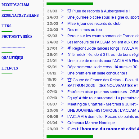
RECORDS ACLAM
>
31/03
💥 Pluie de records à Aubergenville !
RÉSULTATS ET BILANS
>
24/03
Une journée placée sous le signe du spo
>
20/03
Mise à jour des records du club
LIENS
>
20/03
Des minimes au top
>
12/03
Retour sur les championnats de France de
PHOTOS ET VIDÉOS
>
24/02
Les lanceurs de l’ACLAM brillent aux Ch
Lancers Longs à Nice
-------------------
>
27/01
🌟 Régionaux de lancers longs : l’ACLAM f
sur-Loire
>
26/01
🏅 5 médaillés, dont 3 titres : de bons r
QUALIFIÉ(E)S
pour l’Aclam !
>
21/01
Une pluie de records pour l’ACLAM à Fleu
>
12/01
Départementaux de cross : 14 titres et 3
LICENCES
>
01/12
Une première en salle concluante !
>
16/10
🏆 Coupe de France des Relais – Blois, 1
>
11/10
BATI’RUN 2025 : DES NOUVEAUTES E
>
07/10
Entrée en piste pour nos sprinteurs : O
FRANCE !
>
07/10
Equip' Athle tour automnal : La première 
jeunes !
>
01/07
Meeting de Chartres - Mercredi 9 Juillet -
>
20/05
UNE JOURNEE HISTORIQUE : L’ACLAM 
>
05/05
L'ACLAM à domicile : Record de points au
>
01/04
Créneaux Marche Nordique
>
29/03
𝗖’𝗲𝘀𝘁 𝗹’𝗵𝗼𝗺𝗺𝗲 𝗱𝘂 𝗺𝗼𝗺𝗲𝗻𝘁 𝗰𝗼̂𝘁𝗲́