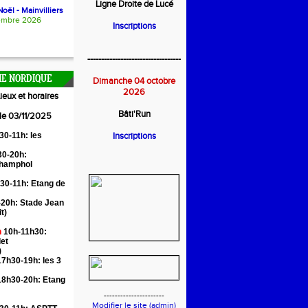
Ligne Droite de Lucé
oël - Mainvilliers
embre 2026
Inscriptions
----------------------------------
E NORDIQUE
Dimanche 04 octobre
2026
ieux et horaires
Bâti'Run
 le 03/11/2025
30-11h: les
Inscriptions
0-20h:
Champhol
30-11h: Etang de
20h: Stade Jean
it)
n
10h-11h30:
let
)
7h30-19h: les 3
18h30-20h: Etang
----------------------
Modifier le site (admin)