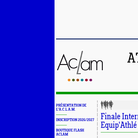
A
PRÉSENTATION DE
L'A.C.L.A.M.
Finale Inte
INSCRIPTION 2026/2027
Equip'Athlé
BOUTIQUE FLASH
ACLAM