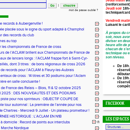
Jeudi matin
9h
(renforcement
|
Jeudi soir
18h-
mot de passe oublié ?
technique/card
Vendredi mati
de records à Aubergenville !
Luisant le
cari
ée placée sous le signe du sport adapté à Champhol
À propos du cr
ur des records du club
soir, nous avo
mes au top
diviser en deu
heure afin de 
r les championnats de France de cross
chacun de s'en
urs de l’ACLAM brillent aux Championnats de France de
technique ou e
ongs à Nice
son niveau.
aux de lancers longs : l’ACLAM frappe fort à Saint-Cyr-
illés, dont 3 titres : de bons régionaux de cross 2026
De 18h 
lam !
 de records pour l’ACLAM à Fleury-les-Aubrais
réservé
débuta
ntaux de cross : 14 titres et 30 podiums pour l’Aclam
De 19h 
ère en salle concluante !
réserv
compét
de France des Relais – Blois, 11 & 12 octobre 2025
N 2025 : DES NOUVEAUTES ET DES PODIUMS
 piste pour nos sprinteurs : OBJECTIF COUPE DE
!
FACEBOOK
hle tour automnal : La première de l'année pour nos
e Chartres - Mercredi 9 Juillet - Un plateau prometteur !
RNEE HISTORIQUE : L’ACLAM EN N1B
LES ESPACES
 domicile : Record de points aux interclubs
(1)
 Marche Nordique