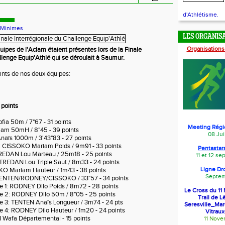
d'Athlétisme.
-Minimes
LES ORGANIS
Organisations
pes de l'Aclam étaient présentes lors de la Finale
llenge Equip'Athlé qui se déroulait à Saumur.
oints de nos deux équipes:
points
ia 50m / 7"67 - 31 points
Meeting Régi
am 50mH / 8"45 - 39 points
08 Jui
aïs 1000m / 3'43"83 - 27 points
n: CISSOKO Mariam Poids / 9m91 - 33 points
Pentastars
TREDAN Lou Marteau / 25m18 - 25 points
11 et 12 s
 TREDAN Lou Triple Saut / 8m33 - 24 points
Ligne Dr
KO Mariam Hauteur / 1m43 - 38 points
Septem
ENTEN/RODNEY/CISSOKO / 33"57 - 34 points
e 1: RODNEY Dilo Poids / 8m72 - 28 points
Le Cross du 1
e 2: RODNEY Dilo 50m / 8"05 - 25 points
Trail de L
e 3: TENTEN Anaïs Longueur / 3m74 - 24 pts
Seresville_Ma
e 4: RODNEY Dilo Hauteur / 1m20 - 24 points
Vitraux
 Wafa Départemental - 15 points
11 Nov