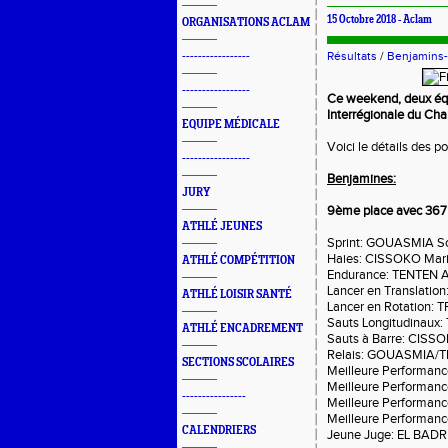
15 Octobre 2018 -
Aclam
ORGANISATIONS ACLAM
Résultats
/
Benjamins
-----------------
-----------------
Ce weekend, deux équi
Interrégionale du Cha
EQUIPE MÉDICALE
Voici le détails des p
-----------------
Benjamines:
JURY
9ème place avec 367 
ATHLÉ JEUNES
Sprint: GOUASMIA Sof
Haies: CISSOKO Mari
ATHLÉ COMPÉTITION
Endurance: TENTEN An
Lancer en Translatio
ATHLÉ LOISIR SANTÉ
Lancer en Rotation: 
Sauts Longitudinaux:
ATHLÉ ENCADREMENT
Sauts à Barre: CISSO
Relais: GOUASMIA/T
SECTIONS SCOLAIRES
Meilleure Performanc
Meilleure Performanc
----------------
Meilleure Performanc
Meilleure Performanc
CALENDRIERS
Jeune Juge: EL BADRI