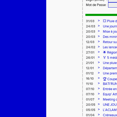
Mot de Passe
:
>
31/03
💥 Pluie 
>
24/03
Une journ
>
20/03
Mise à jo
>
20/03
Des mini
>
12/03
Retour su
>
24/02
Les lance
Lancers L
>
27/01
🌟 Région
sur-Loire
>
26/01
🏅 5 méda
pour l’Ac
>
21/01
Une pluie
>
12/01
Départeme
>
01/12
Une premi
>
16/10
🏆 Coupe 
>
11/10
BATI’RU
>
07/10
Entrée en
FRANCE 
>
07/10
Equip' At
jeunes !
>
01/07
Meeting d
>
20/05
UNE JOU
>
05/05
L'ACLAM à
>
01/04
Créneaux