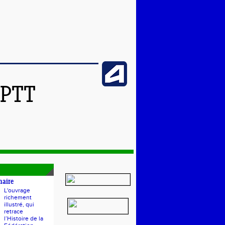
SPTT
naire
L'ouvrage
richement
illustré, qui
retrace
l’Histoire de la