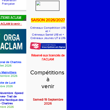
Fédération
Française
ATIONS ACLAM
SAISON 2026/2027
 ACLAM à venir :
Créneaux Compétition U18
et +
Créneaux Santé U18 et +
Créneaux Jeunes U7 à U16
Réservé aux licenciés de
l'ACLAM
onal de Chartres
llet 2026
Compétitions
 Mainvilliers
eptembre 2026
à
oite de Luc
é
venir
bre 2026
1 Novembre -Speed
èves- Trail de
Samedi 19 Septembre
rche Nordique des
- Chartres
2026
embre 2026