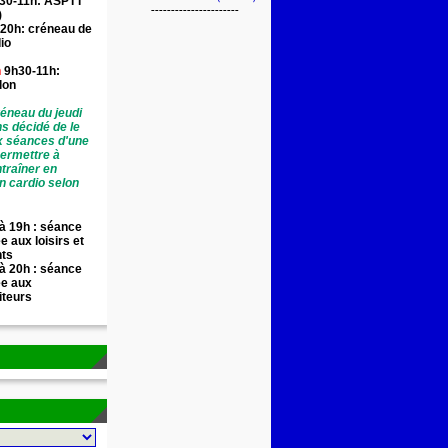
30-11h: ASPTT
----------------------
)
20h: créneau de
io
n
9h30-11h:
llon
éneau du jeudi
ns décidé de le
x séances d'une
permettre à
traîner en
n cardio selon
à 19h : séance
e aux loisirs et
nts
à 20h : séance
ée aux
iteurs