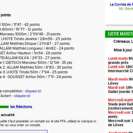
La Corrida de N
Mi- Déc
points
 100m / 11"47 - 42 points
 80mH / 15"77 - 12 points
arceau 1000m / 2'59"48 - 31 points
LIEUX MARCH
n: LHOTE Timéo Javelot / 29m56 - 25 points
Créneaux, L
ALLAM Matthéo Disque / 27m87 - 27 points
 ALLAM Matthéo Longueur / 4m82 - 24 points
Mise à jour
ET Arthur Hauteur / 1m54 - 26 points
TE/ALLAM/SILVA / 29"33 - 27 points
Lundi matin
9h
e 1: DIETSCH Marceau 100m / 12"04 - 35 pts
grands près
Lundi soir
18h3
e 2: ALLAM Matthéo 50m / 6"83 - 30 points
Intermarché 
e 3: LHOTE Timéo 50m / 7"04 - 25 points
e 4: GOUSSET Arthur 50m / 7"11 - 24 points
Mardi matin
9h
Lèves
Mardi soir
19h-
la compétition :
cliquez-ici
Gallet (nordic f
l'Aclam :
cliquez-ici
Mercredi mati
Stade jean Gal
les Réactions
(renforcement
Mercredi soir
1
actualité
ponts
Mercredi soir 
ité il faut posséder un compte sur le site FFA, utilisez la rubrique ci-
de Lèves
fier ou vous créer un compte.