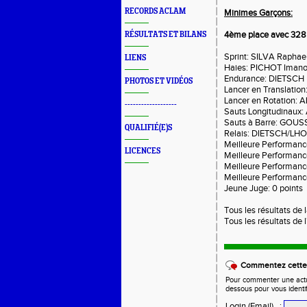
RECORDS ACLAM
Minimes Garçons:
4ème place avec 328 
RÉSULTATS ET BILANS
Sprint: SILVA Raphael
LIENS
Haies: PICHOT Imanol
Endurance: DIETSCH M
PHOTOS ET VIDÉOS
Lancer en Translatio
Lancer en Rotation: 
-------------------
Sauts Longitudinaux:
Sauts à Barre: GOUSS
QUALIFIÉ(E)S
Relais: DIETSCH/LHO
Meilleure Performanc
LICENCES
Meilleure Performanc
Meilleure Performanc
Meilleure Performanc
Jeune Juge: 0 points
Tous les résultats de 
Tous les résultats de 
Commentez cette 
Pour commenter une actual
dessous pour vous identi
Login (Email)
: