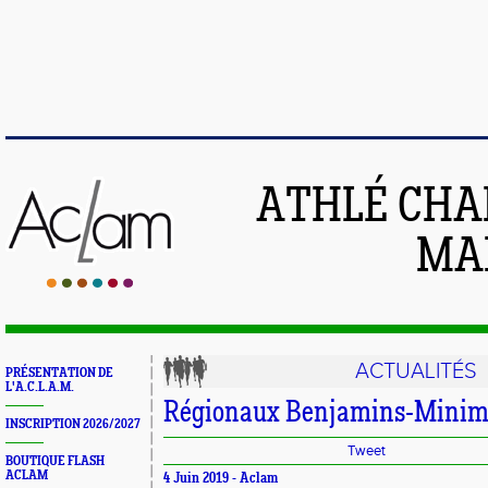
ATHLÉ CHA
MAI
ACTUALITÉS
PRÉSENTATION DE
L'A.C.L.A.M.
Régionaux Benjamins-Minimes
INSCRIPTION 2026/2027
Tweet
BOUTIQUE FLASH
ACLAM
4 Juin 2019 -
Aclam