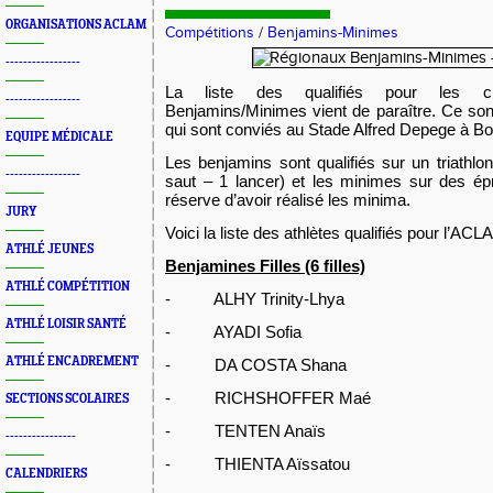
ORGANISATIONS ACLAM
Compétitions
/
Benjamins-Minimes
-----------------
La liste des qualifiés pour les ch
-----------------
Benjamins/Minimes vient de paraître. Ce so
qui sont conviés au Stade Alfred Depege à Bo
EQUIPE MÉDICALE
Les benjamins sont qualifiés sur un triathlo
-----------------
saut – 1 lancer) et les minimes sur des ép
réserve d’avoir réalisé les minima.
JURY
Voici la liste des athlètes qualifiés pour l’ACL
ATHLÉ JEUNES
Benjamines Filles (6 filles)
ATHLÉ COMPÉTITION
- ALHY Trinity-Lhya
ATHLÉ LOISIR SANTÉ
-
AYADI Sofia
ATHLÉ ENCADREMENT
- DA COSTA Shana
- RICHSHOFFER Maé
SECTIONS SCOLAIRES
- TENTEN Anaïs
----------------
- THIENTA Aïssatou
CALENDRIERS