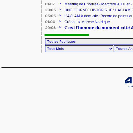
jeunes !
>
01/07
Meeting de Chartres - Mercredi 9 Juillet -
>
20/05
UNE JOURNEE HISTORIQUE : L’ACLAM 
>
05/05
L'ACLAM à domicile : Record de points au
>
01/04
Créneaux Marche Nordique
>
29/03
𝗖’𝗲𝘀𝘁 𝗹’𝗵𝗼𝗺𝗺𝗲 𝗱𝘂 𝗺𝗼𝗺𝗲𝗻𝘁 𝗰𝗼̂𝘁𝗲́