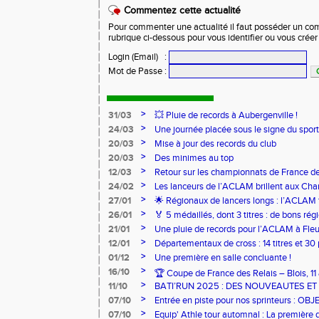
Commentez cette actualité
Pour commenter une actualité il faut posséder un compt
rubrique ci-dessous pour vous identifier ou vous crée
Login (Email)
:
Mot de Passe
:
>
31/03
💥 Pluie de records à Aubergenville !
>
24/03
Une journée placée sous le signe du spo
>
20/03
Mise à jour des records du club
>
20/03
Des minimes au top
>
12/03
Retour sur les championnats de France de
>
24/02
Les lanceurs de l’ACLAM brillent aux Ch
Lancers Longs à Nice
>
27/01
🌟 Régionaux de lancers longs : l’ACLAM f
sur-Loire
>
26/01
🏅 5 médaillés, dont 3 titres : de bons r
pour l’Aclam !
>
21/01
Une pluie de records pour l’ACLAM à Fleu
>
12/01
Départementaux de cross : 14 titres et 3
>
01/12
Une première en salle concluante !
>
16/10
🏆 Coupe de France des Relais – Blois, 1
>
11/10
BATI’RUN 2025 : DES NOUVEAUTES E
>
07/10
Entrée en piste pour nos sprinteurs : O
FRANCE !
>
07/10
Equip' Athle tour automnal : La première 