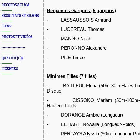
RECORDS ACLAM
Benjamins Garçons (5 garçons)
RÉSULTATS ET BILANS
- LASSAUSSOIS Armand
LIENS
- LUCEREAU Thomas
PHOTOS ET VIDÉOS
- MANGO Noah
- PERONNO Alexandre
-------------------
- PILE Timéo
QUALIFIÉ(E)S
LICENCES
Minimes Filles (7 filles)
- BAILLEUL Elona
(50m-80m Haies-Lon
Disque)
- CISSOKO Mariam (50m-100m-80m
Hauteur-Poids)
- DORANGE Ambre (Longueur)
- EL HARTI Nowaila (Longueur-Poids)
- PERTAYS Allyssia (50m-Longueur-Poid