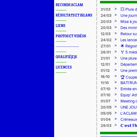
RECORDS ACLAM
>
31/03
💥 Pluie 
>
24/03
Une journ
RÉSULTATS ET BILANS
>
20/03
Mise à jo
LIENS
>
20/03
Des mini
>
12/03
Retour su
PHOTOS ET VIDÉOS
>
24/02
Les lance
Lancers L
>
27/01
🌟 Région
-------------------
sur-Loire
>
26/01
🏅 5 méda
pour l’Ac
QUALIFIÉ(E)S
>
21/01
Une pluie
>
12/01
Départeme
LICENCES
>
01/12
Une premi
>
16/10
🏆 Coupe 
>
11/10
BATI’RU
>
07/10
Entrée en
FRANCE 
>
07/10
Equip' At
jeunes !
>
01/07
Meeting d
>
20/05
UNE JOU
>
05/05
L'ACLAM à
>
01/04
Créneaux
>
29/03
𝗖’𝗲𝘀𝘁 𝗹