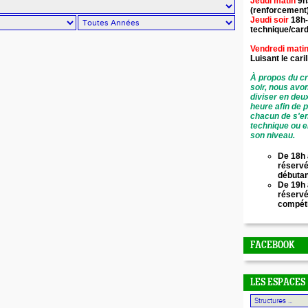
Jeudi matin
9h
(renforcement
Jeudi soir
18h-
technique/card
Vendredi mati
Luisant le
cari
À propos du cr
soir, nous avo
diviser en deu
heure afin de 
chacun de s'en
technique ou e
son niveau.
De 18h 
réservé
débuta
De 19h 
réserv
compét
FACEBOOK
LES ESPACES