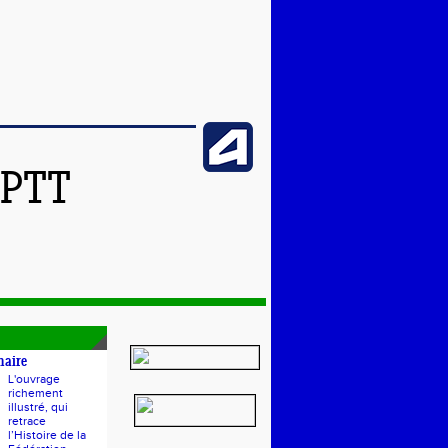
SPTT
naire
L'ouvrage
richement
illustré, qui
retrace
l’Histoire de la