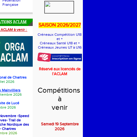
Fédération
Française
ATIONS ACLAM
SAISON 2026/2027
 ACLAM à venir :
Créneaux Compétition U18
et +
Créneaux Santé U18 et +
Créneaux Jeunes U7 à U16
Réservé aux licenciés de
l'ACLAM
onal de Chartres
llet 2026
Compétitions
 Mainvilliers
eptembre 2026
à
oite de Luc
é
venir
bre 2026
1 Novembre -Speed
èves- Trail de
Samedi 19 Septembre
rche Nordique des
- Chartres
2026
embre 2026