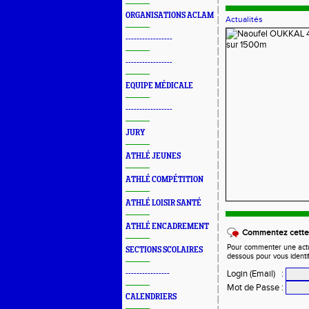
ORGANISATIONS ACLAM
Actualités
-----------------
-----------------
EQUIPE MÉDICALE
-----------------
JURY
ATHLÉ JEUNES
ATHLÉ COMPÉTITION
ATHLÉ LOISIR SANTÉ
ATHLÉ ENCADREMENT
Commentez cette 
Pour commenter une actual
SECTIONS SCOLAIRES
dessous pour vous identi
Login (Email)
:
----------------
Mot de Passe
:
CALENDRIERS