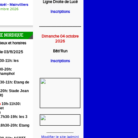
Ligne Droite de Lucé
oël - Mainvilliers
embre 2026
Inscriptions
----------------------------------
E NORDIQUE
Dimanche 04 octobre
2026
ieux et horaires
Bâti'Run
 le 03/11/2025
30-11h: les
Inscriptions
0-20h:
Champhol
30-11h: Etang de
20h: Stade Jean
it)
n
10h-11h30:
let
)
7h30-19h: les 3
18h30-20h: Etang
----------------------
Modifier le site (admin)