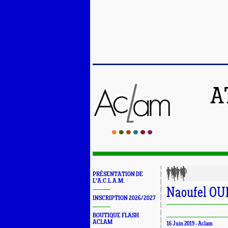
A
PRÉSENTATION DE
L'A.C.L.A.M.
Naoufel OU
INSCRIPTION 2026/2027
BOUTIQUE FLASH
ACLAM
16 Juin 2019 -
Aclam