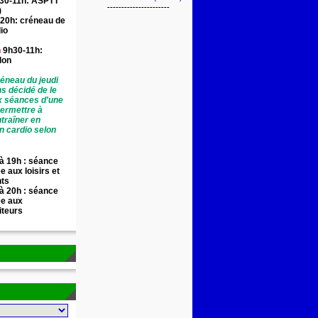
30-11h: ASPTT
----------------------
)
20h: créneau de
io
n
9h30-11h:
llon
éneau du jeudi
ns décidé de le
x séances d'une
permettre à
traîner en
n cardio selon
à 19h : séance
e aux loisirs et
nts
à 20h : séance
ée aux
iteurs