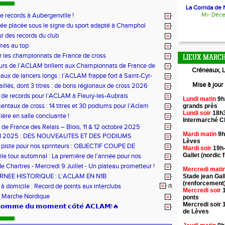
La Corrida de N
Mi- Déc
de records à Aubergenville !
ée placée sous le signe du sport adapté à Champhol
ur des records du club
mes au top
r les championnats de France de cross
LIEUX MARCH
urs de l’ACLAM brillent aux Championnats de France de
Créneaux, L
ongs à Nice
aux de lancers longs : l’ACLAM frappe fort à Saint-Cyr-
Mise à jour
illés, dont 3 titres : de bons régionaux de cross 2026
lam !
 de records pour l’ACLAM à Fleury-les-Aubrais
Lundi matin
9h
ntaux de cross : 14 titres et 30 podiums pour l’Aclam
grands près
Lundi soir
18h3
ère en salle concluante !
Intermarché 
de France des Relais – Blois, 11 & 12 octobre 2025
Mardi matin
9h
N 2025 : DES NOUVEAUTES ET DES PODIUMS
Lèves
 piste pour nos sprinteurs : OBJECTIF COUPE DE
Mardi soir
19h-
!
Gallet (nordic f
hle tour automnal : La première de l'année pour nos
e Chartres - Mercredi 9 Juillet - Un plateau prometteur !
Mercredi mati
RNEE HISTORIQUE : L’ACLAM EN N1B
Stade jean Gal
(renforcement
 domicile : Record de points aux interclubs
(1)
Mercredi soir
1
 Marche Nordique
ponts
Mercredi soir 
’𝗵𝗼𝗺𝗺𝗲 𝗱𝘂 𝗺𝗼𝗺𝗲𝗻𝘁 𝗰𝗼̂𝘁𝗲́ 𝗔𝗖𝗟𝗔𝗠!🔥
de Lèves