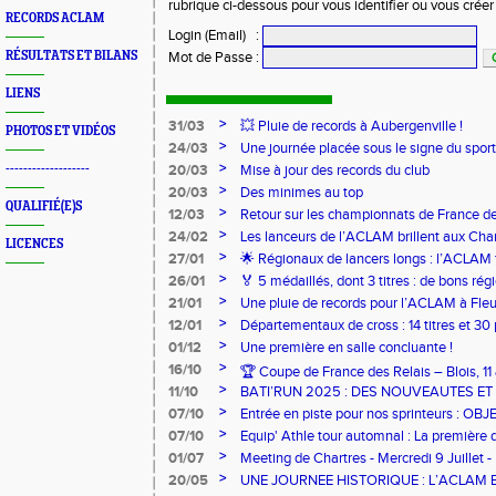
rubrique ci-dessous pour vous identifier ou vous crée
RECORDS ACLAM
Login (Email)
:
RÉSULTATS ET BILANS
Mot de Passe
:
LIENS
>
31/03
💥 Pluie de records à Aubergenville !
PHOTOS ET VIDÉOS
>
24/03
Une journée placée sous le signe du spo
>
-------------------
20/03
Mise à jour des records du club
>
20/03
Des minimes au top
QUALIFIÉ(E)S
>
12/03
Retour sur les championnats de France de
>
24/02
Les lanceurs de l’ACLAM brillent aux Ch
LICENCES
Lancers Longs à Nice
>
27/01
🌟 Régionaux de lancers longs : l’ACLAM f
sur-Loire
>
26/01
🏅 5 médaillés, dont 3 titres : de bons r
pour l’Aclam !
>
21/01
Une pluie de records pour l’ACLAM à Fleu
>
12/01
Départementaux de cross : 14 titres et 3
>
01/12
Une première en salle concluante !
>
16/10
🏆 Coupe de France des Relais – Blois, 1
>
11/10
BATI’RUN 2025 : DES NOUVEAUTES E
>
07/10
Entrée en piste pour nos sprinteurs : O
FRANCE !
>
07/10
Equip' Athle tour automnal : La première 
jeunes !
>
01/07
Meeting de Chartres - Mercredi 9 Juillet -
>
20/05
UNE JOURNEE HISTORIQUE : L’ACLAM 