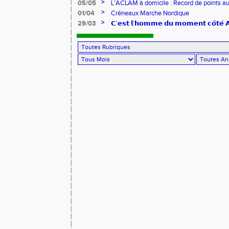
>
05/05
L'ACLAM à domicile : Record de points au
>
01/04
Créneaux Marche Nordique
>
29/03
𝗖’𝗲𝘀𝘁 𝗹’𝗵𝗼𝗺𝗺𝗲 𝗱𝘂 𝗺𝗼𝗺𝗲𝗻𝘁 𝗰𝗼̂𝘁𝗲́