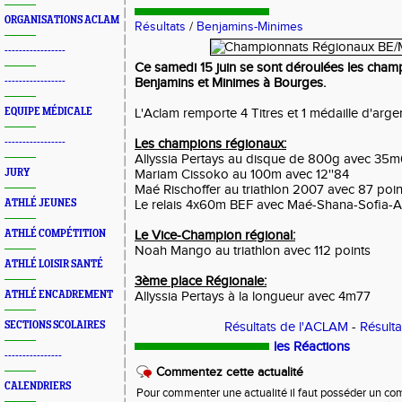
ORGANISATIONS ACLAM
Résultats
/
Benjamins-Minimes
-----------------
Ce samedi 15 juin se sont déroulées les cham
-----------------
Benjamins et Minimes à Bourges.
EQUIPE MÉDICALE
L'Aclam remporte 4 Titres et 1 médaille d'arge
-----------------
Les champions régionaux:
Allyssia Pertays au disque de 800g avec 35
JURY
Mariam Cissoko au 100m avec 12''84
Maé Rischoffer au triathlon 2007 avec 87 poin
ATHLÉ JEUNES
Le relais 4x60m BEF avec Maé-Shana-Sofia-An
ATHLÉ COMPÉTITION
Le Vice-Champion régional:
Noah Mango au triathlon avec 112 points
ATHLÉ LOISIR SANTÉ
3ème place Régionale:
ATHLÉ ENCADREMENT
Allyssia Pertays à la longueur avec 4m77
SECTIONS SCOLAIRES
Résultats de l'ACLAM
-
Résulta
les Réactions
----------------
Commentez cette actualité
CALENDRIERS
Pour commenter une actualité il faut posséder un compt