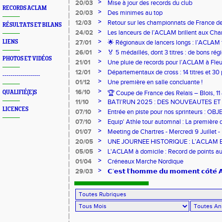
>
20/03
Mise à jour des records du club
RECORDS ACLAM
>
20/03
Des minimes au top
>
12/03
Retour sur les championnats de France de
RÉSULTATS ET BILANS
>
24/02
Les lanceurs de l’ACLAM brillent aux Ch
Lancers Longs à Nice
>
LIENS
27/01
🌟 Régionaux de lancers longs : l’ACLAM f
sur-Loire
>
26/01
🏅 5 médaillés, dont 3 titres : de bons r
PHOTOS ET VIDÉOS
pour l’Aclam !
>
21/01
Une pluie de records pour l’ACLAM à Fleu
>
12/01
Départementaux de cross : 14 titres et 3
-------------------
>
01/12
Une première en salle concluante !
>
16/10
QUALIFIÉ(E)S
🏆 Coupe de France des Relais – Blois, 1
>
11/10
BATI’RUN 2025 : DES NOUVEAUTES E
LICENCES
>
07/10
Entrée en piste pour nos sprinteurs : O
FRANCE !
>
07/10
Equip' Athle tour automnal : La première 
jeunes !
>
01/07
Meeting de Chartres - Mercredi 9 Juillet -
>
20/05
UNE JOURNEE HISTORIQUE : L’ACLAM 
>
05/05
L'ACLAM à domicile : Record de points au
>
01/04
Créneaux Marche Nordique
>
29/03
𝗖’𝗲𝘀𝘁 𝗹’𝗵𝗼𝗺𝗺𝗲 𝗱𝘂 𝗺𝗼𝗺𝗲𝗻𝘁 𝗰𝗼̂𝘁𝗲́