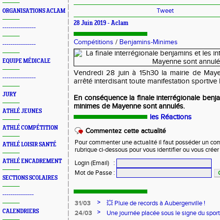
Tweet
ORGANISATIONS ACLAM
28 Juin 2019 -
Aclam
-----------------
Compétitions
/
Benjamins-Minimes
-----------------
EQUIPE MÉDICALE
Vendredi 28 juin à 15h30 la mairie de May
-----------------
arrêté interdisant toute manifestation sportive 
JURY
En conséquence la finale interrégionale benja
minimes de Mayenne sont annulés.
ATHLÉ JEUNES
les Réactions
ATHLÉ COMPÉTITION
Commentez cette actualité
Pour commenter une actualité il faut posséder un compt
ATHLÉ LOISIR SANTÉ
rubrique ci-dessous pour vous identifier ou vous crée
ATHLÉ ENCADREMENT
Login (Email)
:
Mot de Passe
:
SECTIONS SCOLAIRES
----------------
>
31/03
💥 Pluie de records à Aubergenville !
CALENDRIERS
>
24/03
Une journée placée sous le signe du spo