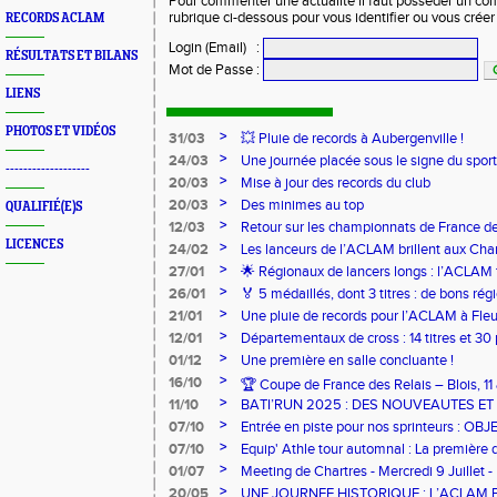
Pour commenter une actualité il faut posséder un compt
rubrique ci-dessous pour vous identifier ou vous crée
RECORDS ACLAM
Login (Email)
:
RÉSULTATS ET BILANS
Mot de Passe
:
LIENS
PHOTOS ET VIDÉOS
>
31/03
💥 Pluie de records à Aubergenville !
>
24/03
Une journée placée sous le signe du spo
-------------------
>
20/03
Mise à jour des records du club
>
20/03
Des minimes au top
QUALIFIÉ(E)S
>
12/03
Retour sur les championnats de France de
LICENCES
>
24/02
Les lanceurs de l’ACLAM brillent aux Ch
Lancers Longs à Nice
>
27/01
🌟 Régionaux de lancers longs : l’ACLAM f
sur-Loire
>
26/01
🏅 5 médaillés, dont 3 titres : de bons r
pour l’Aclam !
>
21/01
Une pluie de records pour l’ACLAM à Fleu
>
12/01
Départementaux de cross : 14 titres et 3
>
01/12
Une première en salle concluante !
>
16/10
🏆 Coupe de France des Relais – Blois, 1
>
11/10
BATI’RUN 2025 : DES NOUVEAUTES E
>
07/10
Entrée en piste pour nos sprinteurs : O
FRANCE !
>
07/10
Equip' Athle tour automnal : La première 
jeunes !
>
01/07
Meeting de Chartres - Mercredi 9 Juillet -
>
20/05
UNE JOURNEE HISTORIQUE : L’ACLAM 