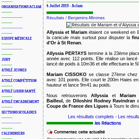
4 Juillet 2019 -
Aclam
ORGANISATIONS ACLAM
-----------------
Résultats
/
Benjamins-Minimes
-----------------
Allyssia et Mariam
étaient ce weekend en 
la canicule mais surtout pour disputer la
fin
EQUIPE MÉDICALE
d'Or à St Renan
.
-----------------
Allyssia PERTAYS
termine à la 23ème plac
année avec 112 points. Elle réalise un lanc
JURY
lancé de poids à 10m36 et elle effectuera le 
ATHLÉ JEUNES
Mariam CISSOKO
se classe 27ème chez 
avec 101 points. Elle court le 200m Haies en
ATHLÉ COMPÉTITION
hauteur et lance 9m41 au poids.
ATHLÉ LOISIR SANTÉ
Nous retrouverons
Allyssia
et
Maria
Bailleul,
de
Diloshini Rodney Ravindran
e
ATHLÉ ENCADREMENT
Coupe de France des Ligues
à Tours le dima
SECTIONS SCOLAIRES
Les résultats complets
-
Les résul
les Réactions
----------------
Commentez cette actualité
CALENDRIERS