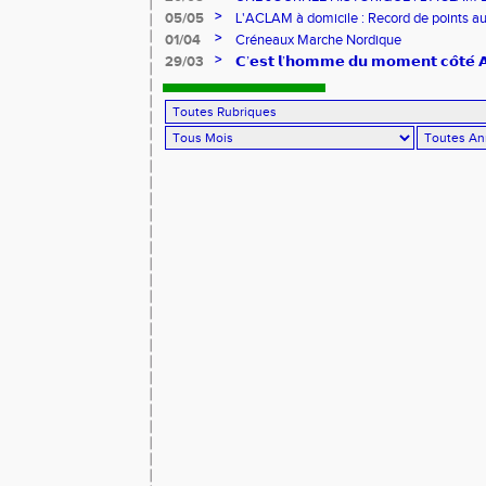
>
05/05
L'ACLAM à domicile : Record de points au
>
01/04
Créneaux Marche Nordique
>
29/03
𝗖’𝗲𝘀𝘁 𝗹’𝗵𝗼𝗺𝗺𝗲 𝗱𝘂 𝗺𝗼𝗺𝗲𝗻𝘁 𝗰𝗼̂𝘁𝗲́