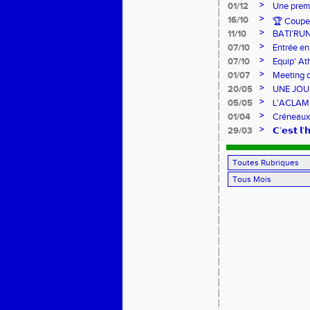
>
01/12
Une premi
>
16/10
🏆 Coupe 
>
11/10
BATI’RU
>
07/10
Entrée en
FRANCE 
>
07/10
Equip' At
jeunes !
>
01/07
Meeting d
>
20/05
UNE JOU
>
05/05
L'ACLAM à
>
01/04
Créneaux
>
29/03
𝗖’𝗲𝘀𝘁 𝗹