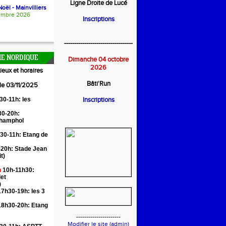
Ligne Droite de Lucé
oël - Mainvilliers
embre 2026
Inscriptions
----------------------------------
E NORDIQUE
Dimanche 04 octobre
2026
ieux et horaires
Bâti'Run
 le 03/11/2025
30-11h: les
Inscriptions
0-20h:
Champhol
30-11h: Etang de
20h: Stade Jean
it)
n
10h-11h30:
let
)
7h30-19h: les 3
18h30-20h: Etang
----------------------
Modifier le site (admin)