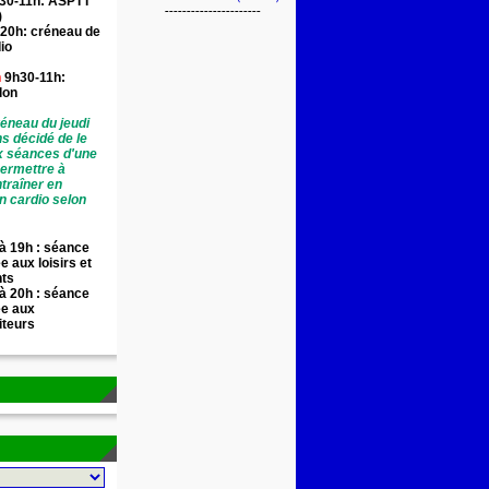
30-11h: ASPTT
----------------------
)
20h: créneau de
io
n
9h30-11h:
llon
éneau du jeudi
ns décidé de le
x séances d'une
permettre à
traîner en
n cardio selon
à 19h : séance
e aux loisirs et
nts
à 20h : séance
ée aux
iteurs