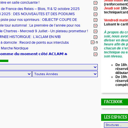
Jeudi matin
9h
ère en salle concluante !
(renforcement
Jeudi soir
18h-
de France des Relais – Blois, 11 & 12 octobre 2025
technique/card
N 2025 : DES NOUVEAUTES ET DES PODIUMS
 piste pour nos sprinteurs : OBJECTIF COUPE DE
Vendredi mati
!
Luisant le
cari
hle tour automnal : La première de l'année pour nos
e Chartres - Mercredi 9 Juillet - Un plateau prometteur !
À propos du cr
soir, nous avo
RNEE HISTORIQUE : L’ACLAM EN N1B
diviser en deu
 domicile : Record de points aux interclubs
(1)
heure afin de 
 Marche Nordique
chacun de s'en
technique ou e
’𝗵𝗼𝗺𝗺𝗲 𝗱𝘂 𝗺𝗼𝗺𝗲𝗻𝘁 𝗰𝗼̂𝘁𝗲́ 𝗔𝗖𝗟𝗔𝗠!🔥
son niveau.
De 18h 
réservé
débuta
De 19h 
réserv
compét
FACEBOOK
LES ESPACES