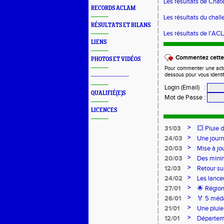
Les résultats de Châ
RECORDS ACLAM
Les résultats du chal
RÉSULTATS ET BILANS
Les résultats de l'A
LIENS
Commentez cette 
PHOTOS ET VIDÉOS
Pour commenter une actual
dessous pour vous identi
-------------------
Login (Email)
:
QUALIFIÉ(E)S
Mot de Passe
:
LICENCES
>
31/03
💥 Pluie 
>
24/03
Une journ
>
20/03
Mise à jo
>
20/03
Des mini
>
12/03
Retour su
>
24/02
Les lance
Lancers L
>
27/01
🌟 Région
sur-Loire
>
26/01
🏅 5 méda
pour l’Ac
>
21/01
Une pluie
>
12/01
Départeme