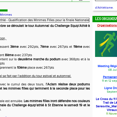
d'Athlétisme.
-Minimes
LES ORGANIS
Organisations
re se déroulait le tour Automnal du Challenge Equip'Athlé à
tion,
lassent
3ème
avec 292pts,
7ème
avec 267pts et
11ème
avec
ent
8ème
avec 237pts
ntent sur la
deuxième marche du podium
avec 368pts et à la
1pts
Meeting Régi
prennent la
10ème
place avec 267pts
08 Jui
 se fait par l'addition du tour estival et automnal.
Pentastars
11 et 12 s
vec le cumul des deux tours,
l'Aclam réalise deux podiums
Ligne Dr
t les minimes filles qui terminent à la seconde place pour les
Septem
Le Cross du 1
onale est annulée.
Les minimes filles iront défendre nos couleurs
Trail de L
ionale du Challenge équip'athlé à St Etienne le samedi 19 et le
Seresville_Ma
.
Vitraux
11 Nov