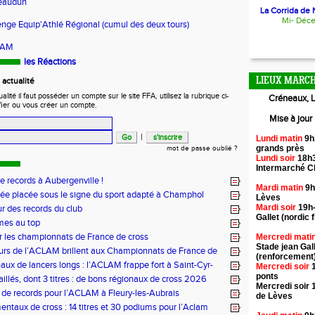
teaudun
La Corrida de N
Mi- Déc
lenge Equip'Athlé Régional (cumul des deux tours)
CLAM
les Réactions
actualité
LIEUX MARCH
ité il faut posséder un compte sur le site FFA, utilisez la rubrique ci-
Créneaux, L
fier ou vous créer un compte.
Mise à jour
|
Lundi matin
9h
grands près
mot de passe oublié ?
Lundi soir
18h3
Intermarché 
de records à Aubergenville !
Mardi matin
9h
ée placée sous le signe du sport adapté à Champhol
Lèves
Mardi soir
19h-
ur des records du club
Gallet (nordic f
mes au top
r les championnats de France de cross
Mercredi mati
Stade jean Gal
urs de l’ACLAM brillent aux Championnats de France de
(renforcement
ongs à Nice
aux de lancers longs : l’ACLAM frappe fort à Saint-Cyr-
Mercredi soir
1
ponts
illés, dont 3 titres : de bons régionaux de cross 2026
Mercredi soir 
lam !
 de records pour l’ACLAM à Fleury-les-Aubrais
de Lèves
ntaux de cross : 14 titres et 30 podiums pour l’Aclam