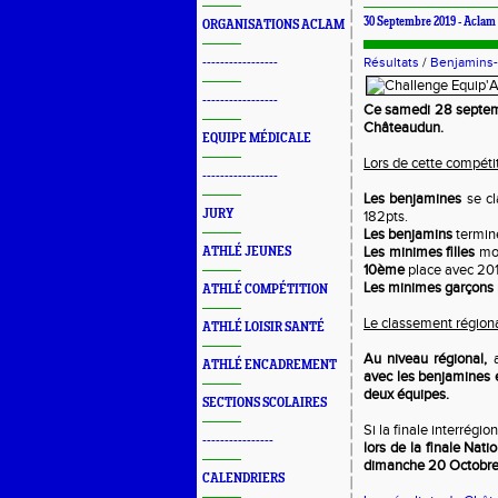
30 Septembre 2019 -
Aclam
ORGANISATIONS ACLAM
Résultats
/
Benjamins
-----------------
-----------------
Ce samedi 28 septemb
Châteaudun.
EQUIPE MÉDICALE
Lors de cette compéti
-----------------
Les benjamines
se c
JURY
182pts.
Les benjamins
termin
Les minimes filles
mo
ATHLÉ JEUNES
10ème
place avec 20
Les minimes garçons
ATHLÉ COMPÉTITION
Le classement régional
ATHLÉ LOISIR SANTÉ
Au niveau régional,
a
ATHLÉ ENCADREMENT
avec les benjamines e
deux équipes.
SECTIONS SCOLAIRES
Si la finale interrégi
----------------
lors de la finale Nat
dimanche 20 Octobre
CALENDRIERS