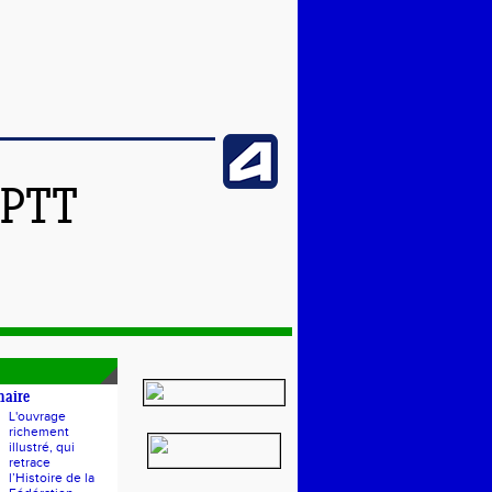
SPTT
naire
L'ouvrage
richement
illustré, qui
retrace
l’Histoire de la