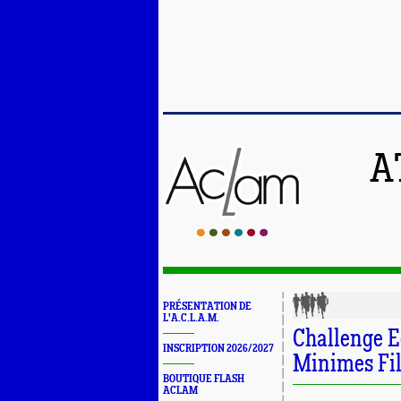
A
PRÉSENTATION DE
L'A.C.L.A.M.
Challenge Eq
INSCRIPTION 2026/2027
Minimes Fill
BOUTIQUE FLASH
ACLAM