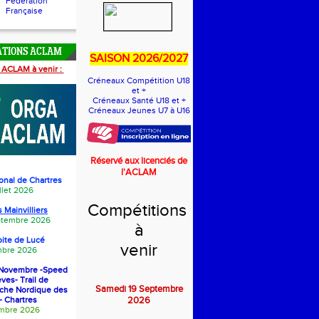
Fédération
Française
ATIONS ACLAM
SAISON 2026/2027
 ACLAM à venir :
Créneaux Compétition U18
et +
Créneaux Santé U18 et +
Créneaux Jeunes U7 à U16
Réservé aux licenciés de
l'ACLAM
onal de Chartres
llet 2026
Compétitions
 Mainvilliers
eptembre 2026
à
oite de Luc
é
venir
bre 2026
1 Novembre -Speed
èves- Trail de
Samedi 19 Septembre
rche Nordique des
- Chartres
2026
embre 2026