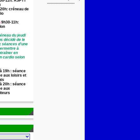
30-11h: ASPTT
----------------------
)
20h: créneau de
io
n
9h30-11h:
llon
éneau du jeudi
ns décidé de le
x séances d'une
permettre à
traîner en
n cardio selon
à 19h : séance
e aux loisirs et
nts
à 20h : séance
ée aux
iteurs