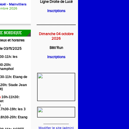
Ligne Droite de Lucé
oël - Mainvilliers
embre 2026
Inscriptions
----------------------------------
E NORDIQUE
Dimanche 04 octobre
2026
ieux et horaires
Bâti'Run
 le 03/11/2025
30-11h: les
Inscriptions
0-20h:
Champhol
30-11h: Etang de
20h: Stade Jean
it)
n
10h-11h30:
let
)
7h30-19h: les 3
18h30-20h: Etang
----------------------
Modifier le site (admin)