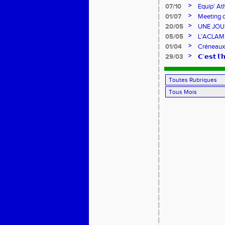
FRANCE 
>
07/10
Equip' At
jeunes !
>
01/07
Meeting d
>
20/05
UNE JOU
>
05/05
L'ACLAM à
>
01/04
Créneaux
>
29/03
𝗖’𝗲𝘀𝘁 𝗹