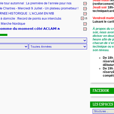
Jeudi matin
9h
!
hle tour automnal : La première de l'année pour nos
(renforcement
Jeudi soir
18h-
e Chartres - Mercredi 9 Juillet - Un plateau prometteur !
technique/card
RNEE HISTORIQUE : L’ACLAM EN N1B
Vendredi mati
 domicile : Record de points aux interclubs
(1)
Luisant le
cari
 Marche Nordique
’𝗵𝗼𝗺𝗺𝗲 𝗱𝘂 𝗺𝗼𝗺𝗲𝗻𝘁 𝗰𝗼̂𝘁𝗲́ 𝗔𝗖𝗟𝗔𝗠!🔥
À propos du cr
soir, nous avo
diviser en deu
heure afin de 
chacun de s'en
technique ou e
son niveau.
De 18h 
réservé
débuta
De 19h 
réserv
compét
FACEBOOK
LES ESPACES