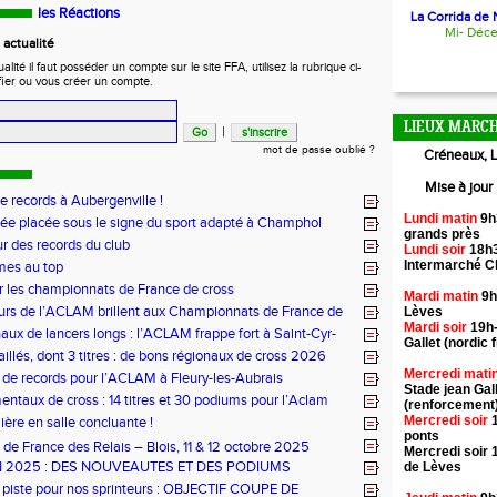
les Réactions
La Corrida de N
Mi- Déc
actualité
ité il faut posséder un compte sur le site FFA, utilisez la rubrique ci-
fier ou vous créer un compte.
LIEUX MARCH
|
mot de passe oublié ?
Créneaux, L
Mise à jour
de records à Aubergenville !
Lundi matin
9h
ée placée sous le signe du sport adapté à Champhol
grands près
ur des records du club
Lundi soir
18h3
Intermarché 
mes au top
r les championnats de France de cross
Mardi matin
9h
urs de l’ACLAM brillent aux Championnats de France de
Lèves
Mardi soir
19h-
ongs à Nice
aux de lancers longs : l’ACLAM frappe fort à Saint-Cyr-
Gallet (nordic f
illés, dont 3 titres : de bons régionaux de cross 2026
lam !
Mercredi mati
 de records pour l’ACLAM à Fleury-les-Aubrais
Stade jean Gal
ntaux de cross : 14 titres et 30 podiums pour l’Aclam
(renforcement
Mercredi soir
1
ère en salle concluante !
ponts
de France des Relais – Blois, 11 & 12 octobre 2025
Mercredi soir 
N 2025 : DES NOUVEAUTES ET DES PODIUMS
de Lèves
 piste pour nos sprinteurs : OBJECTIF COUPE DE