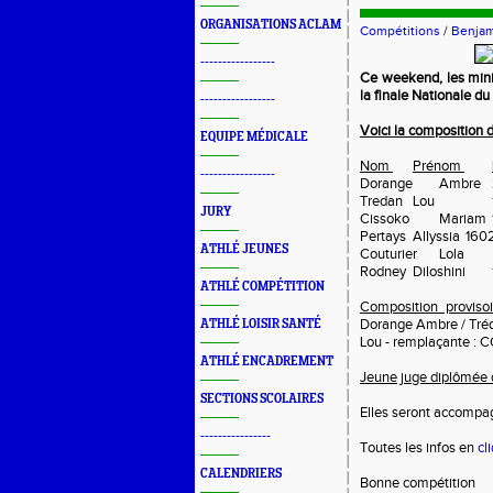
ORGANISATIONS ACLAM
Compétitions
/
Benjam
-----------------
Ce weekend, les mini
la finale Nationale d
-----------------
Voici la composition d
EQUIPE MÉDICALE
Nom
Prénom
-----------------
Dorange
Ambre
Tredan
Lou
JURY
Cissoko
Mariam
Pertays
Allyssia
160
ATHLÉ JEUNES
Couturier
Lola
Rodney
Diloshini
ATHLÉ COMPÉTITION
Composition proviso
Dorange Ambre / Tré
ATHLÉ LOISIR SANTÉ
Lou - remplaçante : 
ATHLÉ ENCADREMENT
Jeune juge diplômée d
SECTIONS SCOLAIRES
Elles seront accomp
----------------
Toutes les infos en
cl
CALENDRIERS
Bonne compétition