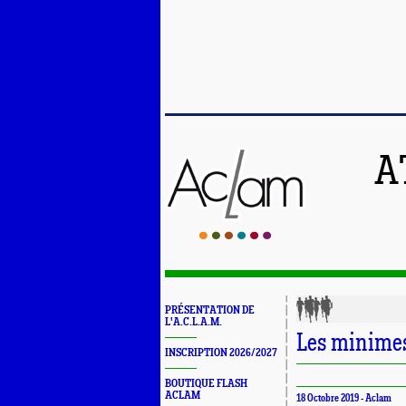
A
PRÉSENTATION DE
L'A.C.L.A.M.
Les minimes
INSCRIPTION 2026/2027
BOUTIQUE FLASH
ACLAM
18 Octobre 2019 -
Aclam