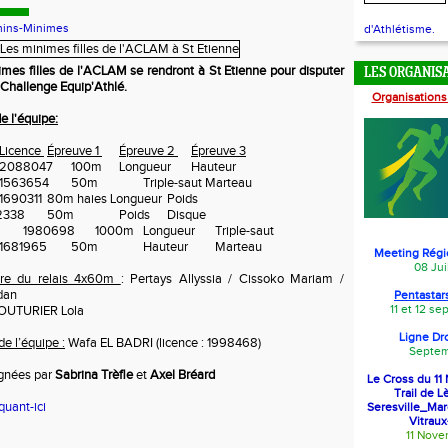
ins-Minimes
d'Athlétisme.
mes filles de l'ACLAM se rendront à St Etienne pour disputer
LES ORGANIS
u Challenge Equip'Athlé.
Organisations
e l'équipe:
Licence
Épreuve 1
Épreuve 2
Épreuve 3
2088047
100m
Longueur
Hauteur
1563654
50m
Triple-saut Marteau
1690311
80m haies Longueur
Poids
2338
50m
Poids
Disque
1980698
1000m
Longueur
Triple-saut
1681965
50m
Hauteur
Marteau
Meeting Régi
08 Jui
ire du relais 4x60m
: Pertays Allyssia / Cissoko Mariam /
dan
Pentastars
11 et 12 s
COUTURIER Lola
Ligne Dr
e l’équipe :
Wafa EL BADRI (licence : 1998468)
Septem
agnées par
Sabrina Trèfle
et
Axel Bréard
Le Cross du 1
Trail de L
iquant-ici
Seresville_Ma
Vitraux
11 Nov