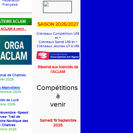
Fédération
Française
ATIONS ACLAM
SAISON 2026/2027
 ACLAM à venir :
Créneaux Compétition U18
et +
Créneaux Santé U18 et +
Créneaux Jeunes U7 à U16
Réservé aux licenciés de
l'ACLAM
onal de Chartres
llet 2026
Compétitions
 Mainvilliers
eptembre 2026
à
oite de Luc
é
venir
bre 2026
1 Novembre -Speed
èves- Trail de
Samedi 19 Septembre
rche Nordique des
- Chartres
2026
embre 2026