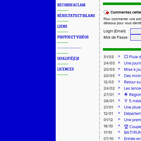
RECORDS ACLAM
Commentez cette 
RÉSULTATS ET BILANS
Pour commenter une actual
dessous pour vous identi
LIENS
Login (Email)
:
Mot de Passe
:
PHOTOS ET VIDÉOS
-------------------
>
31/03
💥 Pluie 
QUALIFIÉ(E)S
>
24/03
Une journ
>
20/03
Mise à jo
LICENCES
>
20/03
Des mini
>
12/03
Retour su
>
24/02
Les lance
Lancers L
>
27/01
🌟 Région
sur-Loire
>
26/01
🏅 5 méda
pour l’Ac
>
21/01
Une pluie
>
12/01
Départeme
>
01/12
Une premi
>
16/10
🏆 Coupe 
>
11/10
BATI’RU
>
07/10
Entrée en