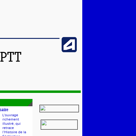
SPTT
naire
L'ouvrage
richement
illustré, qui
retrace
l’Histoire de la