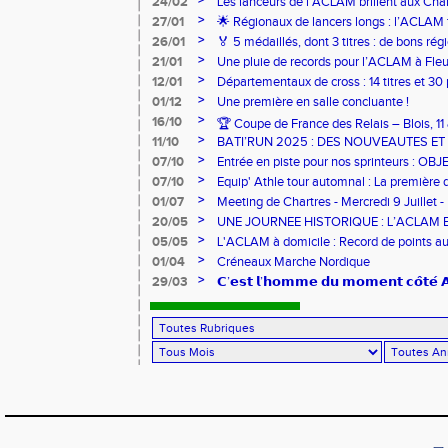
>
24/02
Les lanceurs de l’ACLAM brillent aux Ch
Lancers Longs à Nice
>
27/01
🌟 Régionaux de lancers longs : l’ACLAM f
sur-Loire
>
26/01
🏅 5 médaillés, dont 3 titres : de bons r
pour l’Aclam !
>
21/01
Une pluie de records pour l’ACLAM à Fleu
>
12/01
Départementaux de cross : 14 titres et 3
>
01/12
Une première en salle concluante !
>
16/10
🏆 Coupe de France des Relais – Blois, 1
>
11/10
BATI’RUN 2025 : DES NOUVEAUTES E
>
07/10
Entrée en piste pour nos sprinteurs : O
FRANCE !
>
07/10
Equip' Athle tour automnal : La première 
jeunes !
>
01/07
Meeting de Chartres - Mercredi 9 Juillet -
>
20/05
UNE JOURNEE HISTORIQUE : L’ACLAM 
>
05/05
L'ACLAM à domicile : Record de points au
>
01/04
Créneaux Marche Nordique
>
29/03
𝗖’𝗲𝘀𝘁 𝗹’𝗵𝗼𝗺𝗺𝗲 𝗱𝘂 𝗺𝗼𝗺𝗲𝗻𝘁 𝗰𝗼̂𝘁𝗲́