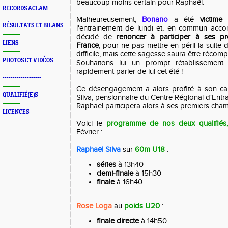
beaucoup moins certain pour Raphaël.
RECORDS ACLAM
Malheureusement,
Bonano
a été
victime
RÉSULTATS ET BILANS
l'entrainement de lundi et, en commun acco
décidé de
renoncer à participer à ses p
LIENS
France
, pour ne pas mettre en péril la suite 
difficile, mais cette sagesse saura être récomp
PHOTOS ET VIDÉOS
Souhaitons lui un prompt rétablissement
rapidement parler de lui cet été !
-------------------
Ce désengagement a alors profité à son c
QUALIFIÉ(E)S
Silva, pensionnaire du Centre Régional d'Entr
Raphäel participera alors à ses premiers cha
LICENCES
Voici le
programme de nos deux qualifiés,
Février :
Raphaël Silva
sur
60m U18
:
séries
à 13h40
demi-finale
à 15h30
finale
à 16h40
Rose Loga
au
poids U20
:
finale directe
à 14h50