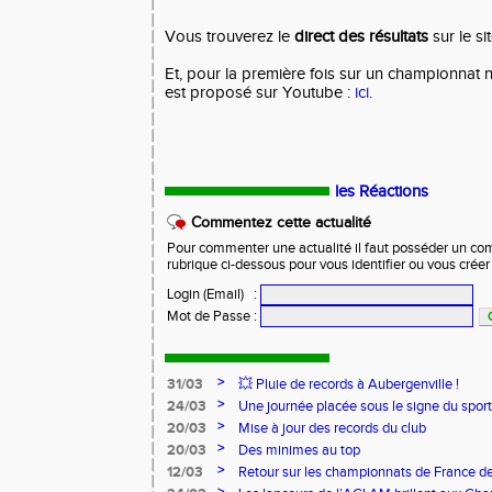
Vous trouverez le
direct des résultats
sur le si
Et, pour la première fois sur un championnat n
est proposé sur Youtube :
ici
.
les Réactions
Commentez cette actualité
Pour commenter une actualité il faut posséder un compt
rubrique ci-dessous pour vous identifier ou vous crée
Login (Email)
:
Mot de Passe
:
>
31/03
💥 Pluie de records à Aubergenville !
>
24/03
Une journée placée sous le signe du spo
>
20/03
Mise à jour des records du club
>
20/03
Des minimes au top
>
12/03
Retour sur les championnats de France de