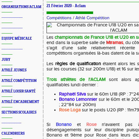
21 Février 2020 -
Aclam
ORGANISATIONS ACLAM
-----------------
Compétitions
/
Athlé Compétition
-----------------
Les
championnats de France U18 et U20 en sa
EQUIPE MÉDICALE
end dans la superbe salle de
Miramas
, du cô
s'agit d'une salle relativement récente
-----------------
compétitions organisées là-bas datent de la s
JURY
Les
règles de qualification
étaient alors les 
sur les courses (32 sur 200m U18) et 16 sur le
ATHLÉ JEUNES
Trois athlètes de l'ACLAM
sont alors ap
ATHLÉ COMPÉTITION
qualifiables lundi dernier :
ATHLÉ LOISIR SANTÉ
Raphaël Silva
sur le 60m U18 (RP : 7''24
Bonano Lemonnier
sur le 60m et le 200
ATHLÉ ENCADREMENT
; 22''84 sur 200m)
Rose Loga
sur le poids U20 (RP : 11m79
SECTIONS SCOLAIRES
----------------
Si
Bonano
et
Rose
n'avaient pas à 
désengagements sur leur discipline puisqu
CALENDRIERS
Bonano et 9ème pour Rose dans leurs dicipl