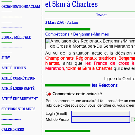
et 5km à Chartres
ORGANISATIONS ACLAM
Tweet
-----------------
3 Mars 2020 -
Aclam
-----------------
Compétitions
/
Benjamins-Minimes
EQUIPE MÉDICALE
-----------------
Au vu de la situation actuelle, la décision
Championnats Régionaux triathlons Benjam
JURY
Nantes,
ainsi que
les France de cross 
Marathon,
10km et 5km à Chartres
qui devaien
ATHLÉ JEUNES
Ligue du Centre
ATHLÉ COMPÉTITION
les Réactions
ATHLÉ LOISIR SANTÉ
Commentez cette actualité
ATHLÉ ENCADREMENT
Pour commenter une actualité il faut posséder un compt
rubrique ci-dessous pour vous identifier ou vous crée
SECTIONS SCOLAIRES
Login (Email)
:
Mot de Passe
:
----------------
CALENDRIERS