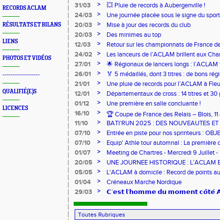
>
31/03
💥 Pluie de records à Aubergenville !
RECORDS ACLAM
>
24/03
Une journée placée sous le signe du spo
>
20/03
Mise à jour des records du club
RÉSULTATS ET BILANS
>
20/03
Des minimes au top
LIENS
>
12/03
Retour sur les championnats de France de
>
24/02
Les lanceurs de l’ACLAM brillent aux Ch
PHOTOS ET VIDÉOS
Lancers Longs à Nice
>
27/01
🌟 Régionaux de lancers longs : l’ACLAM f
sur-Loire
>
26/01
🏅 5 médaillés, dont 3 titres : de bons r
-------------------
pour l’Aclam !
>
21/01
Une pluie de records pour l’ACLAM à Fleu
QUALIFIÉ(E)S
>
12/01
Départementaux de cross : 14 titres et 3
>
01/12
Une première en salle concluante !
LICENCES
>
16/10
🏆 Coupe de France des Relais – Blois, 1
>
11/10
BATI’RUN 2025 : DES NOUVEAUTES E
>
07/10
Entrée en piste pour nos sprinteurs : O
FRANCE !
>
07/10
Equip' Athle tour automnal : La première 
jeunes !
>
01/07
Meeting de Chartres - Mercredi 9 Juillet -
>
20/05
UNE JOURNEE HISTORIQUE : L’ACLAM 
>
05/05
L'ACLAM à domicile : Record de points au
>
01/04
Créneaux Marche Nordique
>
29/03
𝗖’𝗲𝘀𝘁 𝗹’𝗵𝗼𝗺𝗺𝗲 𝗱𝘂 𝗺𝗼𝗺𝗲𝗻𝘁 𝗰𝗼̂𝘁𝗲́