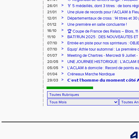
sur-Loire
>
26/01
🏅 5 médaillés, dont 3 titres : de bons r
pour l’Aclam !
>
21/01
Une pluie de records pour l’ACLAM à Fleu
>
12/01
Départementaux de cross : 14 titres et 3
>
01/12
Une première en salle concluante !
>
16/10
🏆 Coupe de France des Relais – Blois, 1
>
11/10
BATI’RUN 2025 : DES NOUVEAUTES E
>
07/10
Entrée en piste pour nos sprinteurs : O
FRANCE !
>
07/10
Equip' Athle tour automnal : La première 
jeunes !
>
01/07
Meeting de Chartres - Mercredi 9 Juillet -
>
20/05
UNE JOURNEE HISTORIQUE : L’ACLAM 
>
05/05
L'ACLAM à domicile : Record de points au
>
01/04
Créneaux Marche Nordique
>
29/03
𝗖’𝗲𝘀𝘁 𝗹’𝗵𝗼𝗺𝗺𝗲 𝗱𝘂 𝗺𝗼𝗺𝗲𝗻𝘁 𝗰𝗼̂𝘁𝗲́