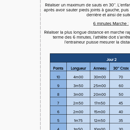
Réaliser un maximum de sauts en 30’’. L’enfan
après avoir sauter pieds joints à gauche, puis 
derrière et ainsi de sui
6 minutes Marche :
Réaliser la plus longue distance en marche r
terme des 6 minutes, l’athlète doit s’arrê
l’entraineur puisse mesurer la dist
Jour 2
Points
Longueur
Anneau
30'' Croix
10
4m00
30m00
70
9
3m50
25m00
60
8
3m00
20m00
50
7
2m50
17m50
45
6
2m00
15m00
40
5
1m75
12m50
35
4
1m50
10m00
30