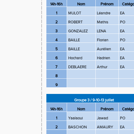
14h-16h
Nom
Prénom
Catégo
1
MULOT
Léandre
EA
2
ROBERT
Mathis
PO
3
GONZALEZ
LENA
EA
4
BAILLE
Florian
PO
5
BAILLE
Aurélien
EA
6
Hochard
Hadrien
EA
7
DEBLAERE
Arthur
EA
8
9
Groupe 3 / 9-10-13 juillet
14h-16h
Nom
Prénom
Catégo
1
Yaalaoui
Jawad
PO
2
BASCHON
AMAURY
EA