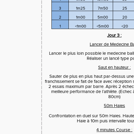
3
1m25
7m50
25
2
1m00
5m00
20
1
<1m00
<5m00
<20
Jour 3 :
Lancer de Medecine Bal
Lancer le plus loin possible le medecine bal
Réaliser un lancé type p
Saut en hauteur :
Sauter de plus en plus haut par-dessus une 
franchissement se fait de face avec réception 
2 essais maximum par barre. Après 2 échecs
meilleure performance de l’athlète. (Eche
80cm)
50m Haies
Confrontation en duel sur 50m Haies. Haut
Haie à 10m puis intervalle tou
4 minutes Course :