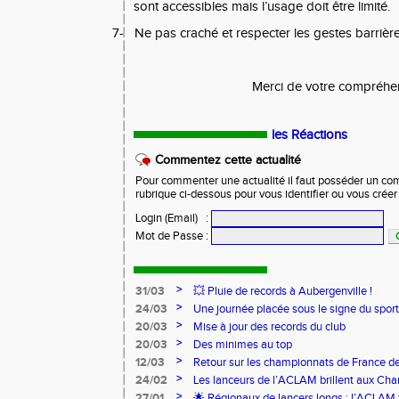
sont accessibles mais l’usage doit être limité.
7-
Ne pas craché et respecter les gestes barrièr
Merci de votre compréhe
les Réactions
Commentez cette actualité
Pour commenter une actualité il faut posséder un compt
rubrique ci-dessous pour vous identifier ou vous crée
Login (Email)
:
Mot de Passe
:
>
31/03
💥 Pluie de records à Aubergenville !
>
24/03
Une journée placée sous le signe du spo
>
20/03
Mise à jour des records du club
>
20/03
Des minimes au top
>
12/03
Retour sur les championnats de France de
>
24/02
Les lanceurs de l’ACLAM brillent aux Ch
Lancers Longs à Nice
>
27/01
🌟 Régionaux de lancers longs : l’ACLAM f