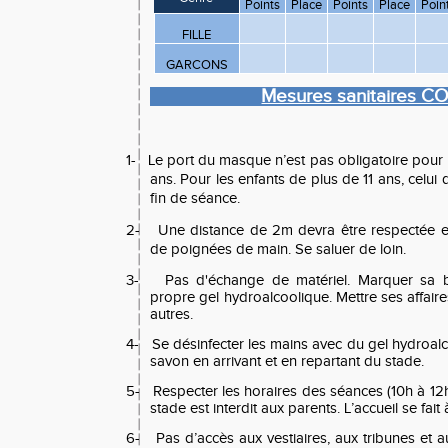
Points
Place
Points
Place
Poin
FILLE
GARCONS
Mesures sanitaires C
1-
Le port du masque n’est pas obligatoire pour 
ans. Pour les enfants de plus de 11 ans, celui 
fin de séance.
2-
Une distance de 2m devra être respectée e
de poignées de main. Se saluer de loin.
3-
Pas d'échange de matériel. Marquer sa bo
propre gel hydroalcoolique. Mettre ses affaire
autres.
4-
Se désinfecter les mains avec du gel hydroalc
savon en arrivant et en repartant du stade.
5-
Respecter les horaires des séances (10h à 12h
stade est interdit aux parents. L’accueil se fait 
6-
Pas d’accès aux vestiaires, aux tribunes et a