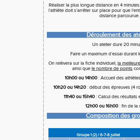
Réaliser la plus longue distance en 4 minutes
l’athlète doit s’arrêter sur place pour que l’e
distance parcourue.
Déroulement des ate
Un atelier dure 20 minu
Faire un maximum d’essai durant l
On relèvera sur la fiche individuel,
la meilleu
ainsi que
le nombre de points
cor
10h00 ou 14h00
: Accueil des athlète
10h20
ou 14h20
: début des épreuves (4 r
11h40
ou 15h40
: Calcul des résultats
12h00 ou 16h00
: fin de la
Composition des gr
Groupe 1 (2) / 6-7-8 juillet