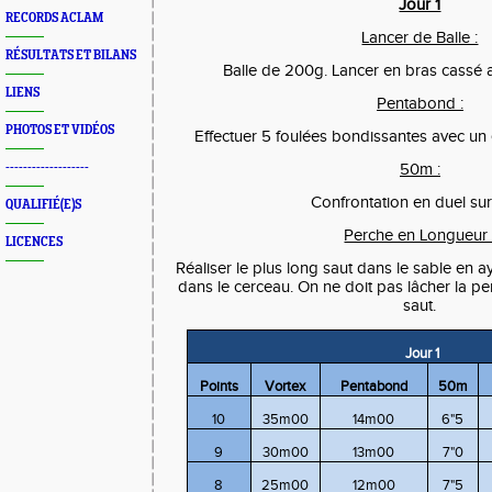
Jour 1
RECORDS ACLAM
Lancer de Balle :
RÉSULTATS ET BILANS
Balle de 200g. Lancer en bras cassé 
LIENS
Pentabond :
PHOTOS ET VIDÉOS
Effectuer 5 foulées bondissantes avec un
-------------------
50m :
Confrontation en duel su
QUALIFIÉ(E)S
Perche en Longueur 
LICENCES
Réaliser le plus long saut dans le sable en a
dans le cerceau. On ne doit pas lâcher la per
saut.
Jour 1
Points
Vortex
Pentabond
50m
10
35m00
14m00
6"5
9
30m00
13m00
7"0
8
25m00
12m00
7"5