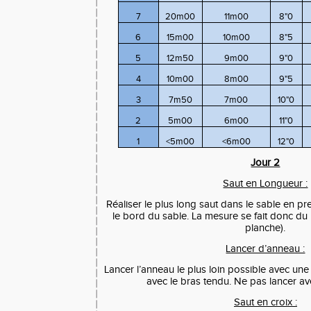
7
20m00
11m00
8"0
6
15m00
10m00
8"5
5
12m50
9m00
9"0
4
10m00
8m00
9"5
3
7m50
7m00
10"0
2
5m00
6m00
11"0
1
<5m00
<6m00
12"0
Jour 2
Saut en Longueur :
Réaliser le plus long saut dans le sable en p
le bord du sable. La mesure se fait donc du 
planche).
Lancer d’anneau :
Lancer l’anneau le plus loin possible avec une
avec le bras tendu. Ne pas lancer av
Saut en croix :