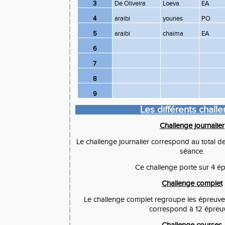
3
De Oliveira
Loeva
EA
4
araibi
younes
PO
5
araibi
chaima
EA
6
7
8
9
Les différents chall
Challenge journalier
Le challenge journalier correspond au total d
séance.
Ce challenge porte sur 4 é
Challenge complet
Le challenge complet regroupe les épreuve
correspond à 12 épreu