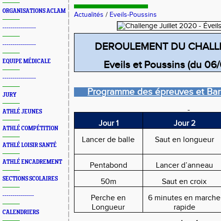
ORGANISATIONS ACLAM
Actualités
/
Eveils-Poussins
-----------------
DEROULEMENT DU CHALL
-----------------
EQUIPE MÉDICALE
Eveils et Poussins (du 06/
-----------------
Programme des épreuves et Bar
JURY
ATHLÉ JEUNES
Jour 1
Jour 2
ATHLÉ COMPÉTITION
Lancer de balle
Saut en longueur
ATHLÉ LOISIR SANTÉ
ATHLÉ ENCADREMENT
Pentabond
Lancer d’anneau
SECTIONS SCOLAIRES
50m
Saut en croix
----------------
Perche en
6 minutes en marche
Longueur
rapide
CALENDRIERS