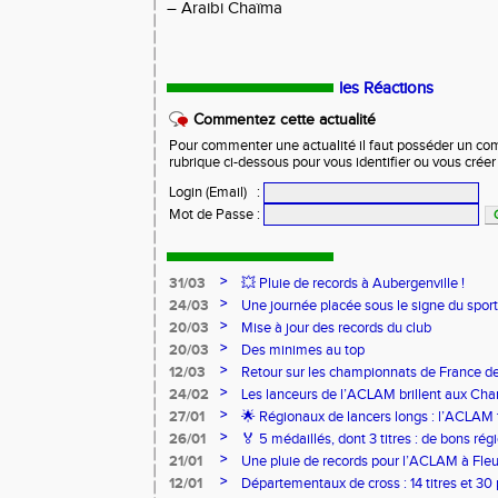
– Araibi Chaïma
les Réactions
Commentez cette actualité
Pour commenter une actualité il faut posséder un compt
rubrique ci-dessous pour vous identifier ou vous crée
Login (Email)
:
Mot de Passe
:
>
31/03
💥 Pluie de records à Aubergenville !
>
24/03
Une journée placée sous le signe du spo
>
20/03
Mise à jour des records du club
>
20/03
Des minimes au top
>
12/03
Retour sur les championnats de France de
>
24/02
Les lanceurs de l’ACLAM brillent aux Ch
Lancers Longs à Nice
>
27/01
🌟 Régionaux de lancers longs : l’ACLAM f
sur-Loire
>
26/01
🏅 5 médaillés, dont 3 titres : de bons r
pour l’Aclam !
>
21/01
Une pluie de records pour l’ACLAM à Fleu
>
12/01
Départementaux de cross : 14 titres et 3