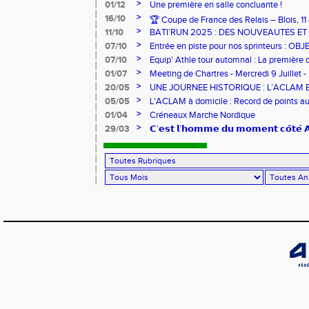
>
01/12
Une première en salle concluante !
>
16/10
🏆 Coupe de France des Relais – Blois, 1
>
11/10
BATI’RUN 2025 : DES NOUVEAUTES E
>
07/10
Entrée en piste pour nos sprinteurs : O
FRANCE !
>
07/10
Equip' Athle tour automnal : La première 
jeunes !
>
01/07
Meeting de Chartres - Mercredi 9 Juillet -
>
20/05
UNE JOURNEE HISTORIQUE : L’ACLAM 
>
05/05
L'ACLAM à domicile : Record de points au
>
01/04
Créneaux Marche Nordique
>
29/03
𝗖’𝗲𝘀𝘁 𝗹’𝗵𝗼𝗺𝗺𝗲 𝗱𝘂 𝗺𝗼𝗺𝗲𝗻𝘁 𝗰𝗼̂𝘁𝗲́