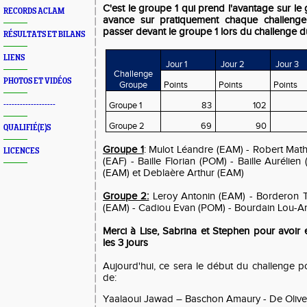
C'est le groupe 1 qui prend l'avantage sur l
RECORDS ACLAM
avance sur pratiquement chaque challenge
passer devant le groupe 1 lors du challenge du
RÉSULTATS ET BILANS
LIENS
Jour 1
Jour 2
Jour 3
Challenge
PHOTOS ET VIDÉOS
Groupe
Points
Points
Points
-------------------
Groupe 1
83
102
Groupe 2
69
90
QUALIFIÉ(E)S
Groupe 1
: Mulot Léandre (EAM) - Robert Mat
LICENCES
(EAF) - Baille Florian (POM) - Baille Auréli
(EAM) et Deblaère Arthur (EAM)
Groupe 2:
Leroy Antonin (EAM) - Borderon 
(EAM) - Cadiou Evan (POM) - Bourdain Lou-A
Merci à Lise, Sabrina et Stephen pour avoir 
les 3 jours
Aujourd'hui, ce sera le début du challenge p
de:
Yaalaoui Jawad – Baschon Amaury - De Olive