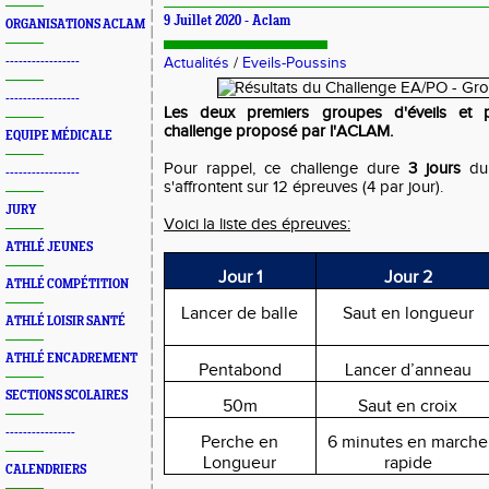
9 Juillet 2020 -
Aclam
ORGANISATIONS ACLAM
-----------------
Actualités
/
Eveils-Poussins
-----------------
Les deux premiers groupes d'éveils et p
challenge proposé par l'ACLAM.
EQUIPE MÉDICALE
Pour rappel, ce challenge dure
3 jours
dur
-----------------
s'affrontent sur 12 épreuves (4 par jour).
JURY
Voici la liste des épreuves:
ATHLÉ JEUNES
Jour 1
Jour 2
ATHLÉ COMPÉTITION
Lancer de balle
Saut en longueur
ATHLÉ LOISIR SANTÉ
ATHLÉ ENCADREMENT
Pentabond
Lancer d’anneau
SECTIONS SCOLAIRES
50m
Saut en croix
----------------
Perche en
6 minutes en marche
Longueur
rapide
CALENDRIERS