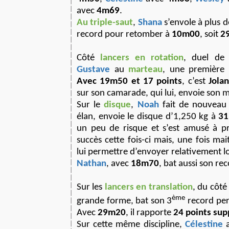
avec
4m69
.
Au triple-saut
,
Shana
s’envole à plus 
record pour retomber à
10m00
, soit
29
Côté
lancers en rotation
, duel de
Gustave
au
marteau
, une première 
Avec 19m50 et 17 points
, c’est
Jola
sur son camarade, qui lui, envoie son
Sur le
disque
,
Noah
fait de nouveau 
élan, envoie le disque d’1,250 kg à
3
un peu de risque et s’est amusé à pr
succès cette fois-ci mais, une fois mait
lui permettre d’envoyer relativement lo
Nathan
, avec
18m70
, bat aussi son re
Sur les
lancers en translation
, du côt
ème
grande forme, bat son 3
record per
Avec
29m20
, il rapporte
24 points su
Sur cette même discipline,
Célestine