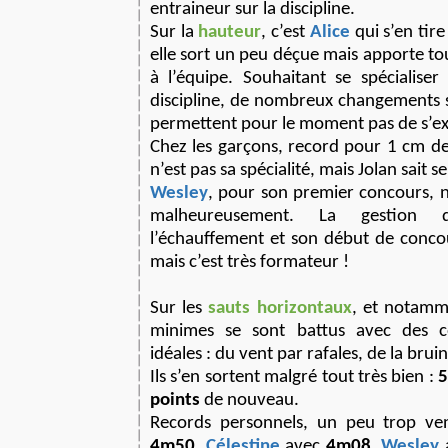
entraineur sur la discipline.
Sur la
hauteur
, c’est
Alice
qui s’en tir
elle sort un peu déçue mais apporte 
à l’équipe. Souhaitant se spécialiser
discipline, de nombreux changements s
permettent pour le moment pas de s’e
Chez les garçons, record pour 1 cm d
n’est pas sa spécialité, mais Jolan sait s
Wesley
, pour son premier concours, 
malheureusement. La gestion d
l’échauffement et son début de conco
mais c’est très formateur !
Sur les
sauts horizontaux
, et notam
minimes se sont battus avec des co
idéales : du vent par rafales, de la brui
Ils s’en sortent malgré tout très bien :
points
de nouveau.
Records personnels, un peu trop ve
4m50
,
Célestine
avec
4m08
,
Wesley