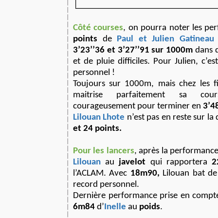
Côté courses
, on pourra noter les p
points
de
Paul et Julien Gatineau
3’23’’36 et 3’27’’91
sur 1000m
dans d
et de pluie difficiles. Pour Julien, c’es
personnel !
Toujours sur 1000m, mais chez les fi
maitrise parfaitement sa cou
courageusement pour terminer en
3’48
Lilouan Lhote
n’est pas en reste sur la
et 24 points.
Pour les lancers
, après la performance 
Lilouan
au
javelot
qui rapportera
2
l’ACLAM. Avec
18m90,
Lilouan bat de
record personnel.
Dernière performance prise en compt
6m84
d’
Inelle
au
poids
.