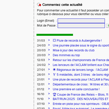
Commentez cette actualité
Pour commenter une actualité il faut posséder un compt
rubrique ci-dessous pour vous identifier ou vous crée
Login (Email)
:
Mot de Passe
:
>
31/03
💥 Pluie de records à Aubergenville !
>
24/03
Une journée placée sous le signe du spo
>
20/03
Mise à jour des records du club
>
20/03
Des minimes au top
>
12/03
Retour sur les championnats de France de
>
24/02
Les lanceurs de l’ACLAM brillent aux Ch
Lancers Longs à Nice
>
27/01
🌟 Régionaux de lancers longs : l’ACLAM f
sur-Loire
>
26/01
🏅 5 médaillés, dont 3 titres : de bons r
pour l’Aclam !
>
21/01
Une pluie de records pour l’ACLAM à Fleu
>
12/01
Départementaux de cross : 14 titres et 3
>
01/12
Une première en salle concluante !
>
16/10
🏆 Coupe de France des Relais – Blois, 1
>
11/10
BATI’RUN 2025 : DES NOUVEAUTES E
>
07/10
Entrée en piste pour nos sprinteurs : O
FRANCE !
>
07/10
Equip' Athle tour automnal : La première 