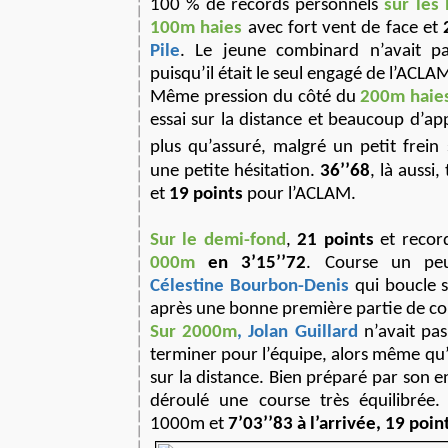
100 % de records personnels
sur les 
100m haies
avec fort vent de face et
Pile
. Le jeune combinard n’avait pas
puisqu’il était le seul engagé de l’ACLA
Même pression du côté du
200m haie
essai sur la distance et beaucoup d’ap
plus qu’assuré, malgré un petit frein 
une petite hésitation.
36’’68
, là aussi
et
19 points
pour l’ACLAM.
Sur le demi-fond
,
21 points
et recor
000m
en 3’15’’72
. Course un peu 
Célestine Bourbon-Denis
qui boucle 
après une bonne première partie de co
Sur 2000m
, Jolan Guillard
n’avait pa
terminer pour l’équipe, alors même qu’i
sur la distance. Bien préparé par son e
déroulé une course très équilibrée
1000m et
7’03’’83 à l’arrivée, 19 poin