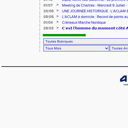
jeunes !
>
01/07
Meeting de Chartres - Mercredi 9 Juillet -
>
20/05
UNE JOURNEE HISTORIQUE : L’ACLAM 
>
05/05
L'ACLAM à domicile : Record de points au
>
01/04
Créneaux Marche Nordique
>
29/03
𝗖’𝗲𝘀𝘁 𝗹’𝗵𝗼𝗺𝗺𝗲 𝗱𝘂 𝗺𝗼𝗺𝗲𝗻𝘁 𝗰𝗼̂𝘁𝗲́