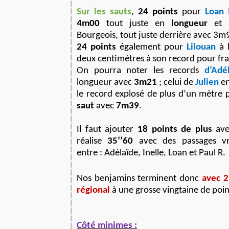
Sur les sauts
,
24 points
pour
Loan 
4m00
tout juste en
longueur
et p
Bourgeois, tout juste derrière avec 3m
24 points
également pour
Lilouan
à 
deux centimètres à son record pour fr
On pourra noter les records
d’Adé
longueur avec
3m21
; celui de
Julien
e
le record explosé de plus d’un mètre
saut
avec
7m39
.
Il faut ajouter
18 points de plus
ave
réalise
35’’60
avec des passages vr
entre : Adélaïde, Inelle, Loan et Paul R.
Nos benjamins terminent donc
avec 2
régional
à une grosse vingtaine de poi
Côté minimes :