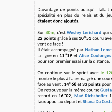
Davantage de points puisqu’il fallai
spécialité en plus du relais et du j
étaient donc ajoutés.
Sur
80m
, c’est
Wesley Lerichard
qui 
22 points
grâce à ses
10’’51
couru ave
vent de face !
Il était accompagné par
Nathan Leme
la ligne en
11’’19
et
Alice Coulonges
pour son premier essai sur la distance.
On continue sur le sprint avec
le 1
montre le plus à l’aise malgré une cours
face au vent :
14’’68
et
33 points
pour 
On retrouve sur la même course
Gusta
record en
16’’02
,
Maé Richshoffer
1
faux appui au départ et
Shana Da Cost