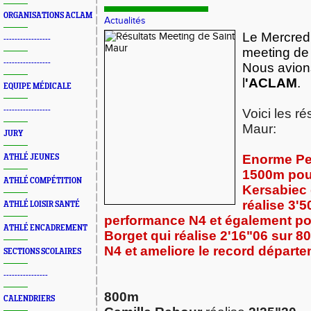
ORGANISATIONS ACLAM
Actualités
Le Mercredi 
-----------------
meeting de
-----------------
Nous avion
l
'ACLAM
.
EQUIPE MÉDICALE
-----------------
Voici les ré
Maur:
JURY
Enorme Pe
ATHLÉ JEUNES
1500m pou
ATHLÉ COMPÉTITION
Kersabiec 
réalise
3'50
ATHLÉ LOISIR SANTÉ
performance N4 et également pou
ATHLÉ ENCADREMENT
Borget qui réalise 2'16"06 sur 
N4 et ameliore le record départe
SECTIONS SCOLAIRES
----------------
800m
CALENDRIERS