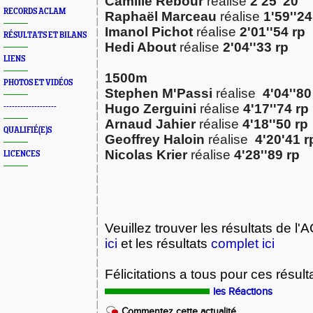
Camille
Rebour
réalise
2'25"20
RECORDS ACLAM
Raphaël Marceau
réalise
1'59''24
Imanol Pichot
réalise
2'01''54 rp
RÉSULTATS ET BILANS
Hedi About
réalise
2'04''33 rp
LIENS
1500m
PHOTOS ET VIDÉOS
Stephen M'Passi
réalise
4'04''80
Hugo Zerguini
réalise
4'17''74 rp
-------------------
Arnaud Jahier
réalise
4'18''50 rp
QUALIFIÉ(E)S
Geoffrey Haloin
réalise
4'20'41 r
Nicolas Krier
réalise
4'28''89 rp
LICENCES
Veuillez trouver les résultats de 
ici
et les résultats
complet ici
Félicitations a tous pour ces résult
les Réactions
Commentez cette actualité