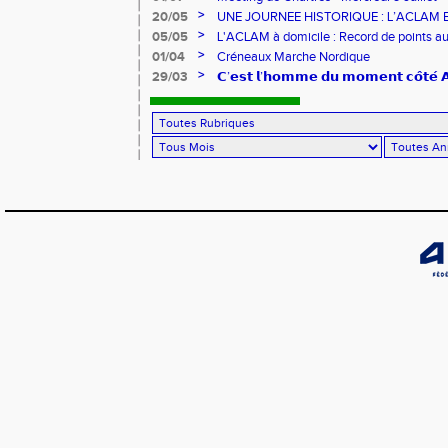
>
20/05
UNE JOURNEE HISTORIQUE : L’ACLAM 
>
05/05
L'ACLAM à domicile : Record de points au
>
01/04
Créneaux Marche Nordique
>
29/03
𝗖’𝗲𝘀𝘁 𝗹’𝗵𝗼𝗺𝗺𝗲 𝗱𝘂 𝗺𝗼𝗺𝗲𝗻𝘁 𝗰𝗼̂𝘁𝗲́