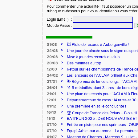
Pour commenter une actualité il faut posséder un compt
rubrique ci-dessous pour vous identifier ou vous crée
Login (Email)
:
Mot de Passe
:
>
31/03
💥 Pluie de records à Aubergenville !
>
24/03
Une journée placée sous le signe du spo
>
20/03
Mise à jour des records du club
>
20/03
Des minimes au top
>
12/03
Retour sur les championnats de France de
>
24/02
Les lanceurs de l’ACLAM brillent aux Ch
Lancers Longs à Nice
>
27/01
🌟 Régionaux de lancers longs : l’ACLAM f
sur-Loire
>
26/01
🏅 5 médaillés, dont 3 titres : de bons r
pour l’Aclam !
>
21/01
Une pluie de records pour l’ACLAM à Fleu
>
12/01
Départementaux de cross : 14 titres et 3
>
01/12
Une première en salle concluante !
>
16/10
🏆 Coupe de France des Relais – Blois, 1
>
11/10
BATI’RUN 2025 : DES NOUVEAUTES E
>
07/10
Entrée en piste pour nos sprinteurs : O
FRANCE !
>
07/10
Equip' Athle tour automnal : La première 
jeunes !
>
01/07
Meeting de Chartres - Mercredi 9 Juillet -