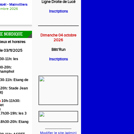
Ligne Droite de Lucé
oël - Mainvilliers
embre 2026
Inscriptions
----------------------------------
E NORDIQUE
Dimanche 04 octobre
2026
ieux et horaires
Bâti'Run
 le 03/11/2025
30-11h: les
Inscriptions
0-20h:
Champhol
30-11h: Etang de
20h: Stade Jean
it)
n
10h-11h30:
let
)
7h30-19h: les 3
18h30-20h: Etang
----------------------
Modifier le site (admin)