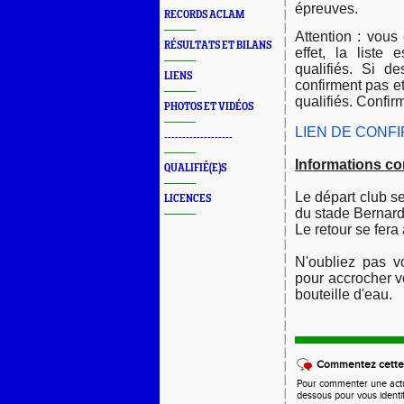
épreuves.
RECORDS ACLAM
Attention : vous
RÉSULTATS ET BILANS
effet, la liste
qualifiés. Si 
LIENS
confirment pas e
qualifiés. Confirm
PHOTOS ET VIDÉOS
LIEN DE CONF
-------------------
Informations c
QUALIFIÉ(E)S
Le départ club s
LICENCES
du stade Bernard
Le retour se fer
N'oubliez pas vo
pour accrocher v
bouteille d'eau.
Commentez cette 
Pour commenter une actual
dessous pour vous identi