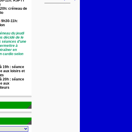
30-11h: ASPTT
----------------------
)
20h: créneau de
io
n
9h30-11h:
llon
éneau du jeudi
ns décidé de le
x séances d'une
permettre à
traîner en
n cardio selon
à 19h : séance
e aux loisirs et
nts
à 20h : séance
ée aux
iteurs