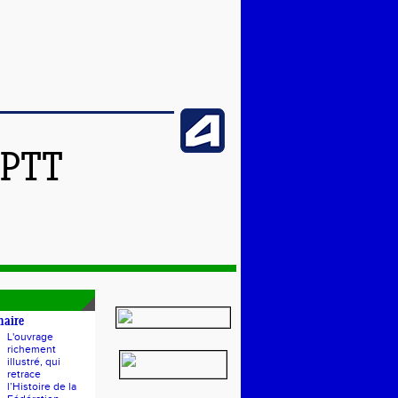
SPTT
naire
L'ouvrage
richement
illustré, qui
retrace
l’Histoire de la