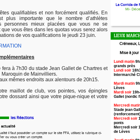
La Corrida de N
Mi- Déc
 êtes qualifiables et non forcément qualifiés. En
 est plus importante que le nombre d’athlètes
des personnes mieux placées que vous ne se
t que vous êtes dans les quotas vous serez alors
ations de vos qualifications le jeudi 23 juin.
LIEUX MARCH
Créneaux, L
IRMATION
Mise à jour
omplémentaires
Lundi matin
9h
grands près
e fera à 7h30 du stade Jean Gallet de Chartres et
Lundi soir
18h3
 Maroquin de Mainvilliers.
Intermarché 
a aux mêmes endroits aux alentours de 20h15.
Mardi matin
9h
Lèves
tre maillot de club, vos pointes, vos épingles
Mardi soir
19h-
otre dossard ainsi que votre pique-nique et votre
Gallet (nordic f
Mercredi mati
Stade jean Gal
(renforcement
les Réactions
Mercredi soir
1
ponts
actualité
Mercredi soir 
de Lèves
ité il faut posséder un compte sur le site FFA, utilisez la rubrique ci-
fier ou vous créer un compte.