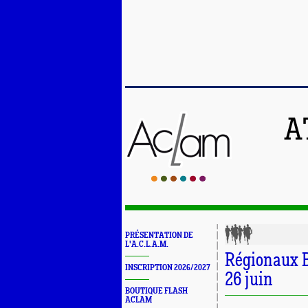
A
PRÉSENTATION DE
L'A.C.L.A.M.
Régionaux B
INSCRIPTION 2026/2027
26 juin
BOUTIQUE FLASH
ACLAM