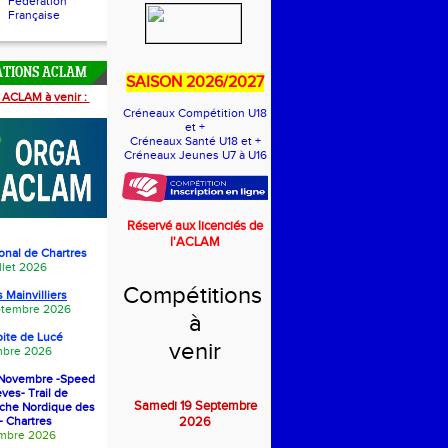
Fédération
Française
ATIONS ACLAM
SAISON 2026/2027
 ACLAM à venir :
Créneaux Compétition U18
et +
Créneaux Santé U18 et +
Créneaux Jeunes U7 à U16
Réservé aux licenciés de
l'ACLAM
onal de Chartres
llet 2026
Compétitions
 Mainvilliers
eptembre 2026
à
oite de Luc
é
venir
bre 2026
1 Novembre -Speed
èves- Trail de
Samedi 19 Septembre
rche Nordique des
- Chartres
2026
embre 2026