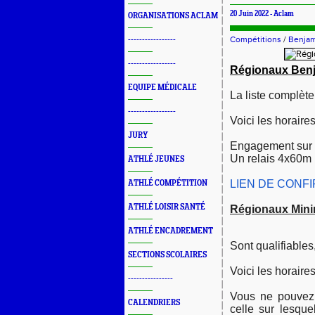
20 Juin 2022 -
Aclam
ORGANISATIONS ACLAM
Compétitions
/
Benjam
-----------------
-----------------
Régionaux Ben
EQUIPE MÉDICALE
La liste complète
-----------------
Voici les horaires
JURY
Engagement sur un
Un relais 4x60m 
ATHLÉ JEUNES
LIEN DE CONF
ATHLÉ COMPÉTITION
ATHLÉ LOISIR SANTÉ
Régionaux Min
ATHLÉ ENCADREMENT
Sont qualifiable
SECTIONS SCOLAIRES
Voici les horaires
----------------
Vous ne pouvez
CALENDRIERS
celle sur lesque