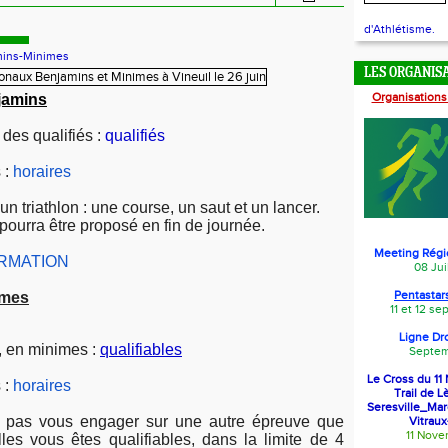
d'Athlétisme.
ins-Minimes
LES ORGANIS
Organisations
jamins
 des qualifiés :
qualifiés
 :
horaires
 triathlon : une course, un saut et un lancer.
pourra être proposé en fin de journée.
Meeting Régi
IRMATION
08 Jui
Pentastars
imes
11 et 12 s
Ligne Dr
s, en minimes :
qualifiables
Septem
Le Cross du 1
 :
horaires
Trail de L
Seresville_Ma
 pas vous engager sur une autre épreuve que
Vitraux
11 Nov
lles vous êtes qualifiables, dans la limite de 4