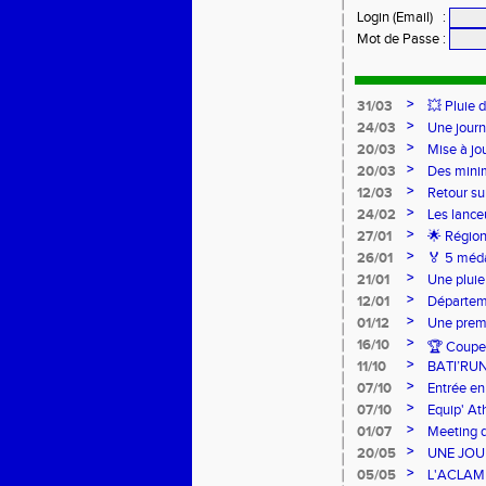
Login (Email)
:
Mot de Passe
:
>
31/03
💥 Pluie 
>
24/03
Une journ
>
20/03
Mise à jo
>
20/03
Des mini
>
12/03
Retour su
>
24/02
Les lance
Lancers L
>
27/01
🌟 Région
sur-Loire
>
26/01
🏅 5 méda
pour l’Ac
>
21/01
Une pluie
>
12/01
Départeme
>
01/12
Une premi
>
16/10
🏆 Coupe 
>
11/10
BATI’RU
>
07/10
Entrée en
FRANCE 
>
07/10
Equip' At
jeunes !
>
01/07
Meeting d
>
20/05
UNE JOU
>
05/05
L'ACLAM à