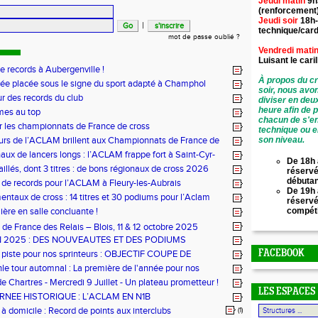
Jeudi matin
9h
(renforcement
Jeudi soir
18h-
|
technique/card
mot de passe oublié ?
Vendredi mati
Luisant le
cari
de records à Aubergenville !
À propos du cr
ée placée sous le signe du sport adapté à Champhol
soir, nous avo
ur des records du club
diviser en deu
heure afin de 
mes au top
chacun de s'en
r les championnats de France de cross
technique ou e
urs de l’ACLAM brillent aux Championnats de France de
son niveau.
ongs à Nice
aux de lancers longs : l’ACLAM frappe fort à Saint-Cyr-
De 18h 
illés, dont 3 titres : de bons régionaux de cross 2026
réservé
lam !
débuta
 de records pour l’ACLAM à Fleury-les-Aubrais
De 19h 
ntaux de cross : 14 titres et 30 podiums pour l’Aclam
réserv
ère en salle concluante !
compét
de France des Relais – Blois, 11 & 12 octobre 2025
N 2025 : DES NOUVEAUTES ET DES PODIUMS
 piste pour nos sprinteurs : OBJECTIF COUPE DE
FACEBOOK
!
hle tour automnal : La première de l'année pour nos
e Chartres - Mercredi 9 Juillet - Un plateau prometteur !
LES ESPACES
RNEE HISTORIQUE : L’ACLAM EN N1B
 domicile : Record de points aux interclubs
(1)