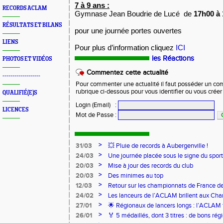
7 à 9 ans :
RECORDS ACLAM
Gymnase Jean Boudrie de Lucé de
17h00 à 
RÉSULTATS ET BILANS
pour une journée portes ouvertes
LIENS
Pour plus d’information cliquez
ICI
les Réactions
PHOTOS ET VIDÉOS
Commentez cette actualité
-------------------
Pour commenter une actualité il faut posséder un compt
rubrique ci-dessous pour vous identifier ou vous crée
QUALIFIÉ(E)S
Login (Email)
:
LICENCES
Mot de Passe
:
>
31/03
💥 Pluie de records à Aubergenville !
>
24/03
Une journée placée sous le signe du spo
>
20/03
Mise à jour des records du club
>
20/03
Des minimes au top
>
12/03
Retour sur les championnats de France de
>
24/02
Les lanceurs de l’ACLAM brillent aux Ch
Lancers Longs à Nice
>
27/01
🌟 Régionaux de lancers longs : l’ACLAM f
sur-Loire
>
26/01
🏅 5 médaillés, dont 3 titres : de bons r