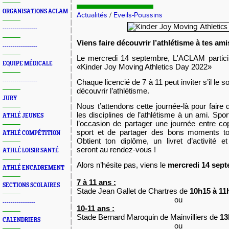
ORGANISATIONS ACLAM
Actualités
/
Eveils-Poussins
-----------------
Viens faire découvrir l’athlétisme à tes ami
-----------------
Le mercredi 14 septembre, L'ACLAM particip
EQUIPE MÉDICALE
«Kinder Joy Moving Athletics Day 2022»
-----------------
Chaque licencié de 7 à 11 peut inviter s’il le 
découvrir l’athlétisme.
JURY
Nous t’attendons cette journée-là pour faire 
les disciplines de l’athlétisme à un ami. Sport
ATHLÉ JEUNES
l’occasion de partager une journée entre co
sport et de partager des bons moments t
ATHLÉ COMPÉTITION
Obtient ton diplôme, un livret d’activité e
seront au rendez-vous !
ATHLÉ LOISIR SANTÉ
Alors n’hésite pas, viens le
mercredi 14 sep
ATHLÉ ENCADREMENT
7 à 11 ans :
SECTIONS SCOLAIRES
Stade Jean Gallet de Chartres de
10h15 à 11
ou
----------------
10-11 ans :
Stade Bernard Maroquin de Mainvilliers de
13
CALENDRIERS
ou