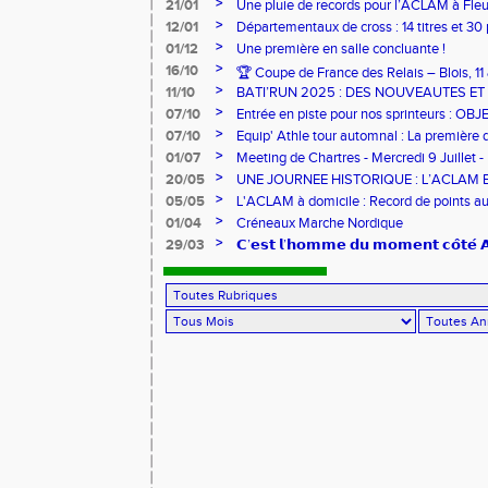
pour l’Aclam !
>
21/01
Une pluie de records pour l’ACLAM à Fleu
>
12/01
Départementaux de cross : 14 titres et 3
>
01/12
Une première en salle concluante !
>
16/10
🏆 Coupe de France des Relais – Blois, 1
>
11/10
BATI’RUN 2025 : DES NOUVEAUTES E
>
07/10
Entrée en piste pour nos sprinteurs : O
FRANCE !
>
07/10
Equip' Athle tour automnal : La première 
jeunes !
>
01/07
Meeting de Chartres - Mercredi 9 Juillet -
>
20/05
UNE JOURNEE HISTORIQUE : L’ACLAM 
>
05/05
L'ACLAM à domicile : Record de points au
>
01/04
Créneaux Marche Nordique
>
29/03
𝗖’𝗲𝘀𝘁 𝗹’𝗵𝗼𝗺𝗺𝗲 𝗱𝘂 𝗺𝗼𝗺𝗲𝗻𝘁 𝗰𝗼̂𝘁𝗲́