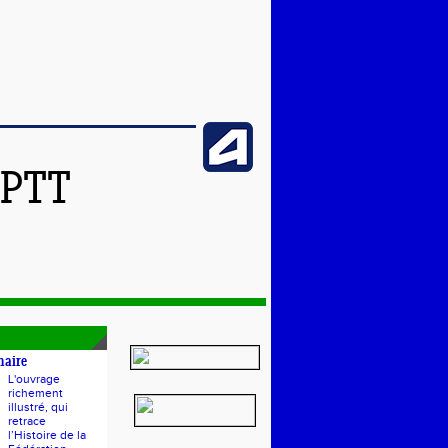
SPTT
naire
L'ouvrage
richement
illustré, qui
retrace
l’Histoire de la