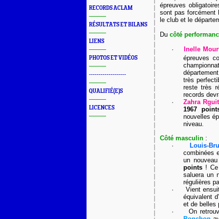
épreuves obligatoir
RECORDS ACLAM
sont pas forcément l
le club et le départe
RÉSULTATS ET BILANS
Du
côté performanc
LIENS
·
Inelle Mour
épreuves co
PHOTOS ET VIDÉOS
championna
département
-------------------
très perfect
reste très 
QUALIFIÉ(E)S
records devr
·
Zahra Rguit
LICENCES
1967 point
nouvelles ép
niveau.
Côté masculin
:
·
Louis-Br
combinées et
un nouveau 
points
! Ce
saluera un
régulières p
·
Vient ensu
équivalent 
et de belles
·
On retrou
Ponchon
a