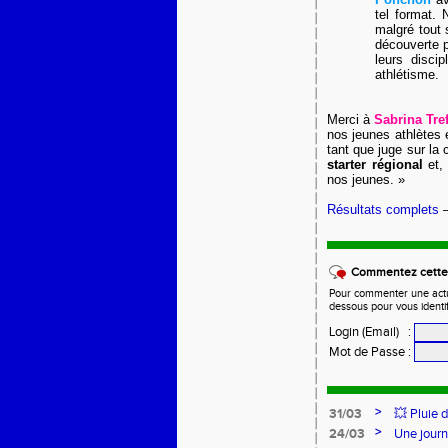
tel format. 
malgré tout 
découverte p
leurs disci
athlétisme.
Merci à
Sabrina Tre
nos jeunes athlètes
tant que juge sur la
starter régional
et, 
nos jeunes. »
Résultats complets
Commentez cette 
Pour commenter une actual
dessous pour vous identi
Login (Email)
:
Mot de Passe
:
>
31/03
💥 Pluie 
>
24/03
Une journ