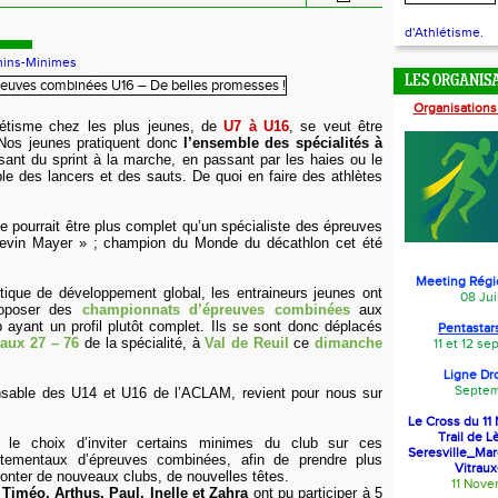
d'Athlétisme.
ins-Minimes
LES ORGANIS
Organisations
hlétisme chez les plus jeunes, de
U7 à U16
, se veut être
 Nos jeunes pratiquent donc
l’ensemble des spécialités à
sant du sprint à la marche, en passant par les haies ou le
le des lancers et des sauts. De quoi en faire des athlètes
te pourrait être plus complet qu’un spécialiste des épreuves
evin Mayer » ; champion du Monde du décathlon cet été
Meeting Régi
tique de développement global, les entraineurs jeunes ont
08 Jui
roposer des
championnats d’épreuves combinées
aux
 ayant un profil plutôt complet. Ils se sont donc déplacés
Pentastars
aux 27 – 76
de la spécialité, à
Val de Reuil
ce
dimanche
11 et 12 s
Ligne Dr
Septem
nsable des U14 et U16 de l’ACLAM, revient pour nous sur
Le Cross du 1
Trail de L
 le choix d’inviter certains minimes du club sur ces
Seresville_Ma
tementaux d’épreuves combinées, afin de prendre plus
Vitraux
fronter de nouveaux clubs, de nouvelles têtes.
11 Nov
Timéo, Arthus, Paul, Inelle et Zahra
ont pu participer à 5