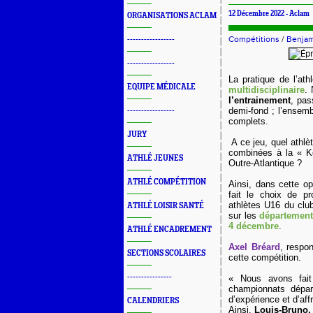
12 Décembre 2022 -
Aclam
ORGANISATIONS ACLAM
Compétitions
/
Benjam
-----------------
-----------------
La pratique de l’at
EQUIPE MÉDICALE
multidisciplinaire
.
l’entrainement
, pas
demi-fond ; l’ensemb
-----------------
complets.
JURY
A ce jeu, quel athlè
combinées à la « K
ATHLÉ JEUNES
Outre-Atlantique ?
ATHLÉ COMPÉTITION
Ainsi, dans cette op
fait le choix de p
athlètes U16 du club
ATHLÉ LOISIR SANTÉ
sur les
département
4 décembre
.
ATHLÉ ENCADREMENT
Axel Bréard
, respo
SECTIONS SCOLAIRES
cette compétition.
----------------
«
Nous avons fait
championnats dépar
d’expérience et d’af
CALENDRIERS
Ainsi,
Louis-Bruno, 