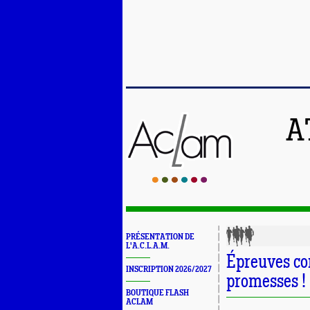
A
PRÉSENTATION DE
L'A.C.L.A.M.
Épreuves co
INSCRIPTION 2026/2027
promesses !
BOUTIQUE FLASH
ACLAM