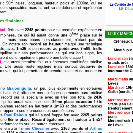
es : 50m haies, longueur, hauteur, poids et 1000m, qui ne
La Corrida de N
eurs spécialités mais ils ont su se défendre et représenter
Mi- Déc
ment.
es féminines
:
tadi
finit avec
2248 points
pour sa première expérience en
ème
LIEUX MARCH
mbinées, ce qui lui aurait donné
une 8
place
sur le
t – mais nous étions hors-classement, n’étant pas du
Créneaux, L
. On notera son
record en hauteur
malgré une technique
ible, avec
1m36
et son
record au poids avec 7m88
. Inelle
Mise à jour
régulière sur ses performances ce qui est bon signe, les
aient donc rapidement prendre une belle claque !
Lundi matin
9h
i
, elle aussi première fois aux épreuves combinées totalise
grands près
s
. Elle aussi reste régulière mais surtout découvre de
Lundi soir
18h3
reuves qui lui permettent de prendre plaisir et de monter en
Intermarché 
Mardi matin
9h
Lèves
Mardi soir
19h-
uno Mialounguila
, un peu plus expérimenté en épreuves
Gallet (nordic f
 habitué à affronter nos collègues normands aura totalisé
record sur la spécialité avec un très bon total de
2436
Mercredi mati
 qui lui aurait valu une belle
3ème place ex-aequo !
On
Stade jean Gal
 nouveau
record en hauteur à 1m63
et des performances
(renforcement
ar rapport à ses 2 précédentes compétitions.
Mercredi soir
1
ite
Paul Rebour
qui lui aussi frappe fort avec
2265 points
ponts
d’une
8ème place
.
Record également en hauteur à 1m57
Mercredi soir 
 performances sur les autres épreuves.
de Lèves
ve ensuite
Timéo Chevalier
avec
2163 points
et
Arthus
vec
1826 points
pour leur première fois compétition sur un