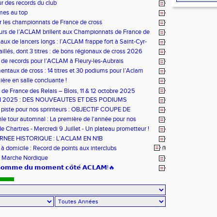
ur des records du club
mes au top
r les championnats de France de cross
urs de l’ACLAM brillent aux Championnats de France de
ongs à Nice
aux de lancers longs : l’ACLAM frappe fort à Saint-Cyr-
illés, dont 3 titres : de bons régionaux de cross 2026
lam !
 de records pour l’ACLAM à Fleury-les-Aubrais
ntaux de cross : 14 titres et 30 podiums pour l’Aclam
ère en salle concluante !
de France des Relais – Blois, 11 & 12 octobre 2025
N 2025 : DES NOUVEAUTES ET DES PODIUMS
 piste pour nos sprinteurs : OBJECTIF COUPE DE
!
hle tour automnal : La première de l'année pour nos
e Chartres - Mercredi 9 Juillet - Un plateau prometteur !
RNEE HISTORIQUE : L’ACLAM EN N1B
 domicile : Record de points aux interclubs
(1)
 Marche Nordique
’𝗵𝗼𝗺𝗺𝗲 𝗱𝘂 𝗺𝗼𝗺𝗲𝗻𝘁 𝗰𝗼̂𝘁𝗲́ 𝗔𝗖𝗟𝗔𝗠!🔥