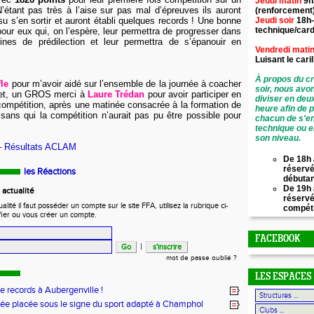
Jeudi matin
9h
N’étant pas très à l’aise sur pas mal d’épreuves ils auront
(renforcement
Jeudi soir
18h-
su s’en sortir et auront établi quelques records ! Une bonne
technique/card
our eux qui, on l’espère, leur permettra de progresser dans
plines de prédilection et leur permettra de s’épanouir en
Vendredi mati
Luisant le
cari
À propos du cr
fle
pour m’avoir aidé sur l’ensemble de la journée à coacher
soir, nous avo
 et, un GROS merci à
Laure Trédan
pour avoir participer en
diviser en deu
 compétition, après une matinée consacrée à la formation de
heure afin de 
sans qui la compétition n’aurait pas pu être possible pour
chacun de s'en
technique ou e
son niveau.
–
Résultats ACLAM
De 18h 
réservé
les Réactions
débuta
De 19h 
actualité
réserv
ité il faut posséder un compte sur le site FFA, utilisez la rubrique ci-
compét
fier ou vous créer un compte.
FACEBOOK
|
mot de passe oublié ?
LES ESPACES
de records à Aubergenville !
ée placée sous le signe du sport adapté à Champhol