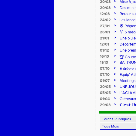
>
20/03
Mise à jo
>
20/03
Des mini
>
12/03
Retour su
>
24/02
Les lance
Lancers L
>
27/01
🌟 Région
sur-Loire
>
26/01
🏅 5 méda
pour l’Ac
>
21/01
Une pluie
>
12/01
Départeme
>
01/12
Une premi
>
16/10
🏆 Coupe 
>
11/10
BATI’RU
>
07/10
Entrée en
FRANCE 
>
07/10
Equip' At
jeunes !
>
01/07
Meeting d
>
20/05
UNE JOU
>
05/05
L'ACLAM à
>
01/04
Créneaux
>
29/03
𝗖’𝗲𝘀𝘁 𝗹