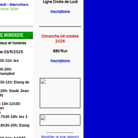
Ligne Droite de Lucé
oël - Mainvilliers
embre 2026
Inscriptions
----------------------------------
E NORDIQUE
Dimanche 04 octobre
2026
ieux et horaires
Bâti'Run
 le 03/11/2025
30-11h: les
Inscriptions
0-20h:
Champhol
30-11h: Etang de
20h: Stade Jean
it)
n
10h-11h30:
let
)
7h30-19h: les 3
18h30-20h: Etang
----------------------
Modifier le site (admin)