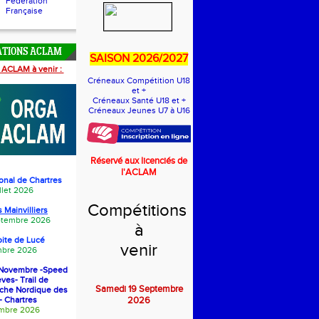
Fédération
Française
ATIONS ACLAM
SAISON 2026/2027
 ACLAM à venir :
Créneaux Compétition U18
et +
Créneaux Santé U18 et +
Créneaux Jeunes U7 à U16
Réservé aux licenciés de
l'ACLAM
onal de Chartres
llet 2026
Compétitions
 Mainvilliers
eptembre 2026
à
oite de Luc
é
venir
bre 2026
1 Novembre -Speed
èves- Trail de
Samedi 19 Septembre
rche Nordique des
- Chartres
2026
embre 2026