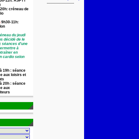
30-11h: ASPTT
----------------------
)
20h: créneau de
io
n
9h30-11h:
llon
éneau du jeudi
ns décidé de le
x séances d'une
permettre à
traîner en
n cardio selon
à 19h : séance
e aux loisirs et
nts
à 20h : séance
ée aux
iteurs