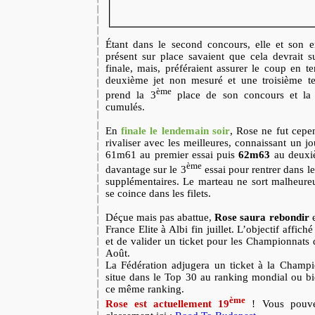
Étant dans le second concours, elle et son e
présent sur place savaient que cela devrait su
finale, mais, préféraient assurer le coup en te
deuxième jet non mesuré et une troisième t
ème
prend la 3
place de son concours et la
cumulés.
En
finale le lendemain soir
, Rose ne fut cepe
rivaliser avec les meilleures, connaissant un 
61m61 au premier essai puis
62m63
au deuxiè
ème
davantage sur le 3
essai pour rentrer dans le 
supplémentaires. Le marteau ne sort malheure
se coince dans les filets.
Déçue mais pas abattue,
Rose saura rebondir
e
France Elite à Albi fin juillet. L’objectif affiché
et de valider un ticket pour les Championnat
Août.
La Fédération adjugera un ticket à la Champi
situe dans le Top 30 au ranking mondial ou bi
ce même ranking.
ème
Rose est actuellement 19
! Vous pouve