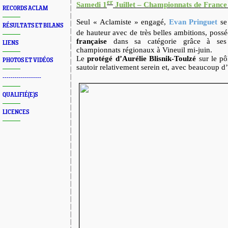
er
Samedi 1
Juillet – Championnats de France
RECORDS ACLAM
Seul « Aclamiste » engagé,
Evan Pringuet
se
RÉSULTATS ET BILANS
de hauteur avec de très belles ambitions, poss
française
dans sa catégorie grâce à s
LIENS
championnats régionaux à Vineuil mi-juin.
Le
protégé d’Aurélie Blisnik-Toulzé
sur le pôl
PHOTOS ET VIDÉOS
sautoir relativement serein et, avec beaucoup d
-------------------
QUALIFIÉ(E)S
LICENCES