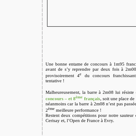
Une bonne entame de concours à 1m95 franch
avant de s’y reprendre par deux fois à 2m00
e
provisoirement 4
du concours franchissa
tentative !
Malheureusement, la barre à 2m08 lui résiste
ème
concours – et 8
français
, soit une place de
néanmoins car la barre à 2m08 n’est pas passée l
ème
2
meilleure performance !
Restent deux compétitions pour notre sauteur 
Cerisay et, l’Open de France à Evry.