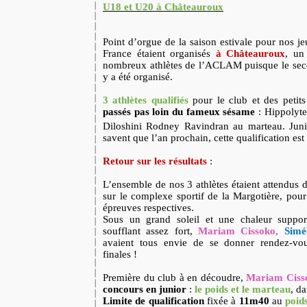
U18 et U20 à Châteauroux
Point d’orgue de la saison estivale pour nos j
France étaient organisés
à Châteauroux
, un
nombreux athlètes de l’ACLAM puisque le seco
y a été organisé.
3 athlètes qualifiés
pour le club et des petit
passés pas loin du fameux sésame
: Hippolyt
Diloshini Rodney Ravindran au marteau. Juni
savent que l’an prochain, cette qualification est
Retour sur les résultats
:
L’ensemble de nos 3 athlètes étaient attendus 
sur le complexe sportif de la Margotière, pour 
épreuves respectives.
Sous un grand soleil et une chaleur suppor
soufflant assez fort,
Mariam Cissoko,
Simé
avaient tous envie de se donner rendez-vo
finales !
Première du club à en découdre,
Mariam Ciss
concours en junior
:
le poids et le marteau
, da
Limite de qualification
fixée à
11m40
au
poid