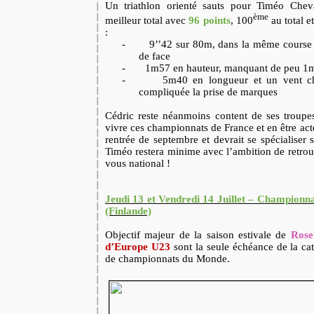
Un triathlon orienté sauts pour Timéo Chev
ème
meilleur total avec
96 points
, 100
au total e
:
-
9’’42 sur 80m, dans la même course 
de face
-
1m57 en hauteur, manquant de peu 1
-
5m40 en longueur et un vent c
compliquée la prise de marques
Cédric reste néanmoins content de ses troupe
vivre ces championnats de France et en être acte
rentrée de septembre et devrait se spécialiser su
Timéo restera minime avec l’ambition de retro
vous national !
Jeudi 13 et Vendredi 14 Juillet – Champion
(Finlande)
Objectif majeur de la saison estivale de
Rose
d’Europe U23
sont la seule échéance de la cat
de championnats du Monde.