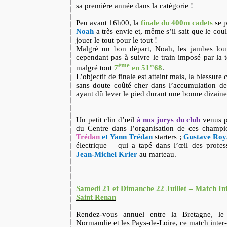
sa première année dans la catégorie !
Peu avant 16h00, la
finale du 400m cadets
se p
Noah
a très envie et, même s’il sait que le cou
jouer le tout pour le tout !
Malgré un bon départ, Noah, les jambes lourd
cependant pas à suivre le train imposé par la t
ème
malgré tout
7
en 51’’68
.
L’objectif de finale est atteint mais, la blessure 
sans doute coûté cher dans l’accumulation 
ayant dû lever le pied durant une bonne dizaine
Un petit clin d’œil
à nos jurys du club
venus p
du Centre dans l’organisation de ces champ
Trédan
et Yann Trédan
starters ;
Gustave Roy
électrique – qui a tapé dans l’œil des profes
Jean-Michel Krier
au marteau.
Samedi 21 et Dimanche 22 Juillet – Match Int
Saint Renan
Rendez-vous annuel entre la Bretagne, le 
Normandie et les Pays-de-Loire, ce match inter-