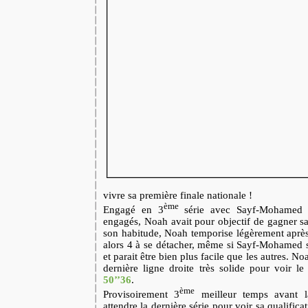
vivre sa première finale nationale !
ème
Engagé en 3
série avec Sayf-Mohamed 
engagés, Noah avait pour objectif de gagner sa
son habitude, Noah temporise légèrement apr
alors 4 à se détacher, même si Sayf-Mohamed s
et parait être bien plus facile que les autres. N
dernière ligne droite très solide pour voir l
50’’36
.
ème
Provisoirement 3
meilleur temps avant la
attendre la dernière série pour voir sa qualifica