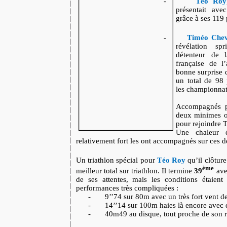
-
Téo Roy
présentait ave
grâce à ses 119 
-
Timéo Chev
révélation sp
détenteur de 
française de 
bonne surprise d
un total de 98 
les championnat
Accompagnés 
deux minimes on
pour rejoindre 
Une chaleur é
relativement fort les ont accompagnés sur ces d
Un triathlon spécial pour
Téo Roy
qu’il clôtur
ème
meilleur total sur triathlon. Il termine
39
ave
de ses attentes, mais les conditions étaient d
performances très compliquées :
-
9’’74 sur 80m avec un très fort vent de
-
14’’14 sur 100m haies là encore avec d
-
40m49 au disque, tout proche de son 