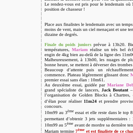
Le rendez-vous est pris pour le lendemain où 
position de chasseur !
Place aux finalistes le lendemain avec un temps b
moins de vent, mais un ciel menaçant et une t
dizaine de degrés.
Finale du poids juniors
prévue à 13h20. Bie
températures,
Mariam
réalise un très bel é
engin de 4kg bien au-delà de la ligne des 11m0
Malheureusement, à 13h00, les nuages de pl
bonne heure, se mettent à déverser des trombes
Beaucoup d’attente puis un réchauffemen
commence. Plateau légèrement glissant donc
M
premier essai sans élan : 10m61.
Au deuxième essai, guidée par
Mariane Deb
grand spécialiste de lancers,
Jack Boutant
– 
l’organisation de Golden Blocks à Chartres, e
d’élan pour réaliser
11m24
et prendre provis
concours.
ème
10m99 au 3
essai et elle reste dans le top 8
permettant d’obtenir 3 jets supplémentaires 
ème
10m99 au 5
avant de mordre sa dernière ten
ème
Mariam termine
7
et est finaliste de ce c