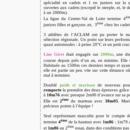
spécialité en cadets et 1 en juniors sur la q
ouvertes aux cadets (excepté le steeple, et, le 
à un 2000m).
èm
La ligue du Centre-Val de Loire termine 4
ème
juniors filles et garçons ;et,
3
chez les cadet
3 athlètes de l’ACLAM ont pu porter le mai
sélection régionale. Un point sur leurs perfor
quasi automnales : à peine 20°C et un petit crac
Line Giret
était engagée sur
2000m
, une di
courue depuis près d’un an, en minime. Elle
Habituée au 1500m ces derniers temps et ayant
elle est partie un peu vite sur cette distance o
mal à terminer.
Doublé
poids et marteau
de nouveau po
remporte
la première des deux épreuves grâce
à
10m76
avec presque 2m00 d’avance sur sa po
ème
Elle est
2
du marteau avec
38m05
. Mar
précieux points à l’équipe !
Seul représentant masculin pour le compte
ème
termine
4
de la hauteur avec
1m86
: 1m79 a
ème
et
1m86
au 2
essai, dans des conditions pas