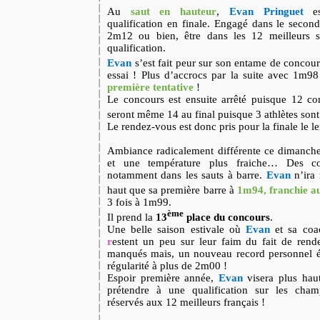
Au
saut en hauteur
,
Evan Pringuet
e
qualification en finale. Engagé dans le second 
2m12 ou bien, être dans les 12 meilleurs 
qualification.
Evan
s’est fait peur sur son entame de concou
essai ! Plus d’accrocs par la suite avec 1m9
première tentative
!
Le concours est ensuite arrêté puisque 12 con
seront même 14 au final puisque 3 athlètes sont
Le rendez-vous est donc pris pour la finale le 
Ambiance radicalement différente ce dimanche
et une température plus fraiche… Des co
notamment dans les sauts à barre.
Evan
n’ira
haut que sa première barre à
1m94, franchie a
3 fois à 1m99.
ème
Il prend la
13
place du concours
.
Une belle saison estivale où
Evan
et sa co
r
estent un peu sur leur faim du fait de ren
manqués mais, un nouveau record personnel ét
régularité à plus de 2m00 !
Espoir première année,
Evan
visera plus haut
prétendre à une qualification sur les cham
réservés aux 12 meilleurs français !