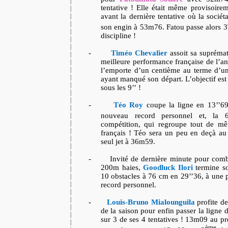
tentative ! Elle était même provisoir
avant la dernière tentative où la sociét
son engin à 53m76. Fatou passe alors 3
discipline !
-
Timéo Chevalier
assoit sa suprémat
meilleure performance française de l’a
l’emporte d’un centième au terme d’une
ayant manqué son départ. L’objectif est 
sous les 9’’ !
-
Téo Roy
coupe la ligne en 13’’69
nouveau record personnel et, la 
compétition, qui regroupe tout de m
français ! Téo sera un peu en deçà au
seul jet à 36m59.
-
Invité de dernière minute pour com
200m haies,
Goodluck Ilori
termine so
10 obstacles à 76 cm en 29’’36, à une 
record personnel.
-
Louis-Bruno Mialounguila
profite de
de la saison pour enfin passer la ligne 
sur 3 de ses 4 tentatives ! 13m09 au p
ème