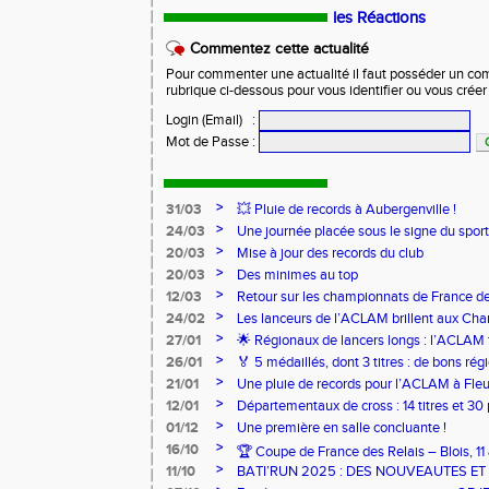
les Réactions
Commentez cette actualité
Pour commenter une actualité il faut posséder un compt
rubrique ci-dessous pour vous identifier ou vous crée
Login (Email)
:
Mot de Passe
:
>
31/03
💥 Pluie de records à Aubergenville !
>
24/03
Une journée placée sous le signe du spo
>
20/03
Mise à jour des records du club
>
20/03
Des minimes au top
>
12/03
Retour sur les championnats de France de
>
24/02
Les lanceurs de l’ACLAM brillent aux Ch
Lancers Longs à Nice
>
27/01
🌟 Régionaux de lancers longs : l’ACLAM f
sur-Loire
>
26/01
🏅 5 médaillés, dont 3 titres : de bons r
pour l’Aclam !
>
21/01
Une pluie de records pour l’ACLAM à Fleu
>
12/01
Départementaux de cross : 14 titres et 3
>
01/12
Une première en salle concluante !
>
16/10
🏆 Coupe de France des Relais – Blois, 1
>
11/10
BATI’RUN 2025 : DES NOUVEAUTES E