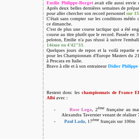
Emilie Philippe-Borget
avait elle aussi envie 
Après deux belles dernières semaines de prépara
pour aller chercher son record personnel
sur 1
C'était sans compter sur les conditions météo di
ce dimanche.
C'est de plus une course tactique qui a été enga
course au titre plutôt que le record. Passée en
peloton, Emilie n'a pas réussi à suivre l'emball
14ème en 4'42''33
.
Quelques jours de repos et la voilà repartie e
pour les Championnats d'Europe Masters du 21
à Pescara en Italie.
Bravo à elle et à son entraineur
Didier Philippe
Restent donc les
championnats de France Eli
Albi
avec :
ème
-
Rose Loga
, 2
française au mar
Alexandra Tavernier venant de réaliser
ème
-
Paul Lada,
17
français sur 100m