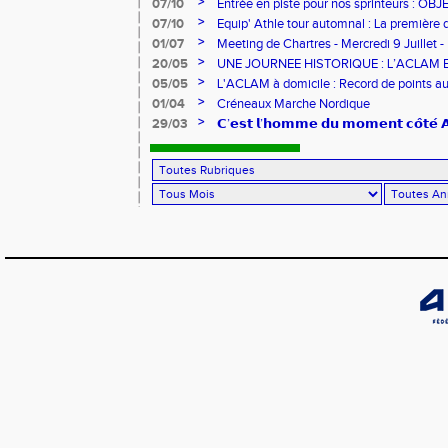
>
07/10
Entrée en piste pour nos sprinteurs : O
FRANCE !
>
07/10
Equip' Athle tour automnal : La première 
jeunes !
>
01/07
Meeting de Chartres - Mercredi 9 Juillet -
>
20/05
UNE JOURNEE HISTORIQUE : L’ACLAM 
>
05/05
L'ACLAM à domicile : Record de points au
>
01/04
Créneaux Marche Nordique
>
29/03
𝗖’𝗲𝘀𝘁 𝗹’𝗵𝗼𝗺𝗺𝗲 𝗱𝘂 𝗺𝗼𝗺𝗲𝗻𝘁 𝗰𝗼̂𝘁𝗲́