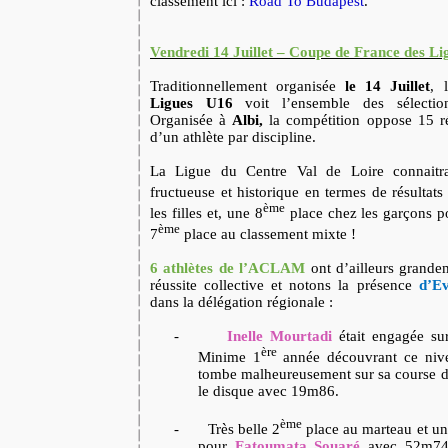
classement ici :
Road To Budapest
.
Vendredi 14 Juillet – Coupe de France des L
Traditionnellement organisée
le 14 Juillet
, 
Ligues U16
voit l’ensemble des sélections
Organisée à
Albi,
la compétition oppose 15 ré
d’un athlète par discipline.
La Ligue du Centre Val de Loire connaitra
fructueuse et historique en termes de résultat
ème
les filles et, une 8
place chez les garçons p
ème
7
place au classement mixte !
6 athlètes de l’ACLAM
ont d’ailleurs grandem
réussite collective et notons la présence
d’E
dans la délégation régionale :
-
Inelle Mourtadi
était engagée su
ère
Minime 1
année découvrant ce nive
tombe malheureusement sur sa course de 
le disque avec 19m86.
ème
-
Très belle 2
place au marteau et u
pour
Fatoumata Souaré
avec 52m74 