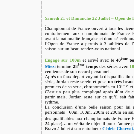
Samedi 21 et Dimanche 22 Juillet – Open de
Championnat de France ouvert à tous les licenc
contrairement aux championnats de France El
ayant la nationalité française et donc sélection
l’Open de France a permis à 3 athlètes de 
saison sur un beau rendez-vous national.
ème
Engagé sur 100m
et arrivé avec le
40
te
ème
Miezi
termine
28
temps
des séries avec
10
centièmes de son record personnel.
Après un faux départ voyant la disqualification
série, Jordan reste serein et pose
un très beau
premiers de sa série, chronométrés en 10’’19 et
C’est un peu plus compliqué après 40m de cou
partir mais, Jordan reste sur ce qu’il sait fa
rythme.
La conclusion d’une belle saison pour lui
personnels : 60m, 100m, 200m et 200m en salle 
des qualifiables aux championnats de France E
24 place)… un véritable objectif pour l’année p
Bravo à lui et à son entraineur
Cédric Chorvot