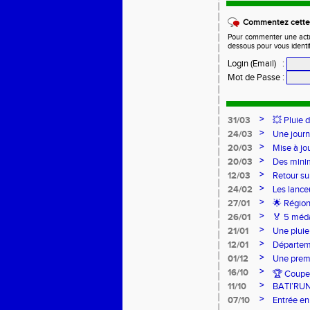
Commentez cette 
Pour commenter une actual
dessous pour vous identi
Login (Email)
:
Mot de Passe
:
>
31/03
💥 Pluie 
>
24/03
Une journ
>
20/03
Mise à jo
>
20/03
Des mini
>
12/03
Retour su
>
24/02
Les lance
Lancers L
>
27/01
🌟 Région
sur-Loire
>
26/01
🏅 5 méda
pour l’Ac
>
21/01
Une pluie
>
12/01
Départeme
>
01/12
Une premi
>
16/10
🏆 Coupe 
>
11/10
BATI’RU
>
07/10
Entrée en