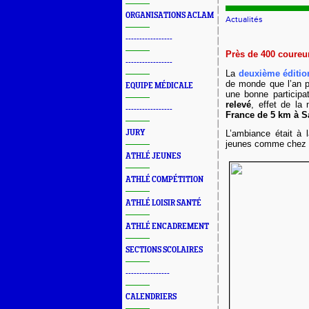
ORGANISATIONS ACLAM
Actualités
-----------------
Près de 400 coureur
-----------------
La
deuxième éditio
de monde que l’an 
EQUIPE MÉDICALE
une bonne participa
relevé
, effet de la 
-----------------
France de 5 km à S
JURY
L’ambiance était à l
jeunes comme chez l
ATHLÉ JEUNES
ATHLÉ COMPÉTITION
ATHLÉ LOISIR SANTÉ
ATHLÉ ENCADREMENT
SECTIONS SCOLAIRES
----------------
CALENDRIERS