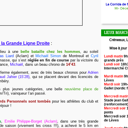
La Corrida de N
Mi- Déc
LIEUX MARCH
Créneaux, L
e la Grande Ligne Droite
:
Mise à jour
lieu à une
belle bataille chez les hommes
, au soleil
as Liard
(Aclam) et
Michaël Simon
de Montreuil et
Cyril
Lundi matin
9h
asse, qui s’est
réglée en fin de course
par la victoire du
grands près
Lundi soir
18h3
France,
Michaël
, dans un beau chrono de
14’43
.
Intermarché 
it ferme également, avec de très beaux chronos pour
Adrien
Mardi matin
9h
aud Jahier (15’28)
, qui se placent devant des licenciés de
Lèves
ambéry.
Mardi soir
19h-
Gallet (nordic f
 plus jeunes catégories, une belle
neuvième place de
m/Tri), vainqueur l’an passé.
Mercredi mati
Stade jean Gal
rds Personnels sont tombés
pour les athlètes du club et
(renforcement
éjouir !
Mercredi soir
1
ponts
Mercredi soir 
de Lèves
s
,
Emilie Philippe-Borget (Aclam)
, dans une très grande
de saison (vivement les cross !!!), a achevé le 5 km en