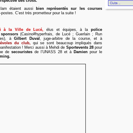
erspective des cross.
clam étaient aussi
bien représentés sur les courses
-postes. C’est très prometteur pour la suite !
i à la Ville de Lucé,
élus et équipes, à la
police
 sponsors
(Casino#hyperfrais, de Lucé ; Guerlain ; Run
res), à
Gilbert Duval
, juge-arbitre de la course, et à
évoles du club,
qui se sont beaucoup impliqués dans
 manifestation ! Merci aussi à Mehdi de
Sportevents 28
pour
uipe de
secouristes
de l’UNASS 28 et à
Damien
pour le
iming.