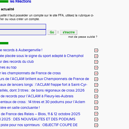
les Réactions
actualité
ité il faut posséder un compte sur le site FFA, utilisez la rubrique ci-
fier ou vous créer un compte.
|
mot de passe oublié ?
de records à Aubergenville !
ée placée sous le signe du sport adapté à Champhol
ur des records du club
mes au top
r les championnats de France de cross
urs de l’ACLAM brillent aux Championnats de France de
ongs à Nice
aux de lancers longs : l’ACLAM frappe fort à Saint-Cyr-
illés, dont 3 titres : de bons régionaux de cross 2026
lam !
 de records pour l’ACLAM à Fleury-les-Aubrais
ntaux de cross : 14 titres et 30 podiums pour l’Aclam
ère en salle concluante !
de France des Relais – Blois, 11 & 12 octobre 2025
N 2025 : DES NOUVEAUTES ET DES PODIUMS
 piste pour nos sprinteurs : OBJECTIF COUPE DE