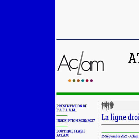
A
PRÉSENTATION DE
L'A.C.L.A.M.
La ligne dro
INSCRIPTION 2026/2027
BOUTIQUE FLASH
ACLAM
25 Septembre 2023 -
Aclam