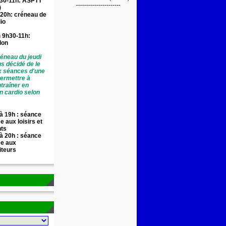
30-11h: ASPTT
----------------------
)
20h: créneau de
io
n
9h30-11h:
llon
éneau du jeudi
ns décidé de le
x séances d'une
permettre à
traîner en
n cardio selon
à 19h : séance
e aux loisirs et
nts
à 20h : séance
ée aux
iteurs