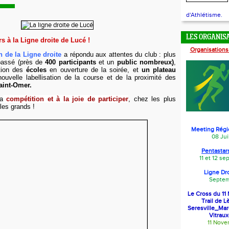
d'Athlétisme.
LES ORGANIS
s à la Ligne droite de Lucé !
Organisations
n de la Ligne droite
a répondu aux attentes du club : plus
passé (près de
400 participants
et un
public nombreux)
,
tion des
écoles
en ouverture de la soirée, et
un plateau
nouvelle labellisation de la course et de la proximité des
aint-Omer.
a
compétition et à la joie de participer
, chez les plus
es grands !
Meeting Régi
08 Jui
Pentastars
11 et 12 s
Ligne Dr
Septem
Le Cross du 1
Trail de L
Seresville_Ma
Vitraux
11 Nov