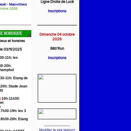
Ligne Droite de Lucé
oël - Mainvilliers
embre 2026
Inscriptions
----------------------------------
E NORDIQUE
Dimanche 04 octobre
2026
ieux et horaires
Bâti'Run
 le 03/11/2025
30-11h: les
Inscriptions
0-20h:
Champhol
30-11h: Etang de
20h: Stade Jean
it)
n
10h-11h30:
let
)
7h30-19h: les 3
18h30-20h: Etang
----------------------
Modifier le site (admin)