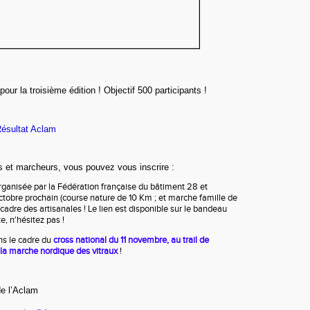
pour la troisième édition ! Objectif 500 participants !
ésultat Aclam
s et marcheurs, vous pouvez vous inscrire :
organisée par la Fédération française du bâtiment 28 et
octobre prochain (course nature de 10 Km ; et marche famille de
cadre des artisanales ! Le lien est disponible sur le bandeau
te, n'hésitez pas !
ans le cadre du
cross national du 11 novembre, au trail de
à la marche nordique des vitraux
!
de l’Aclam