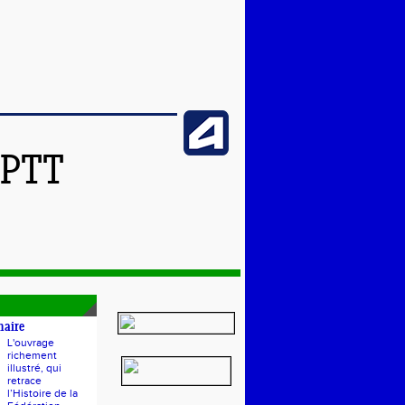
SPTT
naire
L'ouvrage
richement
illustré, qui
retrace
l’Histoire de la