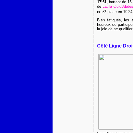
17’51
, battant de 1
de
Latifa Ould Abd
e
en 5
place en 19’24
Bien fatigués, les a
heureux de participe
la joie de se qualifie
Côté Ligne Droi