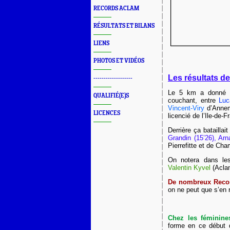
RECORDS ACLAM
RÉSULTATS ET BILANS
LIENS
PHOTOS ET VIDÉOS
Les résultats d
-------------------
Le 5 km a donné 
QUALIFIÉ(E)S
couchant, entre
Luc
Vincent-Viry
d’Annem
LICENCES
licencié de l’Ile-de-
Derrière ça batailla
Grandin (15’26), Arn
Pierrefitte et de Ch
On notera dans les
Valentin Kyvel
(Acla
De nombreux Reco
on ne peut que s’en r
Chez les féminine
forme en ce début 