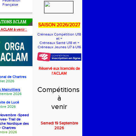
Fédération
Française
ATIONS ACLAM
SAISON 2026/2027
 ACLAM à venir :
Créneaux Compétition U18
et +
Créneaux Santé U18 et +
Créneaux Jeunes U7 à U16
Réservé aux licenciés de
l'ACLAM
onal de Chartres
llet 2026
Compétitions
 Mainvilliers
eptembre 2026
à
oite de Luc
é
venir
bre 2026
1 Novembre -Speed
èves- Trail de
Samedi 19 Septembre
rche Nordique des
- Chartres
2026
embre 2026