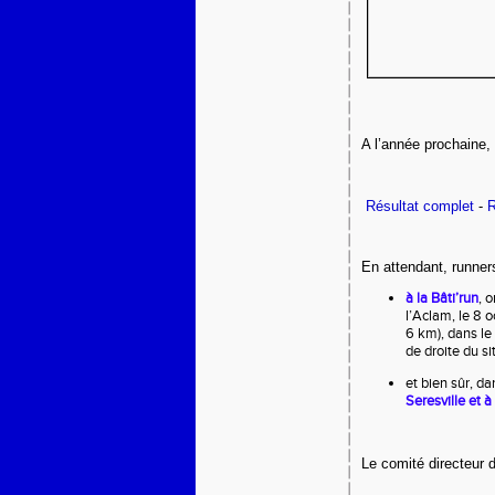
A l’année prochaine, 
Résultat complet
-
R
En attendant, runner
à la Bâti’run
, 
l’Aclam, le 8 
6 km), dans le 
de droite du si
et bien sûr, d
Seresville et 
Le comité directeur 