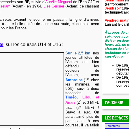
Jeudi matin
9h
5 secondes son
RP,
suivie d’
Aurélie Megueni
de l’Eco-CJF et
(renforcement
esselam
(Aclam), en 19’04,
Lise Cerisier
(Aclam) ce classant
Jeudi soir
18h-
.
technique/card
thlètes avaient le sourire en passant la ligne d’arrivée,
Vendredi mati
r à cette belle soirée de course sur route, et certains avec
Luisant le
cari
r pour les France.
À propos du cr
soir, nous avo
diviser en deu
te
, sur les courses U14 et U16 :
heure afin de 
chacun de s'en
technique ou e
Sur le 2,5 km
, nos
son niveau.
jeunes athlètes de
l’Aclam ont bien
De 18h 
défendu les
réservé
couleurs de
débuta
l’Aclam, avec
De 19h 
er
Ambroise
(1
chez
réserv
les minimes, en
compét
9’29), suivi à deux
secondes de
Timéo
,
Lilou et
e
Anaïs
(2
et 3 MIF),
FACEBOOK
e
Lisa (3
BEF) !
Bravo à eux. On
aurait aimé plus de
LES ESPACES
participants à ces
courses, il va falloir