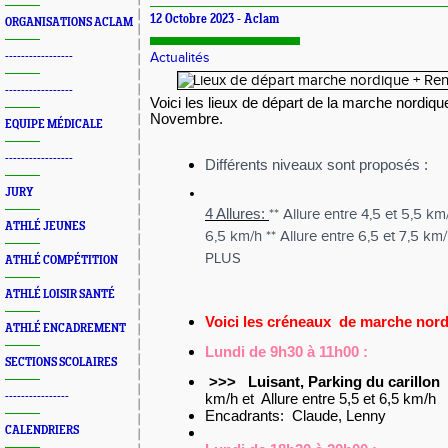
12 Octobre 2023 -
Aclam
ORGANISATIONS ACLAM
-----------------
Actualités
-----------------
Voici les lieux de départ de la marche nordique
Novem
EQUIPE MÉDICALE
-----------------
Différents niveaux sont proposés :
JURY
4 Allures:
** Allure entre 4,5 et 5,5 km
ATHLÉ JEUNES
6,5 km/h
** Allure entre 6,5 et 7,5 km
PLUS
ATHLÉ COMPÉTITION
ATHLÉ LOISIR SANTÉ
Voici les créneaux de marche nor
ATHLÉ ENCADREMENT
Lundi de 9h30 à 11h00 :
SECTIONS SCOLAIRES
>>>
Luisant
, Parking du carillon
km/h et Allure entre 5,5 et 6,5 km/h
----------------
Encadrants: Claude, Lenny
CALENDRIERS