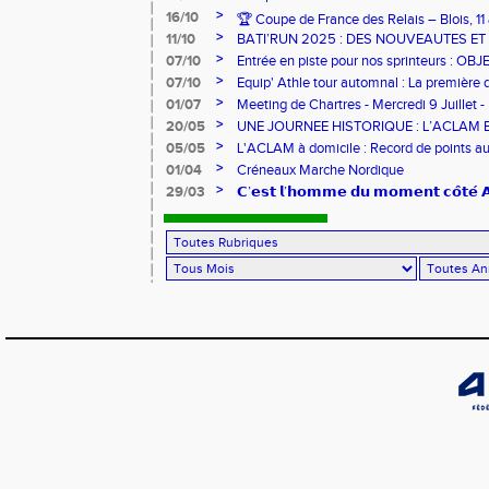
>
16/10
🏆 Coupe de France des Relais – Blois, 1
>
11/10
BATI’RUN 2025 : DES NOUVEAUTES E
>
07/10
Entrée en piste pour nos sprinteurs : O
FRANCE !
>
07/10
Equip' Athle tour automnal : La première 
jeunes !
>
01/07
Meeting de Chartres - Mercredi 9 Juillet -
>
20/05
UNE JOURNEE HISTORIQUE : L’ACLAM 
>
05/05
L'ACLAM à domicile : Record de points au
>
01/04
Créneaux Marche Nordique
>
29/03
𝗖’𝗲𝘀𝘁 𝗹’𝗵𝗼𝗺𝗺𝗲 𝗱𝘂 𝗺𝗼𝗺𝗲𝗻𝘁 𝗰𝗼̂𝘁𝗲́