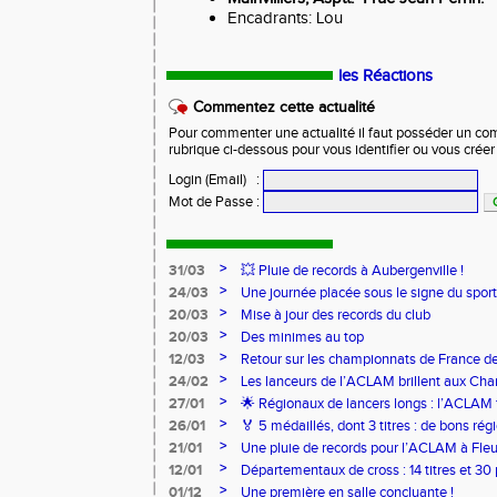
Encadrants: Lou
les Réactions
Commentez cette actualité
Pour commenter une actualité il faut posséder un compt
rubrique ci-dessous pour vous identifier ou vous crée
Login (Email)
:
Mot de Passe
:
>
31/03
💥 Pluie de records à Aubergenville !
>
24/03
Une journée placée sous le signe du spo
>
20/03
Mise à jour des records du club
>
20/03
Des minimes au top
>
12/03
Retour sur les championnats de France de
>
24/02
Les lanceurs de l’ACLAM brillent aux Ch
Lancers Longs à Nice
>
27/01
🌟 Régionaux de lancers longs : l’ACLAM f
sur-Loire
>
26/01
🏅 5 médaillés, dont 3 titres : de bons r
pour l’Aclam !
>
21/01
Une pluie de records pour l’ACLAM à Fleu
>
12/01
Départementaux de cross : 14 titres et 3
>
01/12
Une première en salle concluante !