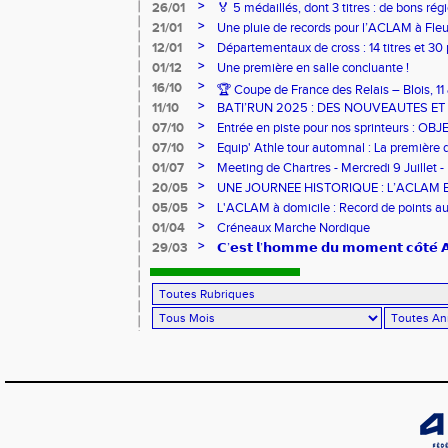
sur-Loire
>
26/01
🏅 5 médaillés, dont 3 titres : de bons r
pour l’Aclam !
>
21/01
Une pluie de records pour l’ACLAM à Fleu
>
12/01
Départementaux de cross : 14 titres et 3
>
01/12
Une première en salle concluante !
>
16/10
🏆 Coupe de France des Relais – Blois, 1
>
11/10
BATI’RUN 2025 : DES NOUVEAUTES E
>
07/10
Entrée en piste pour nos sprinteurs : O
FRANCE !
>
07/10
Equip' Athle tour automnal : La première 
jeunes !
>
01/07
Meeting de Chartres - Mercredi 9 Juillet -
>
20/05
UNE JOURNEE HISTORIQUE : L’ACLAM 
>
05/05
L'ACLAM à domicile : Record de points au
>
01/04
Créneaux Marche Nordique
>
29/03
𝗖’𝗲𝘀𝘁 𝗹’𝗵𝗼𝗺𝗺𝗲 𝗱𝘂 𝗺𝗼𝗺𝗲𝗻𝘁 𝗰𝗼̂𝘁𝗲́