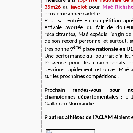
meilleure à la
top-liste nationale de 
35m26
au
javelot
pour
Maé Richsho
deuxième année cadette !
Pour sa rentrée en compétition aprè
estivale avortée du fait de doule
récalcitrantes, Maé expédie l’engin d
de son record personnel et surtout, s
ème
très bonne
9
place nationale en U
Une performance qui pourrait d’ailleu
Provence pour les championnats d
devrions rapidement retrouver Maé a
sur les prochaines compétitions !
Prochain rendez-vous pour n
championnes départementales
: le 
Gaillon en Normandie.
9 autres athlètes de l’ACLAM
étaient e