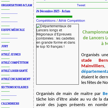
Tweet
ORGANISATIONS ACLAM
24 Décembre 2023 -
Aclam
-----------------
Compétitions
/
Athlé Compétition
-----------------
EQUIPE MÉDICALE
Championna
de Lancers 
-----------------
à M
JURY
Organisés une
ATHLÉ JEUNES
stade Ber
ATHLÉ COMPÉTITION
Mainvilliers
,
ATHLÉ LOISIR SANTÉ
départementa
étaient le der
ATHLÉ ENCADREMENT
les fêtes de No
SECTIONS SCOLAIRES
Organisés de main de maitre par
Be
----------------
tâche loin d’être aisée au vu de la d
CALENDRIERS
avoir des juges présents en nombr