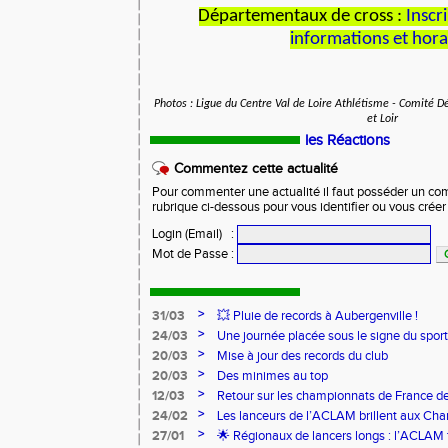
Départementaux de cross :
Inscr
informations et hora
Photos : Ligue du Centre Val de Loire Athlétisme - Comité 
et Loir
les Réactions
Commentez cette actualité
Pour commenter une actualité il faut posséder un compt
rubrique ci-dessous pour vous identifier ou vous crée
Login (Email)
:
Mot de Passe
:
>
31/03
💥 Pluie de records à Aubergenville !
>
24/03
Une journée placée sous le signe du spo
>
20/03
Mise à jour des records du club
>
20/03
Des minimes au top
>
12/03
Retour sur les championnats de France de
>
24/02
Les lanceurs de l’ACLAM brillent aux Ch
Lancers Longs à Nice
>
27/01
🌟 Régionaux de lancers longs : l’ACLAM f