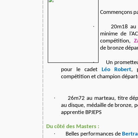
Commençons p
·
20m18 au j
minime de l’A
compétition,
Z
de bronze dépa
·
Un promette
pour le cadet
Léo Robert
, 
compétition et champion dépar
·
26m72 au marteau, titre dé
au disque, médaille de bronze, 
apprentie BPJEPS
Du côté des Masters :
·
Belles performances de
Bertr