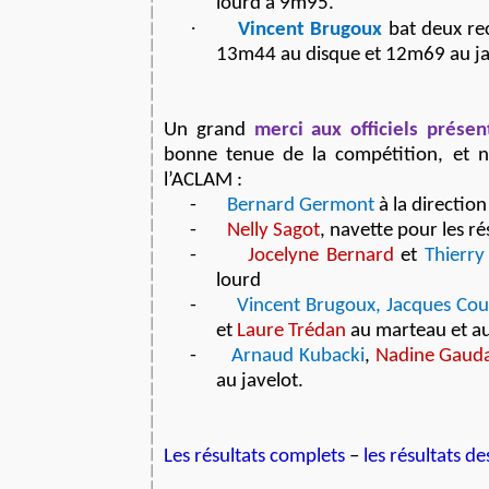
lourd à 9m95.
·
Vincent Brugoux
bat deux re
13m44 au disque et 12m69 au ja
Un grand
merci aux officiels présen
bonne tenue de la compétition, et
l’ACLAM :
-
Bernard Germont
à la direction
-
Nelly Sagot
, navette pour les ré
-
Jocelyne Bernard
et
Thierry
lourd
-
Vincent Brugoux, Jacques Cou
et
Laure Trédan
au marteau et au
-
Arnaud Kubacki
,
Nadine Gaud
au javelot.
Les résultats complets
–
les résultats d