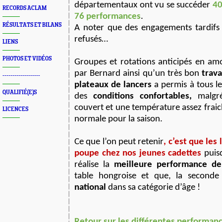
départementaux ont vu se succéder
40
RECORDS ACLAM
76 performances
.
RÉSULTATS ET BILANS
A noter que des engagements tardifs o
refusés…
LIENS
PHOTOS ET VIDÉOS
Groupes et rotations anticipés en am
par Bernard ainsi qu’un très bon
trava
-------------------
plateaux de lancers
a permis à tous le
QUALIFIÉ(E)S
des
conditions confortables,
malgr
couvert et une température assez frai
LICENCES
normale pour la saison.
Ce que l’on peut retenir
, c’est que les
poupe chez nos jeunes cadettes
puis
réalise la
meilleure performance de
table hongroise et que, la second
national
dans sa catégorie d’âge !
Retour sur les différentes performan