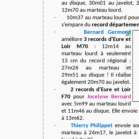
au disque, 30m01 au javelot,
12m70 au marteau lourd.
·
10m37 au marteau lourd pou
s’empare du
record départemen
·
Bernard Germond
améliore
3 records d’Eure et
Loir M70
: 12m14 au
marteau lourd à seulement
13 cm du record régional ;
27m26 au marteau et
29m51 au disque ! Il réalise
également 20m70 au javelot.
·
2 records d’Eure et Loir
F70
pour
Jocelyne Bernard
avec 5m99 au marteau lourd
et 11m46 au disque. Elle envoie
à 13m62.
·
Thierry Philippet
envoie so
marteau à 24m17, le javelot à