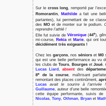
Sur le
cross long
, remporté par l’exce
Romorantin
,
Mathilde
a fait une bel
partantes), lui permettant de se class
des
MO
et de monter sur le podium.
C
reprendre l’athlé !
e
Elle fut suivie de
Véronique
(
44
), gê
mi-course,
Rekia
et
Marie
, qui ont to
décidément très exigeants !
Chez les
garçons
, nos
séniors
et
M0
s
qui est une belle performance au vu d
les clubs de
Tours
,
Bourges
et
Joué
.
Lucas Liard
,
absent
des
départeme
e
8
de la course
, maîtrisant parfai
remontant des places continûment,
apr
Lucas
avait le sourire à l’arrivée 
Guillaume
, auteur d’une belle remont
cette équipe performante, suivis de
Nicolas
,
Tony
,
Othman
,
Bryan
et
Math