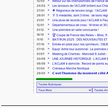
>
12/03
Retour sur les championnats de France de
>
24/02
Les lanceurs de l’ACLAM brillent aux Ch
Lancers Longs à Nice
>
27/01
🌟 Régionaux de lancers longs : l’ACLAM f
sur-Loire
>
26/01
🏅 5 médaillés, dont 3 titres : de bons r
pour l’Aclam !
>
21/01
Une pluie de records pour l’ACLAM à Fleu
>
12/01
Départementaux de cross : 14 titres et 3
>
01/12
Une première en salle concluante !
>
16/10
🏆 Coupe de France des Relais – Blois, 1
>
11/10
BATI’RUN 2025 : DES NOUVEAUTES E
>
07/10
Entrée en piste pour nos sprinteurs : O
FRANCE !
>
07/10
Equip' Athle tour automnal : La première 
jeunes !
>
01/07
Meeting de Chartres - Mercredi 9 Juillet -
>
20/05
UNE JOURNEE HISTORIQUE : L’ACLAM 
>
05/05
L'ACLAM à domicile : Record de points au
>
01/04
Créneaux Marche Nordique
>
29/03
𝗖’𝗲𝘀𝘁 𝗹’𝗵𝗼𝗺𝗺𝗲 𝗱𝘂 𝗺𝗼𝗺𝗲𝗻𝘁 𝗰𝗼̂𝘁𝗲́