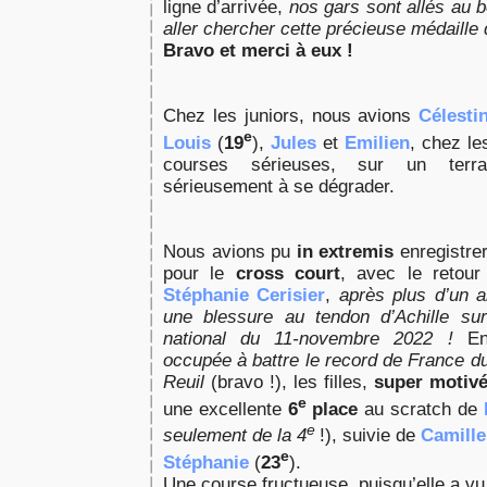
ligne d’arrivée,
nos gars sont allés au
aller chercher cette précieuse médaille 
Bravo et merci à eux !
Chez les juniors, nous avions
Célesti
e
Louis
(
19
),
Jules
et
Emilien
, chez le
courses sérieuses, sur un terr
sérieusement à se dégrader.
Nous avions pu
in extremis
enregistre
pour le
cross court
, avec le retour
Stéphanie Cerisier
,
après plus d’un a
une blessure au tendon d’Achille su
national du 11-novembre 2022 !
En 
occupée à battre le record de France d
Reuil
(bravo !), les filles,
super motiv
e
une excellente
6
place
au scratch de
e
seulement de la 4
!), suivie de
Camille
e
Stéphanie
(
23
).
Une course fructueuse, puisqu’elle a v