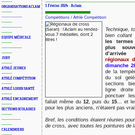
1 Février 2024 -
Aclam
ORGANISATIONS ACLAM
-----------------
Compétitions
/
Athlé Compétition
-----------------
Technique
,
t
bien collant
EQUIPE MÉDICALE
les termes
plus souv
-----------------
d’arrivé
JURY
régionaux 
dimanche 28
ATHLÉ JEUNES
de la tempér
du sol gel
ATHLÉ COMPÉTITION
sections bi
ATHLÉ LOISIR SANTÉ
ligne droit
ponctuer le
ATHLÉ ENCADREMENT
fallait même du
12
, puis du
15
… et le
pour les plus anciens, n’étaient pas vra
SECTIONS SCOLAIRES
Bref, les conditions étaient réunies pour
----------------
de cross, avec toutes les pointures de 
CALENDRIERS