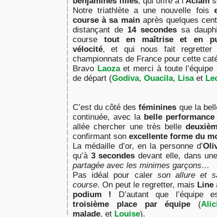
benjamines filles
, qui offre à l’
Aclam
s
Notre triathlète a une nouvelle fois
course à sa main
après quelques cent
distançant de
1
4 s
econdes
sa dauph
course
tout en maîtrise et en pu
vélocité
, et qui nous fait regretter
championnats de France pour cette cat
Bravo
Laoza
et merci à toute l’équipe 
de départ (
Godiva
,
Ouacila
,
Lisa
et
Le
C’est du côté des
féminines
que la bell
continuée, avec la
belle performance
allée chercher une très belle
deuxièm
confirmant son
excellente forme du 
La médaille d’or, en la personne d’
Oli
qu’à
3 secondes
devant elle, dans un
partagée avec les minimes garçons…
Pas idéal pour caler
son allure et s
course
. On peut le regretter, mais
Line 
podium !
D’autant que l’équipe es
troisième place par équipe
(
Alic
malade
, et
Louise
).