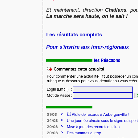
Et maintenant, direction
Challans
, po
La marche sera haute, on le sait !
Les résultats complets
Pour s'insrire aux inter-régionaux
les Réactions
Commentez cette actualité
Pour commenter une actualité il faut posséder un compt
rubrique ci-dessous pour vous identifier ou vous crée
Login (Email)
:
Mot de Passe
:
>
31/03
💥 Pluie de records à Aubergenville !
>
24/03
Une journée placée sous le signe du spo
>
20/03
Mise à jour des records du club
>
20/03
Des minimes au top