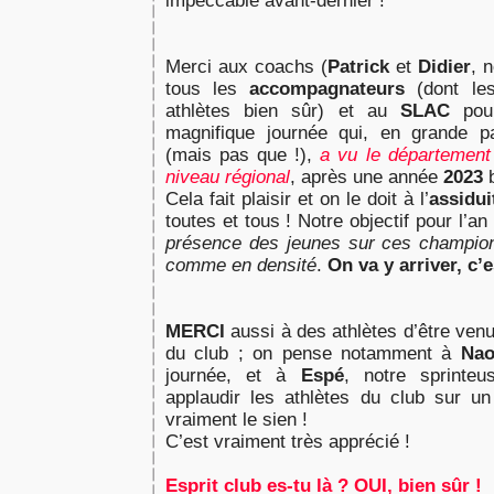
impeccable avant-dernier !
Merci aux coachs (
Patrick
et
Didier
, 
tous les
accompagnateurs
(dont les
athlètes bien sûr) et au
SLAC
pour
magnifique journée qui, en grande p
(mais pas que !),
a vu le département
niveau régional
, après une année
2023
b
Cela fait plaisir et on le doit à l’
assidui
toutes et tous ! Notre objectif pour l’a
présence des jeunes sur ces champio
comme en densité
.
On va y arriver, c’e
MERCI
aussi à des athlètes d’être ven
du club ; on pense notamment à
Nao
journée, et à
Espé
, notre sprinteu
applaudir les athlètes du club sur un
vraiment le sien !
C’est vraiment très apprécié !
Esprit club es-tu là ? OUI, bien sûr !