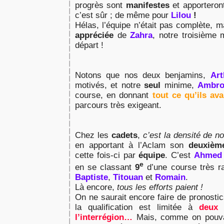
progrès sont
manifestes
et apporteront
c’est sûr ; de même pour
Lilou
!
Hélas, l’équipe n’était pas complète, 
appréciée
de
Zahra
, notre troisième 
départ !
Notons que nos deux benjamins,
Art
motivés, et notre
seul
minime,
Ambro
course, en donnant
tout ce qu’ils ava
parcours très exigeant.
Chez les
cadets
,
c’est la densité de n
en apportant à l’Aclam son
deuxième
cette fois-ci par
équipe
. C’est
Ahmed
e
en se classant
9
d’une course très ra
Baptiste
,
Titouan
et
Romain
.
Là encore,
tous les efforts paient !
On ne saurait encore faire de pronostic
la qualification est limitée à
deux 
l’interrégion…
Mais, comme on pouvai