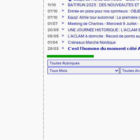
>
11/10
BATI’RUN 2025 : DES NOUVEAUTES E
>
07/10
Entrée en piste pour nos sprinteurs : O
FRANCE !
>
07/10
Equip' Athle tour automnal : La première 
jeunes !
>
01/07
Meeting de Chartres - Mercredi 9 Juillet -
>
20/05
UNE JOURNEE HISTORIQUE : L’ACLAM 
>
05/05
L'ACLAM à domicile : Record de points au
>
01/04
Créneaux Marche Nordique
>
29/03
𝗖’𝗲𝘀𝘁 𝗹’𝗵𝗼𝗺𝗺𝗲 𝗱𝘂 𝗺𝗼𝗺𝗲𝗻𝘁 𝗰𝗼̂𝘁𝗲́