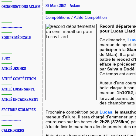
29 Mars 2024 -
Aclam
ORGANISATIONS ACLAM
-----------------
Compétitions
/
Athlé Compétition
Record départem
-----------------
pour Lucas Liard
EQUIPE MÉDICALE
Ce dimanche,
Luc
marque de sport it
-----------------
participer à la
Sta
de Milan). Il a prof
JURY
battre le
record d’
efface le précédent
par
Sylvain Dodé
ATHLÉ JEUNES
Ce temps est aus
ATHLÉ COMPÉTITION
Auteur d’une course
belle claque à son 
ATHLÉ LOISIR SANTÉ
marque,
1h10’52
,
lui avait permis de
ATHLÉ ENCADREMENT
des championnats 
SECTIONS SCOLAIRES
Prochaine compétition pour
Lucas
,
le maratho
meneur d’allure. Il sera chargé d’emmener un 
----------------
coureuses sur les bases de
2h25
(
3’26/km
) p
à lui de finir le marathon afin de prendre des r
CALENDRIERS
Puis, il sera temps de penser à la piste où Lu