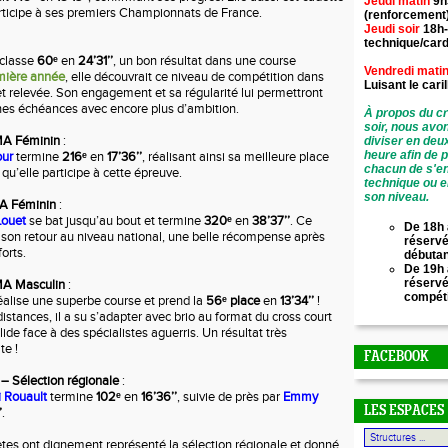
Jeudi matin
9h
rticipe à ses premiers Championnats de France.
(renforcement
Jeudi soir
18h-
technique/card
classe
60ᵉ
en
24’31’’
, un bon résultat dans une course
Vendredi mati
mière année
, elle découvrait ce niveau de compétition dans
Luisant le
cari
t relevée. Son engagement et sa régularité lui permettront
nes échéances avec encore plus d’ambition.
À propos du cr
soir, nous avo
MA Féminin
:
diviser en deu
heure afin de 
our
termine
216ᵉ
en
17’36’’
, réalisant ainsi sa meilleure place
chacun de s'en
 qu’elle participe à cette épreuve.
technique ou e
son niveau.
A Féminin
:
Louet
se bat jusqu’au bout et termine
320ᵉ
en
38’37’’
. Ce
De 18h 
on retour au niveau national, une belle récompense après
réservé
orts.
débuta
De 19h 
réserv
MA Masculin
:
compét
éalise une superbe course et prend la
56ᵉ place
en
13’34’’
!
stances, il a su s’adapter avec brio au format du cross court
lide face à des spécialistes aguerris. Un résultat très
te !
FACEBOOK
– Sélection régionale
:
 Rouault
termine
102ᵉ
en
16’36’’
, suivie de près par
Emmy
LES ESPACES
’
.
tes ont dignement représenté la sélection régionale et donné