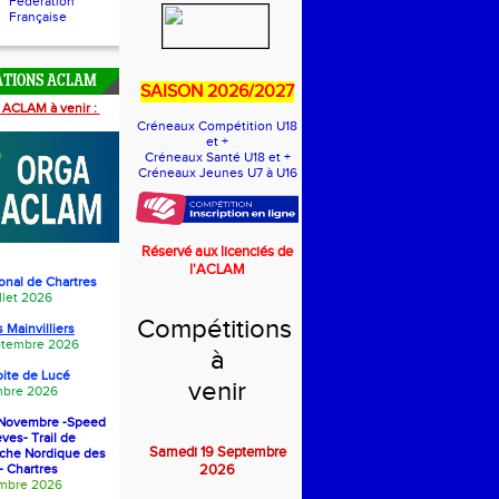
Fédération
Française
ATIONS ACLAM
SAISON 2026/2027
 ACLAM à venir :
Créneaux Compétition U18
et +
Créneaux Santé U18 et +
Créneaux Jeunes U7 à U16
Réservé aux licenciés de
l'ACLAM
onal de Chartres
llet 2026
Compétitions
 Mainvilliers
eptembre 2026
à
oite de Luc
é
venir
bre 2026
1 Novembre -Speed
èves- Trail de
Samedi 19 Septembre
rche Nordique des
- Chartres
2026
embre 2026