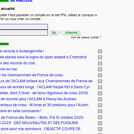
les Réactions
actualité
ité il faut posséder un compte sur le site FFA, utilisez la rubrique ci-
fier ou vous créer un compte.
|
mot de passe oublié ?
de records à Aubergenville !
ée placée sous le signe du sport adapté à Champhol
ur des records du club
mes au top
r les championnats de France de cross
urs de l’ACLAM brillent aux Championnats de France de
ongs à Nice
aux de lancers longs : l’ACLAM frappe fort à Saint-Cyr-
illés, dont 3 titres : de bons régionaux de cross 2026
lam !
 de records pour l’ACLAM à Fleury-les-Aubrais
ntaux de cross : 14 titres et 30 podiums pour l’Aclam
ère en salle concluante !
de France des Relais – Blois, 11 & 12 octobre 2025
N 2025 : DES NOUVEAUTES ET DES PODIUMS
 piste pour nos sprinteurs : OBJECTIF COUPE DE
!