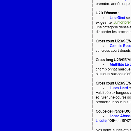
première année et pa
U20 Féminin
:
•
Line Giret
se 
exigeante.
Junior pre
une catégorie dense e
d’aborder les prochai
Cross court U23/SE/
•
Camille Reb
sur cross court depuis
Cross long U23/SE/M
•
Mathilde Le 
championnat marque s
plusieurs saisons d’eff
Cross court U23/SE/
•
Lucas Liard
r
Habitué aux longues di
et livrer une course so
prometteur pour la sui
Coupe de France U16 
•
Laoza Abassi
Lhoste
,
105ᵉ
en
16’47’
Nos deux jeunes athlè