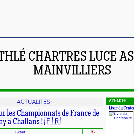
THLÉ CHARTRES LUCE A
MAINVILLIERS
ACTUALITÉS
ATHLE.FR
Livre du Cente
ur les Championnats de France de
ry à Challans ! 🇫🇷
Tweet