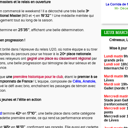
masters et le relais en ouverture
La Corrida de N
Mi- Déc
en commencé le weekend ! Il a décroché une très belle
3ᵉ
tional Master
(M3 et +) en
19’32’’
! Une médaille méritée qui
ement tout au long de la saison.
termine en
25’35’’
, affichant une belle détermination.
LIEUX MARCH
Créneaux, L
en progression !
Mise à jour
rillé dans l’épreuve du relais U20, où notre équipe a su tirer
rapides du parcours pour se hisser à la
20ᵉ place nationale
.
Lundi matin
9h
nes relayeurs ont
gagné une place au classement régional
par
grands près
ions, une belle progression qui témoigne de leur sérieux et de
Lundi soir
18h3
ance.
Intermarché 
Mardi matin
9h
que
une
première historique pour le club
, étant le
premier à se
Lèves
ampionnats de France
! L’équipe, composée de
Célia, Anatole,
Mardi soir
19h-
levé le défi avec brio, enchaînant les passages de témoin avec
Gallet (nordic f
ion.
Mercredi mati
jeunes et l’élite en action
Stade jean Gal
(renforcement
Mercredi soir
1
ponts
rd
termine
42ᵉ
en
17’10’’
, une belle place dans cette catégorie
Mercredi soir 
t cadette première année, ce qui rend sa performance encore
de Lèves
nit
145ᵉ
en
18’13’’
, confirmant ses progrès. Elle aussi est cadette