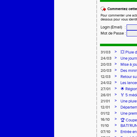
Commentez cette 
Pour commenter une actual
dessous pour vous identi
Login (Email)
:
Mot de Passe
:
>
31/03
💥 Pluie 
>
24/03
Une journ
>
20/03
Mise à jo
>
20/03
Des mini
>
12/03
Retour su
>
24/02
Les lance
Lancers L
>
27/01
🌟 Région
sur-Loire
>
26/01
🏅 5 méda
pour l’Ac
>
21/01
Une pluie
>
12/01
Départeme
>
01/12
Une premi
>
16/10
🏆 Coupe 
>
11/10
BATI’RU
>
07/10
Entrée en
FRANCE 