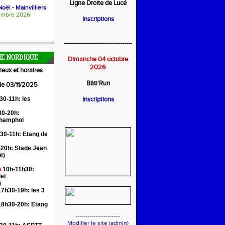
Ligne Droite de Lucé
oël - Mainvilliers
embre 2026
Inscriptions
----------------------------------
E NORDIQUE
Dimanche 04 octobre
2026
ieux et horaires
Bâti'Run
 le 03/11/2025
30-11h: les
Inscriptions
0-20h:
Champhol
30-11h: Etang de
20h: Stade Jean
it)
n
10h-11h30:
let
)
7h30-19h: les 3
18h30-20h: Etang
----------------------
Modifier le site (admin)