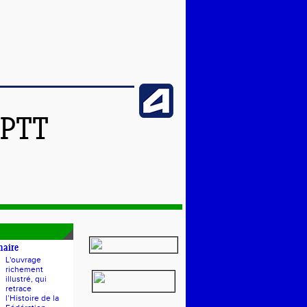
SPTT
naire
L'ouvrage
richement
illustré, qui
retrace
l’Histoire de la