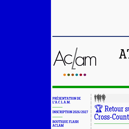
A
PRÉSENTATION DE
L'A.C.L.A.M.
🏆 Retour s
INSCRIPTION 2026/2027
Cross-Count
BOUTIQUE FLASH
ACLAM