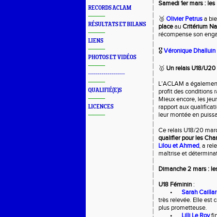
Samedi 1er mars : les 
RECORDS ACLAM
🥉
Olivier Petrus
a bi
RÉSULTATS ET BILANS
place
au
Critérium Na
récompense son engag
LIENS
🎖️
Véronique Dhalluin
PHOTOS ET VIDÉOS
🥇
Un relais U18/U20 
-------------------
L’ACLAM a également b
QUALIFIÉ(E)S
profit des conditions 
Mieux encore, les jeu
rapport aux qualificat
LICENCES
leur montée en puiss
Ce relais U18/20 mar
qualifier pour les Ch
Lilou et Ahmed
, a re
maîtrise et déterminat
Dimanche 2 mars : les 
U18 Féminin
:
•
Sarah Cailla
très relevée. Elle es
plus prometteuse.
•
Lilli Le Roy
fi