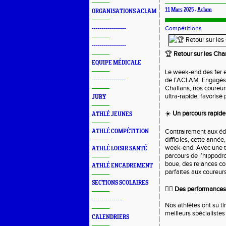
11 Mars 2025 -
Aclam
ORGANISATIONS ACLAM
Compétitions
-----------------
-----------------
🏆
Retour sur les Cha
EQUIPE MÉDICALE
Le week-end des 1er 
de l’ACLAM. Engagés 
-----------------
Challans, nos coureur
ultra-rapide, favorisé
JURY
☀️
Un parcours rapide
ATHLÉ JEUNES
Contrairement aux éd
ATHLÉ COMPÉTITION
difficiles, cette anné
week-end. Avec une t
ATHLÉ LOISIR SANTÉ
parcours de l’hippodro
boue, des relances co
ATHLÉ ENCADREMENT
parfaites aux coureur
SECTIONS SCOLAIRES
🏃‍♂️
Des performances
----------------
Nos athlètes ont su ti
meilleurs spécialistes 
CALENDRIERS