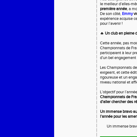
le meilleur d’elles-m
première année
, a m
De son côté,
Emmy
vi
expérience acquise c
pour l’avenir !
🔥
Un club en pleine 
Cette année, pas moi
Championnats de Fran
participaient à leur p
d’un bel engagement e
Les Championnats de 
exigeant, et cette édi
rigoureuse et un engag
niveau national et aff
L’objectif pour l’année
Championnats de Franc
d’aller chercher des r
Un immense bravo aux
l’année pour les amen
Un immense bravo