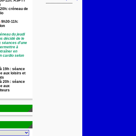
30-11h: ASPTT
----------------------
)
20h: créneau de
io
n
9h30-11h:
llon
éneau du jeudi
ns décidé de le
x séances d'une
permettre à
traîner en
n cardio selon
à 19h : séance
e aux loisirs et
nts
à 20h : séance
ée aux
iteurs