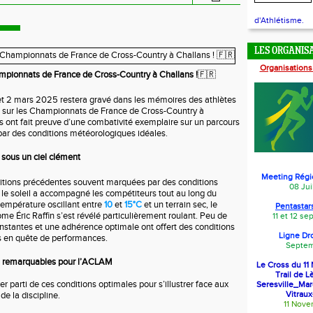
d'Athlétisme.
LES ORGANIS
Organisations
mpionnats de France de Cross-Country à Challans !
🇫🇷
et 2 mars 2025 restera gravé dans les mémoires des athlètes
sur les Championnats de France de Cross-Country à
s ont fait preuve d’une combativité exemplaire sur un parcours
 par des conditions météorologiques idéales.
 sous un ciel clément
Meeting Régi
itions précédentes souvent marquées par des conditions
08 Jui
e, le soleil a accompagné les compétiteurs tout au long du
empérature oscillant entre
10
et
15°C
et un terrain sec, le
Pentastars
me Éric Raffin s’est révélé particulièrement roulant. Peu de
11 et 12 s
nstantes et une adhérence optimale ont offert des conditions
Ligne Dr
s en quête de performances.
Septem
 remarquables pour l’ACLAM
Le Cross du 1
Trail de L
rer parti de ces conditions optimales pour s’illustrer face aux
Seresville_Ma
Vitraux
de la discipline.
11 Nov