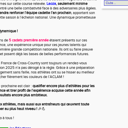
êmes sur cette course relevée.
Laoza
, seulement minime
ontré une belle combativité face à des adversaires plus âgées.
endra renforcer l’équipe cadette l’an prochain
, apportant son
ette saison à l’échelon national. Une dynamique prometteuse
dynamique !
ns de
5 cadets première année
étaient présents sur ces
ce, une expérience unique pour ces jeunes talents qui
remière grande compétition nationale. Ils ont su faire preuve
t posent déjà les bases de belles performances futures.
France de Cross-Country sont toujours un rendez-vous
tion 2025 n’a pas dérogé à la règle. Grâce à une préparation
ement sans faille, nos athlètes ont su se hisser au meilleur
icher fièrement les couleurs de l’ACLAM !
 prochaine est clair :
qualifier encore plus d’athlètes pour les
e et tirer profit de l’expérience acquise cette année afin
ésultats encore plus ambitieux.
 athlètes, mais aussi aux entraîneurs qui œuvrent toute
er au plus haut niveau !
🎉💪
 à tous !