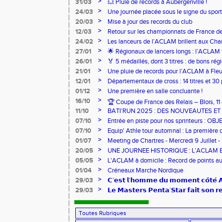
>
31/03
💥 Pluie de records à Aubergenville !
>
24/03
Une journée placée sous le signe du spo
>
20/03
Mise à jour des records du club
>
12/03
Retour sur les championnats de France de
>
24/02
Les lanceurs de l’ACLAM brillent aux Ch
Lancers Longs à Nice
>
27/01
🌟 Régionaux de lancers longs : l’ACLAM f
sur-Loire
>
26/01
🏅 5 médaillés, dont 3 titres : de bons r
pour l’Aclam !
>
21/01
Une pluie de records pour l’ACLAM à Fleu
>
12/01
Départementaux de cross : 14 titres et 3
>
01/12
Une première en salle concluante !
>
16/10
🏆 Coupe de France des Relais – Blois, 1
>
11/10
BATI’RUN 2025 : DES NOUVEAUTES E
>
07/10
Entrée en piste pour nos sprinteurs : O
FRANCE !
>
07/10
Equip' Athle tour automnal : La première 
jeunes !
>
01/07
Meeting de Chartres - Mercredi 9 Juillet -
>
20/05
UNE JOURNEE HISTORIQUE : L’ACLAM 
>
05/05
L'ACLAM à domicile : Record de points au
>
01/04
Créneaux Marche Nordique
>
29/03
𝗖’𝗲𝘀𝘁 𝗹’𝗵𝗼𝗺𝗺𝗲 𝗱𝘂 𝗺𝗼𝗺𝗲𝗻𝘁 𝗰𝗼̂𝘁𝗲́
>
29/03
𝗟𝗲 𝗠𝗮𝘀𝘁𝗲𝗿𝘀 𝗣𝗲𝗻𝘁𝗮’𝗦𝘁𝗮𝗿 𝗳𝗮𝗶𝘁 𝘀𝗼𝗻 𝗿𝗲
𝗷𝘂𝗶𝗹𝗹𝗲𝘁 𝗽𝗿𝗼𝗰𝗵𝗮𝗶𝗻 𝗮̀ 𝗠𝗮𝗶𝗻𝘃𝗶𝗹𝗹𝗶𝗲𝗿𝘀!