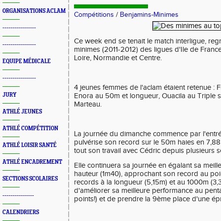
ORGANISATIONS ACLAM
Compétitions
/
Benjamins-Minimes
-----------------
Ce week end se tenait le match interligue, reg
-----------------
minimes (2011-2012) des ligues d'Ile de France
Loire, Normandie et Centre.
EQUIPE MÉDICALE
-----------------
4 jeunes femmes de l'aclam étaient retenue : 
JURY
Enora au 50m et longueur, Ouacila au Triple 
Marteau.
ATHLÉ JEUNES
ATHLÉ COMPÉTITION
La journée du dimanche commence par l'entrée
pulvérise son record sur le 50m haies en 7,88 (
ATHLÉ LOISIR SANTÉ
tout son travail avec Cédric depuis plusieurs 
ATHLÉ ENCADREMENT
Elle continuera sa journée en égalant sa meill
hauteur (1m40), approchant son record au poi
SECTIONS SCOLAIRES
records à la longueur (5,15m) et au 1000m (3,3
d'améliorer sa meilleure performance au pent
----------------
points!) et de prendre la 9ème place d'une épr
CALENDRIERS