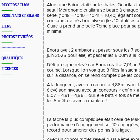
Alors que Fatou était sur les haies, Ouacila étai
RECORDS ACLAM
saut ! Métronome et allant se battre à chaque s
série, (10,18 – 10,10 – 10,41 – 10,40) égalant s
RÉSULTATS ET BILANS
concours de très bon niveau (les 10 athlètes on
Ouacila prend une belle 7ème place pour sa 
LIENS
minime.
PHOTOS ET VIDÉOS
-------------------
Enora avait 2 ambitions : passer sous les 7 
juin 2025 pour elle) et passer les 5,00m à la 
QUALIFIÉ(E)S
Défi presque relevé car Enora réalise 7,01 a
LICENCES
course. Lorsque l'on voit que 3 filles faisaient
sur la distance, on se rend compte que les cou
A la longueur, avec un record à 4,88m avant l
élévé son niveau avec un concours « enfin » 
5,07 – 4,91 – 4,96.... oui, elle bats 4 fois sa 
les 5 mêtres avec la manière !
La tache la plus compliquée était celle de Ma
performance d'engagement sur 10 engagées, 
record pour amener des points à la ligue.
Avec un concours très relevé où la 8ème expu