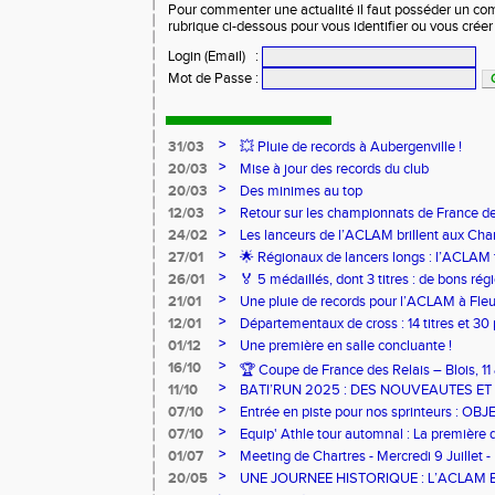
Pour commenter une actualité il faut posséder un compt
rubrique ci-dessous pour vous identifier ou vous crée
Login (Email)
:
Mot de Passe
:
>
31/03
💥 Pluie de records à Aubergenville !
>
20/03
Mise à jour des records du club
>
20/03
Des minimes au top
>
12/03
Retour sur les championnats de France de
>
24/02
Les lanceurs de l’ACLAM brillent aux Ch
Lancers Longs à Nice
>
27/01
🌟 Régionaux de lancers longs : l’ACLAM f
sur-Loire
>
26/01
🏅 5 médaillés, dont 3 titres : de bons r
pour l’Aclam !
>
21/01
Une pluie de records pour l’ACLAM à Fleu
>
12/01
Départementaux de cross : 14 titres et 3
>
01/12
Une première en salle concluante !
>
16/10
🏆 Coupe de France des Relais – Blois, 1
>
11/10
BATI’RUN 2025 : DES NOUVEAUTES E
>
07/10
Entrée en piste pour nos sprinteurs : O
FRANCE !
>
07/10
Equip' Athle tour automnal : La première 
jeunes !
>
01/07
Meeting de Chartres - Mercredi 9 Juillet -
>
20/05
UNE JOURNEE HISTORIQUE : L’ACLAM 