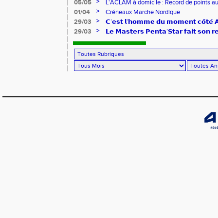
>
05/05
L'ACLAM à domicile : Record de points au
>
01/04
Créneaux Marche Nordique
>
29/03
𝗖’𝗲𝘀𝘁 𝗹’𝗵𝗼𝗺𝗺𝗲 𝗱𝘂 𝗺𝗼𝗺𝗲𝗻𝘁 𝗰𝗼̂𝘁𝗲́
>
29/03
𝗟𝗲 𝗠𝗮𝘀𝘁𝗲𝗿𝘀 𝗣𝗲𝗻𝘁𝗮’𝗦𝘁𝗮𝗿 𝗳𝗮𝗶𝘁 𝘀𝗼𝗻 𝗿𝗲
𝗷𝘂𝗶𝗹𝗹𝗲𝘁 𝗽𝗿𝗼𝗰𝗵𝗮𝗶𝗻 𝗮̀ 𝗠𝗮𝗶𝗻𝘃𝗶𝗹𝗹𝗶𝗲𝗿𝘀!