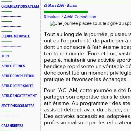
24 Mars 2026 -
Aclam
ORGANISATIONS ACLAM
-----------------
Résultats
/
Athlé Compétition
-----------------
Tout au long de la journée, plusieur
EQUIPE MÉDICALE
ont eu l’opportunité de participer à d
dont un consacré à l’athlétisme ada
-----------------
territoire comme l’Eure-et-Loir, va
JURY
peuplé, maintenir une activité sport
handicap représente un véritable d
ATHLÉ JEUNES
donc constitué un moment privilégi
ATHLÉ COMPÉTITION
pratique et favoriser les échanges.
ATHLÉ LOISIR SANTÉ
Pour l’ACLAM, cette journée a été l
partager son expertise dans le dom
ATHLÉ ENCADREMENT
athlétisme. Au programme : des atel
SECTIONS SCOLAIRES
assis et debout, avec du disque, du 
Des activités accessibles, adaptée
----------------
professionnalisme par les éducateur
CALENDRIERS