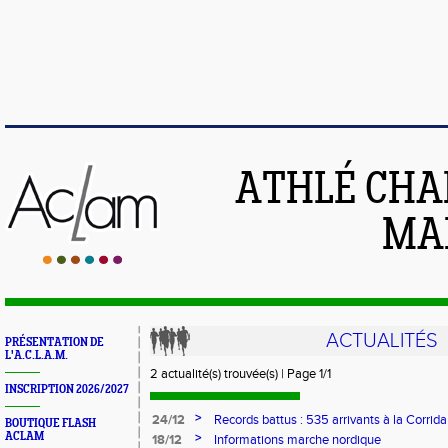
ATHLÉ CHA
MAI
ACTUALITÉS
PRÉSENTATION DE
L'A.C.L.A.M.
2 actualité(s) trouvée(s) | Page 1/1
INSCRIPTION 2026/2027
>
24/12
Records battus : 535 arrivants à la Corrida
BOUTIQUE FLASH
les chronos qui tombent !
ACLAM
>
18/12
Informations marche nordique