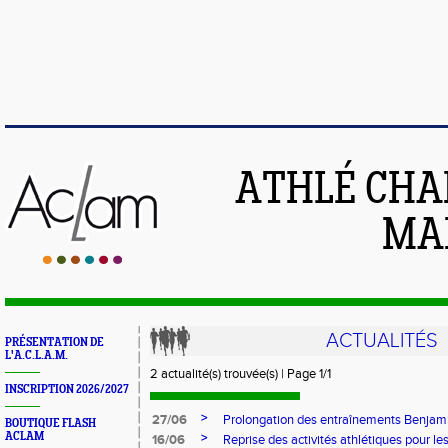
ATHLÉ CHA
MAI
ACTUALITÉS
PRÉSENTATION DE
L'A.C.L.A.M.
2 actualité(s) trouvée(s) | Page 1/1
INSCRIPTION 2026/2027
>
27/06
Prolongation des entraînements Benja
BOUTIQUE FLASH
ACLAM
>
16/06
Reprise des activités athlétiques pour le