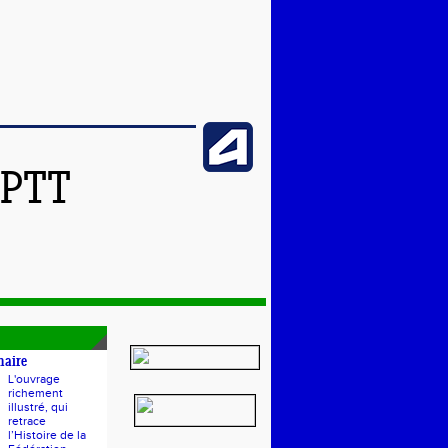
SPTT
naire
L'ouvrage
richement
illustré, qui
retrace
l’Histoire de la