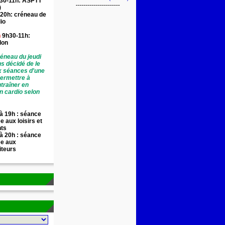
30-11h: ASPTT
----------------------
)
20h: créneau de
io
n
9h30-11h:
llon
éneau du jeudi
ns décidé de le
x séances d'une
permettre à
traîner en
n cardio selon
à 19h : séance
e aux loisirs et
nts
à 20h : séance
ée aux
iteurs