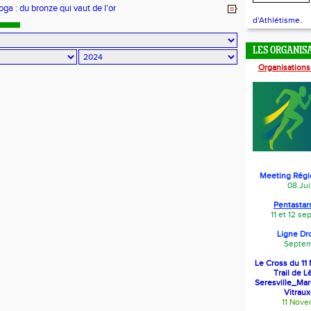
ga : du bronze qui vaut de l'or
d'Athlétisme.
LES ORGANIS
Organisations
Meeting Régi
08 Jui
Pentastars
11 et 12 s
Ligne Dr
Septem
Le Cross du 1
Trail de L
Seresville_Ma
Vitraux
11 Nov