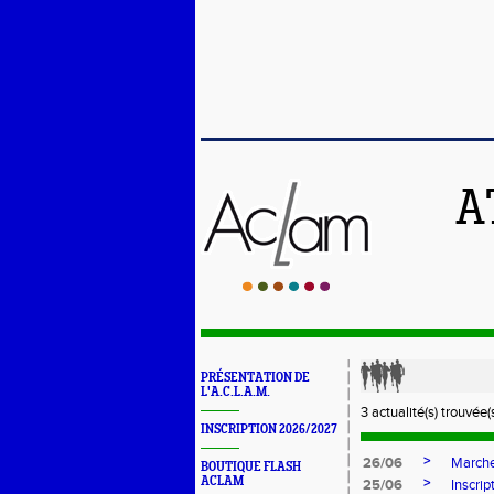
A
PRÉSENTATION DE
L'A.C.L.A.M.
3 actualité(s) trouvée(s
INSCRIPTION 2026/2027
>
26/06
Marche
BOUTIQUE FLASH
ACLAM
>
25/06
Inscri