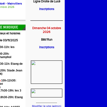
Ligne Droite de Lucé
oël - Mainvilliers
embre 2026
Inscriptions
----------------------------------
E NORDIQUE
Dimanche 04 octobre
2026
ieux et horaires
Bâti'Run
 le 03/11/2025
30-11h: les
Inscriptions
0-20h:
Champhol
30-11h: Etang de
20h: Stade Jean
it)
n
10h-11h30:
let
)
7h30-19h: les 3
18h30-20h: Etang
----------------------
Modifier le site (admin)