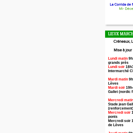
La Corrida de N
Mi- Déc
LIEUX MARCH
Créneaux, L
Mise à jour
Lundi matin
9h
grands près
Lundi soir
18h3
Intermarché 
Mardi matin
9h
Lèves
Mardi soir
19h-
Gallet (nordic f
Mercredi mati
Stade jean Gal
(renforcement
Mercredi soir
1
ponts
Mercredi soir 
de Lèves