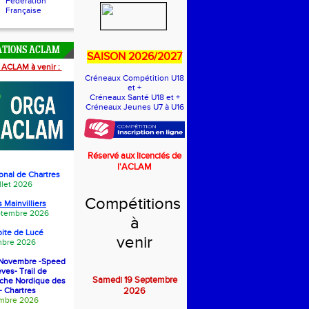
Fédération
Française
ATIONS ACLAM
SAISON 2026/2027
 ACLAM à venir :
Créneaux Compétition U18
et +
Créneaux Santé U18 et +
Créneaux Jeunes U7 à U16
Réservé aux licenciés de
l'ACLAM
onal de Chartres
llet 2026
Compétitions
 Mainvilliers
eptembre 2026
à
oite de Luc
é
venir
bre 2026
1 Novembre -Speed
èves- Trail de
Samedi 19 Septembre
rche Nordique des
- Chartres
2026
embre 2026