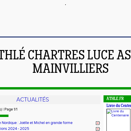
THLÉ CHARTRES LUCE A
MAINVILLIERS
ACTUALITÉS
ATHLE.FR
Livre du Cente
) | Page 1/1
 Nordique : Joëlle et Michel en grande forme
ptions 2024 - 2025