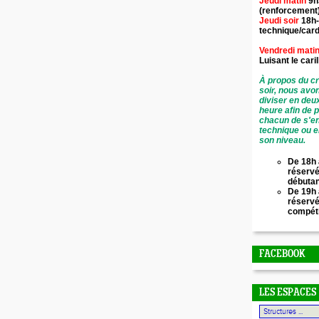
Jeudi matin
9h
(renforcement
Jeudi soir
18h-
technique/card
Vendredi mati
Luisant le
cari
À propos du cr
soir, nous avo
diviser en deu
heure afin de 
chacun de s'en
technique ou e
son niveau.
De 18h 
réservé
débuta
De 19h 
réserv
compét
FACEBOOK
LES ESPACES