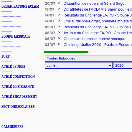
>
20/07
Disparition de notre ami Gérard Sagot
ORGANISATIONS ACLAM
>
18/07
Dix athlètes de l’ACLAM à Saran pour le
>
14/07
Résultats du Challenge EA/PO - Groupe 3
-----------------
>
14/07
Emilie Philippe-Borget, première athlète 
compétition !
>
-----------------
09/07
Résultats du Challenge EA/PO - Groupe 1
>
06/07
1er Jour du Challenge EA/PO - Groupe 1 e
EQUIPE MÉDICALE
>
06/07
Créneaux de reprise marche nordique
>
03/07
Challenge Juillet 2020 - Éveils et Poussin
-----------------
JURY
ATHLÉ JEUNES
ATHLÉ COMPÉTITION
ATHLÉ LOISIR SANTÉ
ATHLÉ ENCADREMENT
SECTIONS SCOLAIRES
----------------
CALENDRIERS