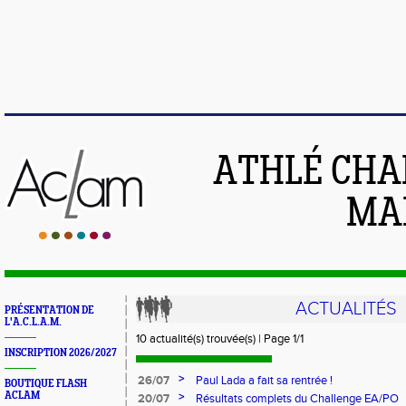
ATHLÉ CHA
MAI
ACTUALITÉS
PRÉSENTATION DE
L'A.C.L.A.M.
10 actualité(s) trouvée(s) | Page 1/1
INSCRIPTION 2026/2027
>
26/07
Paul Lada a fait sa rentrée !
BOUTIQUE FLASH
ACLAM
>
20/07
Résultats complets du Challenge EA/PO