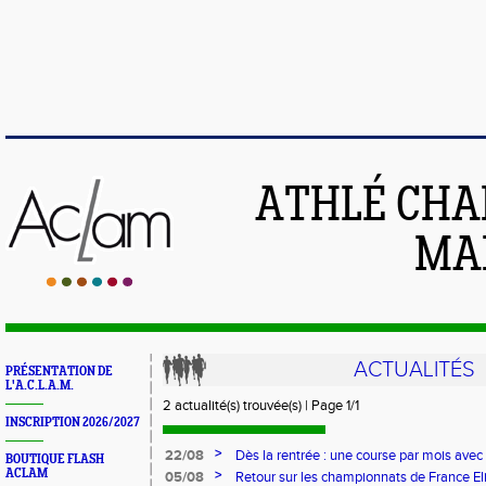
ATHLÉ CHA
MAI
ACTUALITÉS
PRÉSENTATION DE
L'A.C.L.A.M.
2 actualité(s) trouvée(s) | Page 1/1
INSCRIPTION 2026/2027
>
22/08
Dès la rentrée : une course par mois ave
BOUTIQUE FLASH
ACLAM
>
05/08
Retour sur les championnats de France El