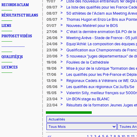
>
11/07
Liste des nouveaux entraîneurs 1er degré d
RECORDS ACLAM
>
09/07
La liste des qualifiés pour les France Cade
paraître
>
08/07
50 athlètes de l'Aclam aux Meeting Arev
RÉSULTATS ET BILANS
>
05/07
Thomas Hugon et Enzo Le Bris aux Pointe
>
01/07
Nouveau Matéreil pour le BOS
LIENS
>
27/06
C'était la dernière animation EA PO de la 
PHOTOS ET VIDÉOS
>
26/06
Meeting Aréva - Stade de France - 05 juil
>
24/06
Equip'Athlé: La composition des équipes p
-------------------
>
23/06
Qualification aux Championnats de Franc
>
20/06
5 nouveaux "juges départementaux" de d
QUALIFIÉ(E)S
>
19/06
Foulées de la Cathédrale
LICENCES
>
19/06
Mise à jour de la rubrique "formation des 
saison 2014-2015
>
17/06
Les qualifiés pour les Pré-France et Dép
>
13/06
Régionaux Cadets à Vétérans ce WE: QU
DEPLACEMENT
>
05/06
Les qualifiés aux régionaux Ca/Ju/Es/Se
>
15/05
Valentin Silly, meilleur français sur 50
>
23/04
Un BON stage au BLANC
>
22/04
Résultats de la formation Jeunes Juges 
<<
1
2
3
4
5
6
7
8
9
10
11
12