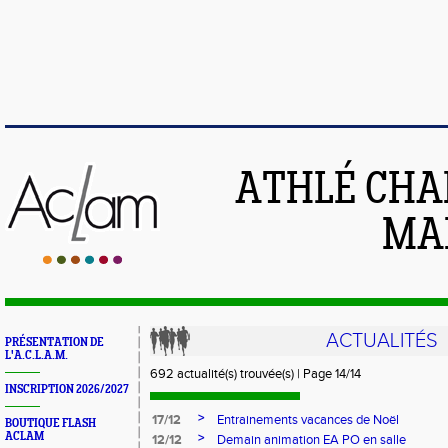
ATHLÉ CHA
MAI
ACTUALITÉS
PRÉSENTATION DE
L'A.C.L.A.M.
692 actualité(s) trouvée(s) | Page 14/14
INSCRIPTION 2026/2027
>
17/12
Entrainements vacances de Noël
BOUTIQUE FLASH
ACLAM
>
12/12
Demain animation EA PO en salle