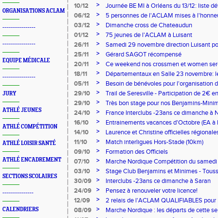
>
10/12
Journée BE MI à Orléans du 13/12: liste d
ORGANISATIONS ACLAM
>
06/12
5 personnes de l'ACLAM mises à l'honneu
>
03/12
Dimanche cross de Chateaudun
-----------------
>
01/12
75 jeunes de l'ACLAM à Luisant
>
-----------------
26/11
Samedi 29 novembre direction Luisant p
>
25/11
Gérard SAGOT récompensé
EQUIPE MÉDICALE
>
20/11
Ce weekend nos crossmen et women sero
>
18/11
Départementaux en Salle 23 novembre: les 
-----------------
mesure
>
05/11
Besoin de bénévoles pour l'organisation d
>
29/10
Trail de Seresville - Participation de 2€ 
JURY
>
29/10
Très bon stage pour nos Benjamins-Minim
ATHLÉ JEUNES
>
24/10
France Interclubs -23ans ce dimanche à N
>
16/10
Entrainements vacances d'Octobre (EA à 
ATHLÉ COMPÉTITION
>
14/10
Laurence et Christine officielles régionales 
>
11/10
Match interligues Hors-Stade (10km)
ATHLÉ LOISIR SANTÉ
>
09/10
Formation des Officiels
ATHLÉ ENCADREMENT
>
07/10
Marche Nordique Compétition du samedi
>
03/10
Stage Club Benjamins et Minimes - Touss
SECTIONS SCOLAIRES
>
30/09
Interclubs -23ans ce dimanche à Saran
>
24/09
Pensez à renouveler votre licence!
----------------
>
12/09
2 relais de l'ACLAM QUALIFIABLES pour 
relais
>
CALENDRIERS
08/09
Marche Nordique : les départs de cette s